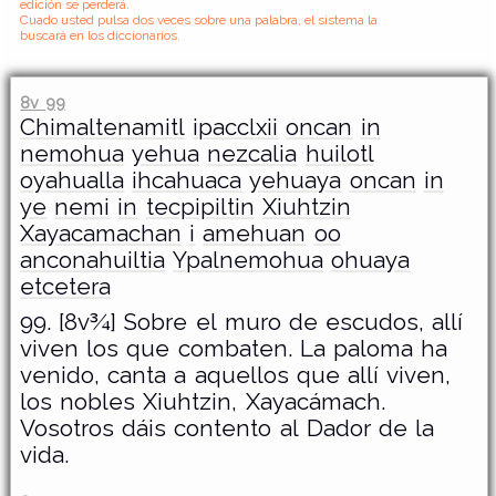
edición se perderá.
Cuado usted pulsa dos veces sobre una palabra, el sistema la
buscará en los diccionarios.
8v 99
Chimaltenamitl
ipacclxii
oncan
in
nemohua
yehua
nezcalia
huilotl
oyahualla
ihcahuaca
yehuaya
oncan
in
ye
nemi
in
tecpipiltin
Xiuhtzin
Xayacamachan
i
amehuan
oo
anconahuiltia
Ypalnemohua
ohuaya
etcetera
99. [8v¾] Sobre el muro de escudos, allí
viven los que combaten. La paloma ha
venido, canta a aquellos que allí viven,
los nobles Xiuhtzin, Xayacámach.
Vosotros dáis contento al Dador de la
vida.