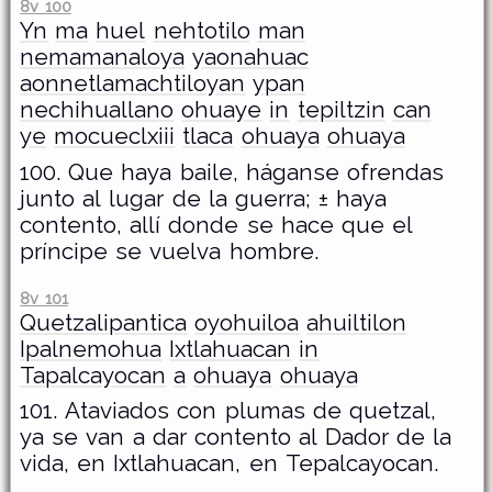
8v 100
Yn
ma
huel
nehtotilo
man
nemamanaloya
yaonahuac
aonnetlamachtiloyan
ypan
nechihuallano
ohuaye
in
tepiltzin
can
ye
mocueclxiii
tlaca
ohuaya
ohuaya
100. Que haya baile, háganse ofrendas
junto al lugar de la guerra; ± haya
contento, allí donde se hace que el
príncipe se vuelva hombre.
8v 101
Quetzalipantica
oyohuiloa
ahuiltilon
Ipalnemohua
Ixtlahuacan
in
Tapalcayocan
a
ohuaya
ohuaya
101. Ataviados con plumas de quetzal,
ya se van a dar contento al Dador de la
vida, en Ixtlahuacan, en Tepalcayocan.