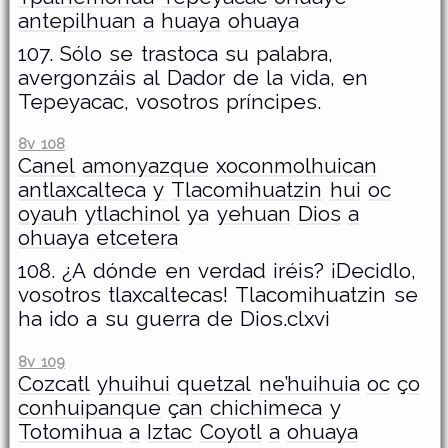
antepilhuan
a
huaya
ohuaya
107. Sólo se trastoca su palabra,
avergonzáis al Dador de la vida, en
Tepeyacac, vosotros príncipes.
8v 108
Canel
amonyazque
xoconmolhuican
antlaxcalteca
y
Tlacomihuatzin
hui
oc
oyauh
ytlachinol
ya
yehuan
Dios
a
ohuaya
etcetera
108. ¿A dónde en verdad iréis? ¡Decidlo,
vosotros tlaxcaltecas! Tlacomihuatzin se
ha ido a su guerra de Dios.clxvi
8v 109
Cozcatl
yhuihui
quetzal
ne’huihuia
oc
ço
conhuipanque
çan
chichimeca
y
Totomihua
a
Iztac
Coyotl
a
ohuaya