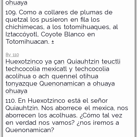
ohuaya
109. Como a collares de plumas de
quetzal los pusieron en fila los
chichimecas, a los totomihuaques, al
Iztaccóyotl, Coyote Blanco en
Totomihuacan. ±
8v 110
Huexotzinco
ya
çan
Quiauhtzin
teuctli
techcocolia
mexicatl
y
techcocolia
acolihua
o
ach
quennel
otihua
tonyazque
Quenonamican
a
ohuaya
ohuaya
110. En Huexotzinco está el señor
Quiauhtzin. Nos aborrece el mexica, nos
aborrecen los acolhuas. ¿Cómo tal vez
en verdad nos vamos? ¿nos iremos a
Quenonamican?