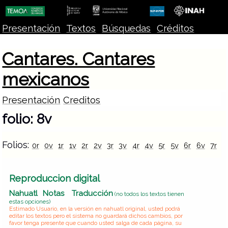
Presentación
Textos
Búsquedas
Créditos
Cantares. Cantares
mexicanos
Presentación
Creditos
folio: 8v
Folios:
0r
0v
1r
1v
2r
2v
3r
3v
4r
4v
5r
5v
6r
6v
7r
7
Reproduccion digital
Nahuatl
Notas
Traducción
(no todos los textos tienen
estas opciones)
Estimado Usuario, en la versión en nahuatl original, usted podrá
editar los textos pero el sistema no guardará dichos cambios, por
favor tenga presente que cuando usted salga de cada página, su