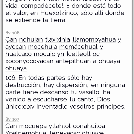
vida, compadécete!, ± donde está todo
el valor, en Huexotzinco, sólo allí donde
se extiende la tierra.
8v 106
Çan
nohuian
tlaxixinia
tlamomoyahua
y
ayocan
mocehuia
momácehual
y
hualcaco
mocuic
yn
Icelteotl
oc
xoconyocoyacan
antepilhuan
a
ohuaya
ohuaya
106. En todas partes sólo hay
destrucción, hay dispersión, en ninguna
parte tiene descanso tu vasallo; ha
venido a escucharse tu canto, Dios
único;clxv inventadlo vosotros príncipes.
8v 107
Çan
mocuepa
ytlahtol
conahuiloa
Ypalnemohua
Tepeyacac
ohuaye