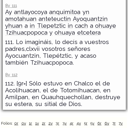
8v 111
Ay
antlayocoya
anquimitoa
yn
amotahuan
anteteuctin
Ayoquantzin
yhuan
a
in
Tlepetztic
in
cach
a
ohuaye
Tzihuacpopoca
y
ohuaya
etcetera
111. Lo imagináis, lo decís a vuestros
padres,clxvii vosotros señores
Ayocuantzin, Tlepétztic, y acaso
también Tzihuacpopoca.
8v 112
112. [9r=] Sólo estuvo en Chalco el de
Acolihuacan, el de Totomihuacan, en
Amilpan, en Quauhquechollan, destruye
su estera, su sitial de Dios.
Folios:
0r
0v
1r
1v
2r
2v
3r
3v
4r
4v
5r
5v
6r
6v
7r
7v