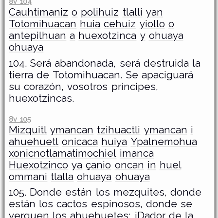
8v 104
Cauhtimaniz
o
polihuiz
tlalli
yan
Totomihuacan
huia
cehuiz
yiollo
o
antepilhuan
a
huexotzinca
y
ohuaya
ohuaya
104. Será abandonada, será destruida la
tierra de Totomihuacan. Se apaciguará
su corazón, vosotros príncipes,
huexotzincas.
8v 105
Mizquitl
ymancan
tzihuactli
ymancan
i
ahuehuetl
onicaca
huiya
Ypalnemohua
xonicnotlamatimochiel
imanca
Huexotzinco
ya
çanio
oncan
in
huel
ommani
tlalla
ohuaya
ohuaya
105. Donde están los mezquites, donde
están los cactos espinosos, donde se
yerguen los ahuehuetes; ¡Dador de la