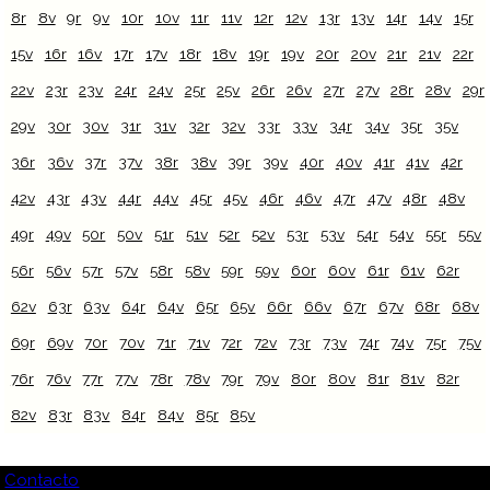
8r
8v
9r
9v
10r
10v
11r
11v
12r
12v
13r
13v
14r
14v
15r
15v
16r
16v
17r
17v
18r
18v
19r
19v
20r
20v
21r
21v
22r
22v
23r
23v
24r
24v
25r
25v
26r
26v
27r
27v
28r
28v
29r
29v
30r
30v
31r
31v
32r
32v
33r
33v
34r
34v
35r
35v
36r
36v
37r
37v
38r
38v
39r
39v
40r
40v
41r
41v
42r
42v
43r
43v
44r
44v
45r
45v
46r
46v
47r
47v
48r
48v
49r
49v
50r
50v
51r
51v
52r
52v
53r
53v
54r
54v
55r
55v
56r
56v
57r
57v
58r
58v
59r
59v
60r
60v
61r
61v
62r
62v
63r
63v
64r
64v
65r
65v
66r
66v
67r
67v
68r
68v
69r
69v
70r
70v
71r
71v
72r
72v
73r
73v
74r
74v
75r
75v
76r
76v
77r
77v
78r
78v
79r
79v
80r
80v
81r
81v
82r
82v
83r
83v
84r
84v
85r
85v
Contacto