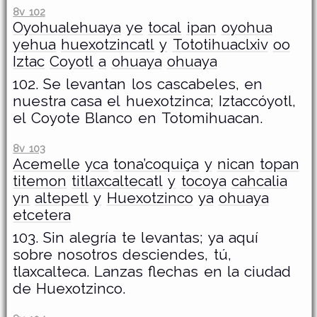
8v 102
Oyohualehuaya
ye
tocal
ipan
oyohua
yehua
huexotzincatl
y
Tototihuaclxiv
oo
Iztac
Coyotl
a
ohuaya
ohuaya
102. Se levantan los cascabeles, en
nuestra casa el huexotzinca; Iztaccóyotl,
el Coyote Blanco en Totomihuacan.
8v 103
Acemelle
yca
tona’coquiça
y
nican
topan
titemon
titlaxcaltecatl
y
tocoya
cahcalia
yn
altepetl
y
Huexotzinco
ya
ohuaya
etcetera
103. Sin alegría te levantas; ya aquí
sobre nosotros desciendes, tú,
tlaxcalteca. Lanzas flechas en la ciudad
de Huexotzinco.