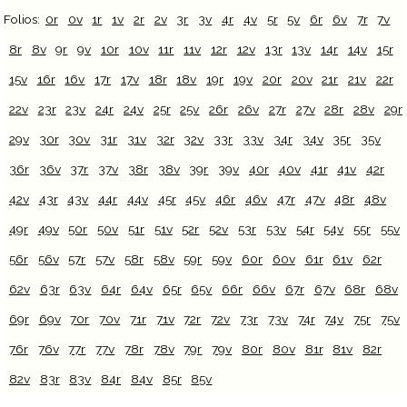
Folios:
0r
0v
1r
1v
2r
2v
3r
3v
4r
4v
5r
5v
6r
6v
7r
7v
8r
8v
9r
9v
10r
10v
11r
11v
12r
12v
13r
13v
14r
14v
15r
15v
16r
16v
17r
17v
18r
18v
19r
19v
20r
20v
21r
21v
22r
22v
23r
23v
24r
24v
25r
25v
26r
26v
27r
27v
28r
28v
29r
29v
30r
30v
31r
31v
32r
32v
33r
33v
34r
34v
35r
35v
36r
36v
37r
37v
38r
38v
39r
39v
40r
40v
41r
41v
42r
42v
43r
43v
44r
44v
45r
45v
46r
46v
47r
47v
48r
48v
49r
49v
50r
50v
51r
51v
52r
52v
53r
53v
54r
54v
55r
55v
56r
56v
57r
57v
58r
58v
59r
59v
60r
60v
61r
61v
62r
62v
63r
63v
64r
64v
65r
65v
66r
66v
67r
67v
68r
68v
69r
69v
70r
70v
71r
71v
72r
72v
73r
73v
74r
74v
75r
75v
76r
76v
77r
77v
78r
78v
79r
79v
80r
80v
81r
81v
82r
82v
83r
83v
84r
84v
85r
85v