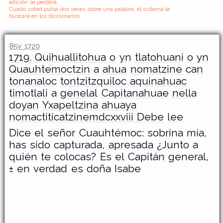
edición se perderá.
Cuado usted pulsa dos veces sobre una palabra, el sistema la
buscará en los diccionarios.
85v 1720
1719.
Quihuallitohua
o
yn
tlatohuani
o
yn
Quauhtemoctzin
a
ahua
nomatzine
can
tonanaloc
tontzitzquiloc
aquinahuac
timotlali
a
genelal
Capitanahuae
nella
doyan
Yxapeltzina
ahuaya
nomactiticatzinemdcxxviii Debe
lee
Dice el señor Cuauhtémoc: sobrina mía,
has sido capturada, apresada ¿Junto a
quién te colocas? Es el Capitán general,
± en verdad es doña Isabe