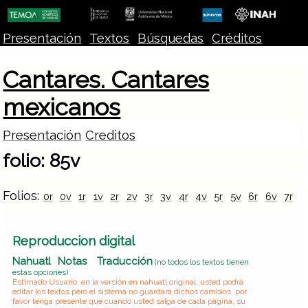
Presentación
Textos
Búsquedas
Créditos
Cantares. Cantares
mexicanos
Presentación
Creditos
folio: 85v
Folios:
0r
0v
1r
1v
2r
2v
3r
3v
4r
4v
5r
5v
6r
6v
7r
7
Reproduccion digital
Nahuatl
Notas
Traducción
(no todos los textos tienen
estas opciones)
Estimado Usuario, en la versión en nahuatl original, usted podrá
editar los textos pero el sistema no guardará dichos cambios, por
favor tenga presente que cuando usted salga de cada página, su