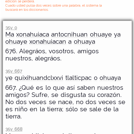
edición se perderá.
Cuado usted pulsa dos veces sobre una palabra, el sistema la
buscará en los diccionarios.
35v 0
Ma
xonahuiaca
antocnihuan
ohuaye
ya
ohuaye
xonahuiacan
a
ohuaya
676. Alegráos, vosotros, amigos
nuestros, alegráos.
35v 667
ye
quixihuandclxxvi
tlalticpac
o
ohuaya
667. ¿Qué es lo que así saben nuestros
amigos? Sufre, se disgusta su corazón.
No dos veces se nace, no dos veces se
es niño en la tierra; sólo se sale de la
tierra.
35v 668