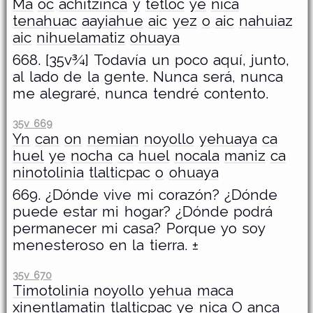
Ma
oc
achitzinca
y
tetloc
ye
nica
tenahuac
aayiahue
aic
yez
o
aic
nahuiaz
aic
nihuelamatiz
ohuaya
668. [35v¾] Todavía un poco aquí, junto,
al lado de la gente. Nunca será, nunca
me alegraré, nunca tendré contento.
35v 669
Yn
can
on
nemian
noyollo
yehuaya
ca
huel
ye
nocha
ca
huel
nocala
maniz
ca
ninotolinia
tlalticpac
o
ohuaya
669. ¿Dónde vive mi corazón? ¿Dónde
puede estar mi hogar? ¿Dónde podrá
permanecer mi casa? Porque yo soy
menesteroso en la tierra. ±
35v 670
Timotolinia
noyollo
yehua
maca
xinentlamatin
tlalticpac
ye
nica
O
anca