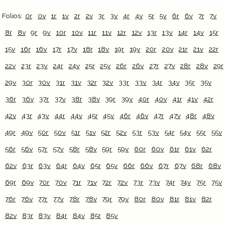
Folios:
0r
0v
1r
1v
2r
2v
3r
3v
4r
4v
5r
5v
6r
6v
7r
7v
8r
8v
9r
9v
10r
10v
11r
11v
12r
12v
13r
13v
14r
14v
15r
15v
16r
16v
17r
17v
18r
18v
19r
19v
20r
20v
21r
21v
22r
22v
23r
23v
24r
24v
25r
25v
26r
26v
27r
27v
28r
28v
29r
29v
30r
30v
31r
31v
32r
32v
33r
33v
34r
34v
35r
35v
36r
36v
37r
37v
38r
38v
39r
39v
40r
40v
41r
41v
42r
42v
43r
43v
44r
44v
45r
45v
46r
46v
47r
47v
48r
48v
49r
49v
50r
50v
51r
51v
52r
52v
53r
53v
54r
54v
55r
55v
56r
56v
57r
57v
58r
58v
59r
59v
60r
60v
61r
61v
62r
62v
63r
63v
64r
64v
65r
65v
66r
66v
67r
67v
68r
68v
69r
69v
70r
70v
71r
71v
72r
72v
73r
73v
74r
74v
75r
75v
76r
76v
77r
77v
78r
78v
79r
79v
80r
80v
81r
81v
82r
82v
83r
83v
84r
84v
85r
85v