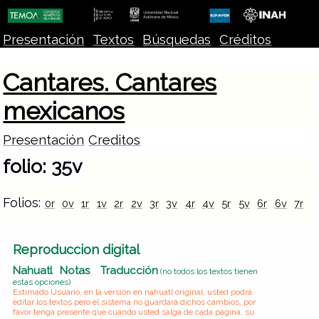
Presentación
Textos
Búsquedas
Créditos
Cantares. Cantares
mexicanos
Presentación
Creditos
folio: 35v
Folios:
0r
0v
1r
1v
2r
2v
3r
3v
4r
4v
5r
5v
6r
6v
7r
7
Reproduccion digital
Nahuatl
Notas
Traducción
(no todos los textos tienen
estas opciones)
Estimado Usuario, en la versión en nahuatl original, usted podrá
editar los textos pero el sistema no guardará dichos cambios, por
favor tenga presente que cuando usted salga de cada página, su