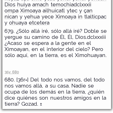
Dios
huiya
amach
temochiadclxxxii
ompa
Ximoaya
ailhuicatl
ytec
y
çan
nican
y
yehua
yece
Ximoaya
in
tlalticpac
y
ohuaya
etcetera
679. ¿Sólo allá iré, sólo allá iré? Doble se
yergue su camino de Él, Él, Dios.dclxxxiii
¿Acaso se espera a la gente en el
Ximoayan, en el interior del cielo? Pero
sólo aquí, en la tierra, es el Ximohuayan.
35v 680
680. [36r=] Del todo nos vamos, del todo
nos vamos allá, a su casa. Nadie se
ocupa de los demás en la tierra, ¿quién
dice quiénes son nuestros amigos en la
tierra? Gozad. ±