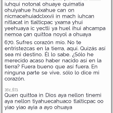
iuhqui
notonal
ohuaye
quimatia
ohuiyahue
huixahue
can
on
nicmacehuiadclxxvii
in
mach
iuhcan
nitlacat
in
tlalticpac
yxama
yhui
yeehuaya
ic
yectli
ya
huel
ihui
ahcampa
nemoa
çan
quittoa
noyol
a
ohuaya
670. Sufres corazón mío. No te
entristezcas en la tierra, aquí. Quizás así
sea mi destino. Él lo sabe. ¿Sólo he
merecido acaso haber nacido así en la
tierra? Fuera bueno que así fuera. En
ninguna parte se vive, sólo lo dice mi
corazón.
35v 671
Quen
quittoa
in
Dios
aya
nellon
tinemi
aya
nellon
tiyahuecahuaco
tlalticpac
oo
yiao
yiao
ayia
a
ayo
ohuaya