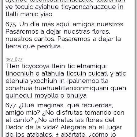
ye
tocuic
ayiahue
ticyaoncahuazque
in
tlalli
manic
yiao
675. Un día más aquí, amigos nuestros.
Pasaremos a dejar nuestras flores,
nuestros cantos. Pasaremos a dejar la
tierra que perdura.
35v 677
Tlen
ticyocoya
tlein
tic
elnamiqui
tinocniuh
o
a’tahuia
ticcuin
cuicatl
y
atic
elehuia
yxochiuh
in
Ipalnemoa
tla
xonahuia
huehuetitlanxonmiquani
quen
quinequi
moyollo
o
ohuiya
677. ¿Qué imaginas, qué recuerdas,
amigo mío? ¿No disfrutas tomando con
el canto? ¿No anhelas las flores del
Dador de la vida? Alégrate en el lugar
de los atabales, ± apártate, ¿cómo lo