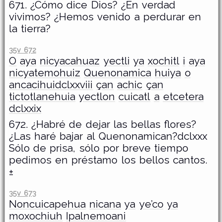
671. ¿Cómo dice Dios? ¿En verdad
vivimos? ¿Hemos venido a perdurar en
la tierra?
35v 672
O
aya
nicyacahuaz
yectli
ya
xochitl
i
aya
nicyatemohuiz
Quenonamica
huiya
o
ancacihuidclxxviii
çan
achic
çan
tictotlanehuia
yectlon
cuicatl
a
etcetera
dclxxix
672. ¿Habré de dejar las bellas flores?
¿Las haré bajar al Quenonamican?dclxxx
Sólo de prisa, sólo por breve tiempo
pedimos en préstamo los bellos cantos.
±
35v 673
Noncuicapehua
nicana
ya
ye’co
ya
moxochiuh
Ipalnemoani