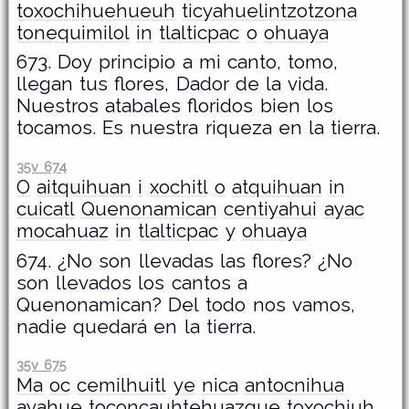
toxochihuehueuh
ticyahuelintzotzona
tonequimilol
in
tlalticpac
o
ohuaya
673. Doy principio a mi canto, tomo,
llegan tus flores, Dador de la vida.
Nuestros atabales floridos bien los
tocamos. Es nuestra riqueza en la tierra.
35v 674
O
aitquihuan
i
xochitl
o
atquihuan
in
cuicatl
Quenonamican
centiyahui
ayac
mocahuaz
in
tlalticpac
y
ohuaya
674. ¿No son llevadas las flores? ¿No
son llevados los cantos a
Quenonamican? Del todo nos vamos,
nadie quedará en la tierra.
35v 675
Ma
oc
cemilhuitl
ye
nica
antocnihua
ayahue
toconcauhtehuazque
toxochiuh