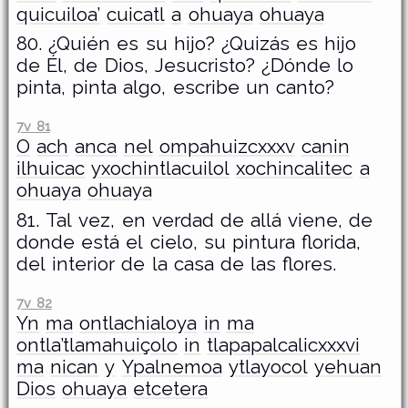
quicuiloa’
cuicatl
a
ohuaya
ohuaya
80. ¿Quién es su hijo? ¿Quizás es hijo
de Él, de Dios, Jesucristo? ¿Dónde lo
pinta, pinta algo, escribe un canto?
7v 81
O
ach
anca
nel
ompahuizcxxxv
canin
ilhuicac
yxochintlacuilol
xochincalitec
a
ohuaya
ohuaya
81. Tal vez, en verdad de allá viene, de
donde está el cielo, su pintura florida,
del interior de la casa de las flores.
7v 82
Yn
ma
ontlachialoya
in
ma
ontla’tlamahuiçolo
in
tlapapalcalicxxxvi
ma
nican
y
Ypalnemoa
ytlayocol
yehuan
Dios
ohuaya
etcetera