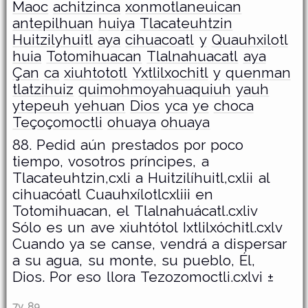
Maoc
achitzinca
xonmotlaneuican
antepilhuan
huiya
Tlacateuhtzin
Huitzilyhuitl
aya
cihuacoatl
y
Quauhxilotl
huia
Totomihuacan
Tlalnahuacatl
aya
Çan
ca
xiuhtototl
Yxtlilxochitl
y
quenman
tlatzihuiz
quimohmoyahuaquiuh
yauh
ytepeuh
yehuan
Dios
yca
ye
choca
Teçoçomoctli
ohuaya
ohuaya
88. Pedid aún prestados por poco
tiempo, vosotros príncipes, a
Tlacateuhtzin,cxli a Huitzilíhuitl,cxlii al
cihuacóatl Cuauhxílotlcxliii en
Totomihuacan, el Tlalnahuácatl.cxliv
Sólo es un ave xiuhtótol Ixtlilxóchitl.cxlv
Cuando ya se canse, vendrá a dispersar
a su agua, su monte, su pueblo, Él,
Dios. Por eso llora Tezozomoctli.cxlvi ±
7v 89