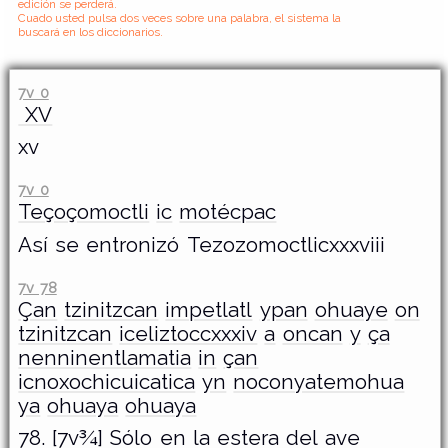
edición se perderá.
Cuado usted pulsa dos veces sobre una palabra, el sistema la
buscará en los diccionarios.
7v 0
XV
xv
7v 0
Teçoçomoctli
ic
motécpac
Así se entronizó Tezozomoctlicxxxviii
7v 78
Çan
tzinitzcan
impetlatl
ypan
ohuaye
on
tzinitzcan
iceliztoccxxxiv
a
oncan
y
ça
nenninentlamatia
in
çan
icnoxochicuicatica
yn
noconyatemohua
ya
ohuaya
ohuaya
78. [7v¾] Sólo en la estera del ave