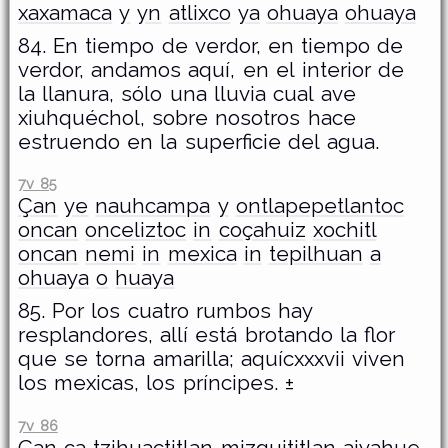
xaxamaca
y
yn
atlixco
ya
ohuaya
ohuaya
84. En tiempo de verdor, en tiempo de
verdor, andamos aquí, en el interior de
la llanura, sólo una lluvia cual ave
xiuhquéchol, sobre nosotros hace
estruendo en la superficie del agua.
7v 85
Çan
ye
nauhcampa
y
ontlapepetlantoc
oncan
onceliztoc
in
coçahuiz
xochitl
oncan
nemi
in
mexica
in
tepilhuan
a
ohuaya
o
huaya
85. Por los cuatro rumbos hay
resplandores, allí está brotando la flor
que se torna amarilla; aquícxxxvii viven
los mexicas, los príncipes. ±
7v 86
Çan
ca
tzihuactitlan
mizquititlan
aiyahue