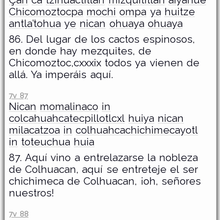
Chicomoztocpa
mochi
ompa
ya
huitze
antla’tohua
ye
nican
ohuaya
ohuaya
86. Del lugar de los cactos espinosos,
en donde hay mezquites, de
Chicomoztoc,cxxxix todos ya vienen de
allá. Ya imperáis aquí.
7v 87
Nican
momalinaco
in
colcahuahcatecpillotlcxl
huiya
nican
milacatzoa
in
colhuahcachichimecayotl
in
toteuchua
huia
87. Aquí vino a entrelazarse la nobleza
de Colhuacan, aquí se entreteje el ser
chichimeca de Colhuacan, ¡oh, señores
nuestros!
7v 88