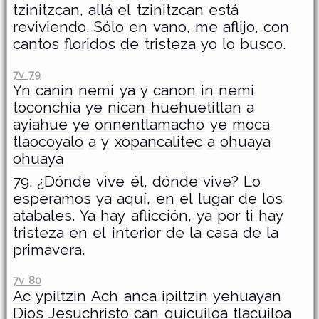
tzinitzcan, allá el tzinitzcan está
reviviendo. Sólo en vano, me aflijo, con
cantos floridos de tristeza yo lo busco.
7v 79
Yn
canin
nemi
ya
y
canon
in
nemi
toconchia
ye
nican
huehuetitlan
a
ayiahue
ye
onnentlamacho
ye
moca
tlaocoyalo
a
y
xopancalitec
a
ohuaya
ohuaya
79. ¿Dónde vive él, dónde vive? Lo
esperamos ya aquí, en el lugar de los
atabales. Ya hay aflicción, ya por ti hay
tristeza en el interior de la casa de la
primavera.
7v 80
Ac
ypiltzin
Ach
anca
ipiltzin
yehuayan
Dios
Jesuchristo
can
quicuiloa
tlacuiloa