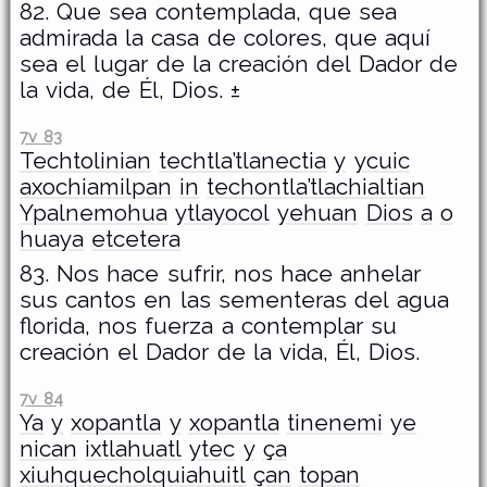
82. Que sea contemplada, que sea
admirada la casa de colores, que aquí
sea el lugar de la creación del Dador de
la vida, de Él, Dios. ±
7v 83
Techtolinian
techtla’tlanectia
y
ycuic
axochiamilpan
in
techontla’tlachialtian
Ypalnemohua
ytlayocol
yehuan
Dios
a
o
huaya
etcetera
83. Nos hace sufrir, nos hace anhelar
sus cantos en las sementeras del agua
florida, nos fuerza a contemplar su
creación el Dador de la vida, Él, Dios.
7v 84
Ya
y
xopantla
y
xopantla
tinenemi
ye
nican
ixtlahuatl
ytec
y
ça
xiuhquecholquiahuitl
çan
topan