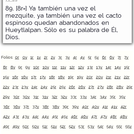
89. [8r=] Ya también una vez el
mezquite, ya también una vez el cacto
espinoso quedan abandonados en
Hueytlalpan. Sólo es su palabra de Él,
Dios.
Folios:
0r
0v
1r
1v
2r
2v
3r
3v
4r
4v
5r
5v
6r
6v
7r
7v
8r
8v
9r
9v
10r
10v
11r
11v
12r
12v
13r
13v
14r
14v
15r
15v
16r
16v
17r
17v
18r
18v
19r
19v
20r
20v
21r
21v
22r
22v
23r
23v
24r
24v
25r
25v
26r
26v
27r
27v
28r
28v
29r
29v
30r
30v
31r
31v
32r
32v
33r
33v
34r
34v
35r
35v
36r
36v
37r
37v
38r
38v
39r
39v
40r
40v
41r
41v
42r
42v
43r
43v
44r
44v
45r
45v
46r
46v
47r
47v
48r
48v
49r
49v
50r
50v
51r
51v
52r
52v
53r
53v
54r
54v
55r
55v