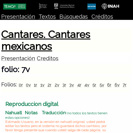
Presentación
Textos
Búsquedas
Créditos
Cantares. Cantares
mexicanos
Presentación
Creditos
folio: 7v
Folios:
0r
0v
1r
1v
2r
2v
3r
3v
4r
4v
5r
5v
6r
6v
7r
7
Reproduccion digital
Nahuatl
Notas
Traducción
(no todos los textos tienen
estas opciones)
Estimado Usuario, en la versión en nahuatl original, usted podrá
editar los textos pero el sistema no guardará dichos cambios, por
favor tenga presente que cuando usted salga de cada página, su