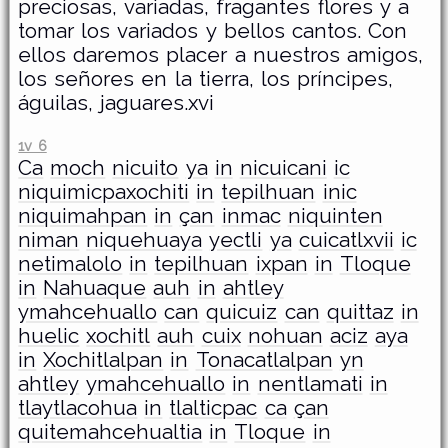
preciosas, variadas, fragantes flores y a
tomar los variados y bellos cantos. Con
ellos daremos placer a nuestros amigos,
los señores en la tierra, los príncipes,
águilas, jaguares.xvi
1v 6
Ca
moch
nicuito
ya
in
nicuicani
ic
niquimicpaxochiti
in
tepilhuan
inic
niquimahpan
in
çan
inmac
niquinten
niman
niquehuaya
yectli
ya
cuicatlxvii
ic
netimalolo
in
tepilhuan
ixpan
in
Tloque
in
Nahuaque
auh
in
ahtley
ymahcehuallo
can
quicuiz
can
quittaz
in
huelic
xochitl
auh
cuix
nohuan
aciz
aya
in
Xochitlalpan
in
Tonacatlalpan
yn
ahtley
ymahcehuallo
in
nentlamati
in
tlaytlacohua
in
tlalticpac
ca
çan
quitemahcehualtia
in
Tloque
in