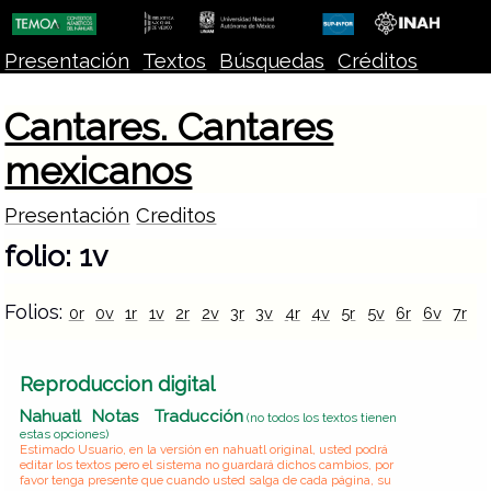
Presentación
Textos
Búsquedas
Créditos
Cantares. Cantares
mexicanos
Presentación
Creditos
folio: 1v
Folios:
0r
0v
1r
1v
2r
2v
3r
3v
4r
4v
5r
5v
6r
6v
7r
7
Reproduccion digital
Nahuatl
Notas
Traducción
(no todos los textos tienen
estas opciones)
Estimado Usuario, en la versión en nahuatl original, usted podrá
editar los textos pero el sistema no guardará dichos cambios, por
favor tenga presente que cuando usted salga de cada página, su