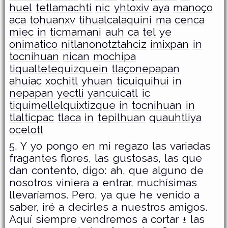
huel
tetlamachti
nic
yhtoxiv
aya
manoço
aca
tohuanxv
tihualcalaquini
ma
cenca
miec
in
ticmamani
auh
ca
tel
ye
onimatico
nitlanonotztahciz
imixpan
in
tocnihuan
nican
mochipa
tiqualtetequizquein
tlaçonepapan
ahuiac
xochitl
yhuan
ticuiquihui
in
nepapan
yectli
yancuicatl
ic
tiquimellelquixtizque
in
tocnihuan
in
tlalticpac
tlaca
in
tepilhuan
quauhtliya
ocelotl
5. Y yo pongo en mi regazo las variadas
fragantes flores, las gustosas, las que
dan contento, digo: ah, que alguno de
nosotros viniera a entrar, muchísimas
llevaríamos. Pero, ya que he venido a
saber, iré a decirles a nuestros amigos.
Aquí siempre vendremos a cortar ± las