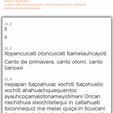
edición se perderá.
Cuado usted pulsa dos veces sobre una palabra, el sistema la
buscará en los diccionarios.
1v 0
II
ii
1v 0
Xopancuicatl
otoncuicatl
tlamelauhcayotl
Canto de primavera, canto otomí, canto
llanoxxi
1v 4
nepapan
tlaçoahuiac
xochitl
tlaçohuelic
xochitl
ahahuachquequentoc
ayauhcoçamalotonameyotimani
Oncan
nechilhuia
xixochitetequi
in
catlehuatl
toconnequiz
ma
melel
quiça
in
ticuicani