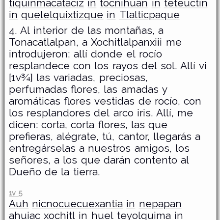
tiquinmacataciz
in
tocnihuan
in
teteuctin
in
quelelquixtizque
in
Tlalticpaque
4. Al interior de las montañas, a
Tonacatlalpan, a Xochitlalpanxiii me
introdujeron; allí donde el rocío
resplandece con los rayos del sol. Allí vi
[1v¾] las variadas, preciosas,
perfumadas flores, las amadas y
aromáticas flores vestidas de rocío, con
los resplandores del arco iris. Allí, me
dicen: corta, corta flores, las que
prefieras, alégrate, tú, cantor, llegarás a
entregárselas a nuestros amigos, los
señores, a los que darán contento al
Dueño de la tierra.
1v 5
Auh
nicnocuecuexantia
in
nepapan
ahuiac
xochitl
in
huel
teyolquima
in