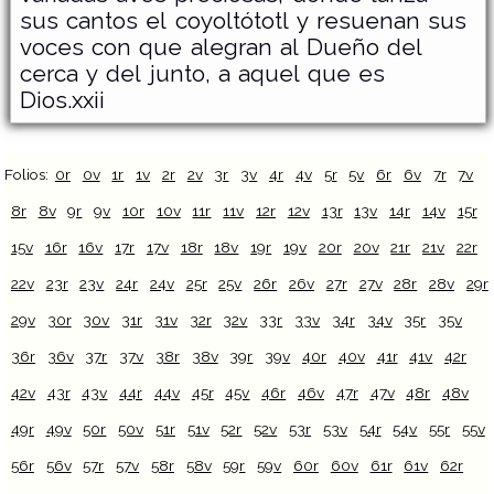
sus cantos el coyoltótotl y resuenan sus
voces con que alegran al Dueño del
cerca y del junto, a aquel que es
Dios.xxii
Folios:
0r
0v
1r
1v
2r
2v
3r
3v
4r
4v
5r
5v
6r
6v
7r
7v
8r
8v
9r
9v
10r
10v
11r
11v
12r
12v
13r
13v
14r
14v
15r
15v
16r
16v
17r
17v
18r
18v
19r
19v
20r
20v
21r
21v
22r
22v
23r
23v
24r
24v
25r
25v
26r
26v
27r
27v
28r
28v
29r
29v
30r
30v
31r
31v
32r
32v
33r
33v
34r
34v
35r
35v
36r
36v
37r
37v
38r
38v
39r
39v
40r
40v
41r
41v
42r
42v
43r
43v
44r
44v
45r
45v
46r
46v
47r
47v
48r
48v
49r
49v
50r
50v
51r
51v
52r
52v
53r
53v
54r
54v
55r
55v
56r
56v
57r
57v
58r
58v
59r
59v
60r
60v
61r
61v
62r