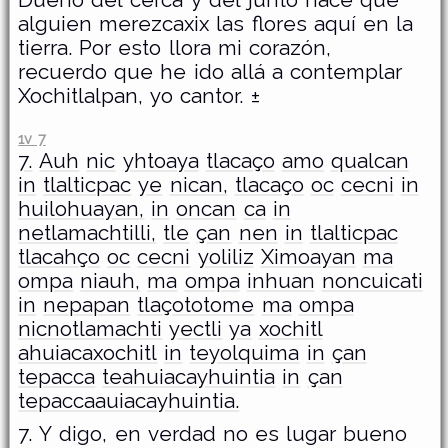
Dueño del cerca y del junto hace que
alguien merezcaxix las flores aquí en la
tierra. Por esto llora mi corazón,
recuerdo que he ido allá a contemplar
Xochitlalpan, yo cantor. ±
1v 7
7.
Auh
nic
yhtoaya
tlacaço
amo
qualcan
in
tlalticpac
ye
nican,
tlacaço
oc
cecni
in
huilohuayan,
in
oncan
ca
in
netlamachtilli,
tle
çan
nen
in
tlalticpac
tlacahço
oc
cecni
yoliliz
Ximoayan
ma
ompa
niauh,
ma
ompa
inhuan
noncuicati
in
nepapan
tlaçototome
ma
ompa
nicnotlamachti
yectli
ya
xochitl
ahuiacaxochitl
in
teyolquima
in
çan
tepacca
teahuiacayhuintia
in
çan
tepaccaauiacayhuintia.
7. Y digo, en verdad no es lugar bueno