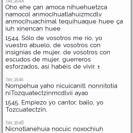
74v 1544
Oho
ehe
çan
amoca
nihuehuetzca
namocol
anmocihuatlahuizmcdlv
anmocihuachimal
tequihuaque
huee
ça
iuh
xinencan
huee
1544. Sólo de vosotros me río, yo
vuestro abuelo, de vosotros con
insignias de mujer, de vosotros con
escudos de mujer, guerreros
esforzados, así habéis de vivir. ±
74v 1545
Nompehua
yaho
nicuicanitl
nonnitotia
niTozquatectzinmcdlvii
ayao
1545. Empiezo yo cantor, bailo, yo
Tozcuatectzin.
74v 1546
Nicnotlanehuia
nocuic
noxochiuh