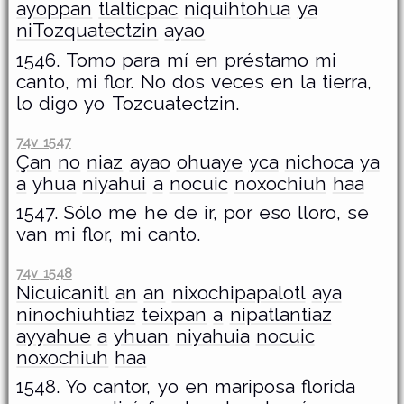
ayoppan
tlalticpac
niquihtohua
ya
niTozquatectzin
ayao
1546. Tomo para mí en préstamo mi
canto, mi flor. No dos veces en la tierra,
lo digo yo Tozcuatectzin.
74v 1547
Çan
no
niaz
ayao
ohuaye
yca
nichoca
ya
a
yhua
niyahui
a
nocuic
noxochiuh
haa
1547. Sólo me he de ir, por eso lloro, se
van mi flor, mi canto.
74v 1548
Nicuicanitl
an
an
nixochipapalotl
aya
ninochiuhtiaz
teixpan
a
nipatlantiaz
ayyahue
a
yhuan
niyahuia
nocuic
noxochiuh
haa
1548. Yo cantor, yo en mariposa florida