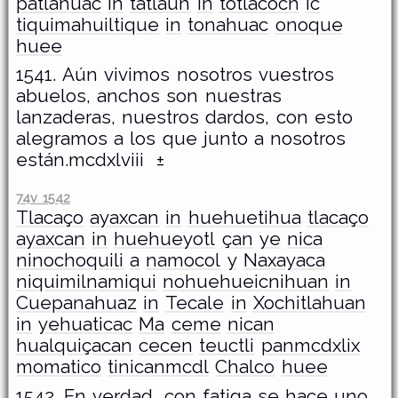
patlahuac
in
tátlauh
in
totlacoch
ic
tiquimahuiltique
in
tonahuac
onoque
huee
1541. Aún vivimos nosotros vuestros
abuelos, anchos son nuestras
lanzaderas, nuestros dardos, con esto
alegramos a los que junto a nosotros
están.mcdxlviii ±
74v 1542
Tlacaço
ayaxcan
in
huehuetihua
tlacaço
ayaxcan
in
huehueyotl
çan
ye
nica
ninochoquili
a
namocol
y
Naxayaca
niquimilnamiqui
nohuehueicnihuan
in
Cuepanahuaz
in
Tecale
in
Xochitlahuan
in
yehuaticac
Ma
ceme
nican
hualquiçacan
cecen
teuctli
panmcdxlix
momatico
tinicanmcdl
Chalco
huee
1542. En verdad, con fatiga se hace uno