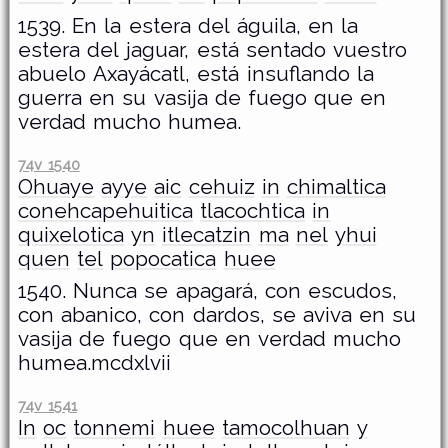
1539. En la estera del águila, en la
estera del jaguar, está sentado vuestro
abuelo Axayácatl, está insuflando la
guerra en su vasija de fuego que en
verdad mucho humea.
74v 1540
Ohuaye
ayye
aic
cehuiz
in
chimaltica
conehcapehuitica
tlacochtica
in
quixelotica
yn
itlecatzin
ma
nel
yhui
quen
tel
popocatica
huee
1540. Nunca se apagará, con escudos,
con abanico, con dardos, se aviva en su
vasija de fuego que en verdad mucho
humea.mcdxlvii
74v 1541
In
oc
tonnemi
huee
tamocolhuan
y