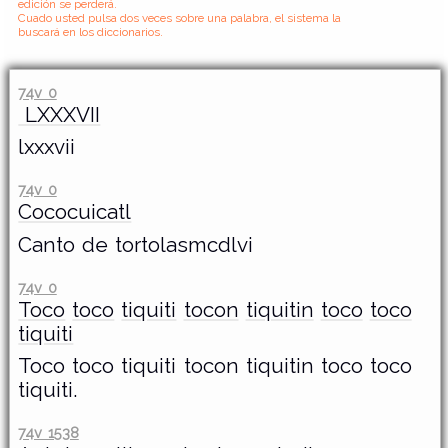
edición se perderá.
Cuado usted pulsa dos veces sobre una palabra, el sistema la
buscará en los diccionarios.
74v 0
LXXXVII
lxxxvii
74v 0
Cococuicatl
Canto de tortolasmcdlvi
74v 0
Toco
toco
tiquiti
tocon
tiquitin
toco
toco
tiquiti
Toco toco tiquiti tocon tiquitin toco toco
tiquiti.
74v 1538