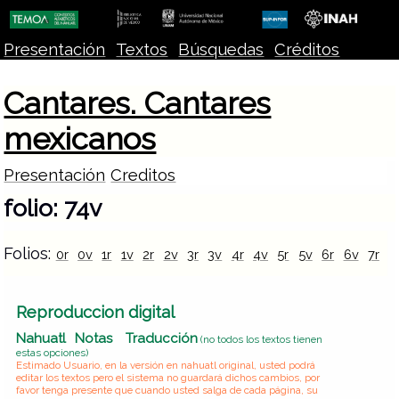
Presentación
Textos
Búsquedas
Créditos
Cantares. Cantares
mexicanos
Presentación
Creditos
folio: 74v
Folios:
0r
0v
1r
1v
2r
2v
3r
3v
4r
4v
5r
5v
6r
6v
7r
7
Reproduccion digital
Nahuatl
Notas
Traducción
(no todos los textos tienen
estas opciones)
Estimado Usuario, en la versión en nahuatl original, usted podrá
editar los textos pero el sistema no guardará dichos cambios, por
favor tenga presente que cuando usted salga de cada página, su