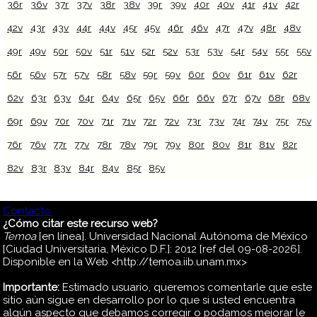
36r
36v
37r
37v
38r
38v
39r
39v
40r
40v
41r
41v
42r
42v
43r
43v
44r
44v
45r
45v
46r
46v
47r
47v
48r
48v
49r
49v
50r
50v
51r
51v
52r
52v
53r
53v
54r
54v
55r
55v
56r
56v
57r
57v
58r
58v
59r
59v
60r
60v
61r
61v
62r
62v
63r
63v
64r
64v
65r
65v
66r
66v
67r
67v
68r
68v
69r
69v
70r
70v
71r
71v
72r
72v
73r
73v
74r
74v
75r
75v
76r
76v
77r
77v
78r
78v
79r
79v
80r
80v
81r
81v
82r
82v
83r
83v
84r
84v
85r
85v
Contacto
¿Cómo citar este recurso web?
Temoa
[en línea]. Universidad Nacional Autónoma de México
[Ciudad Universitaria, México D.F.]: 2012 [ref del 09-08-2026].
Disponible en la Web <http://temoa.iib.unam.mx>
Importante:
Estimado usuario, queremos comentarle que este
sitio aún sigue en desarrollo por lo que si usted encuentra
algún aspecto que debamos corregir o podamos mejorar le