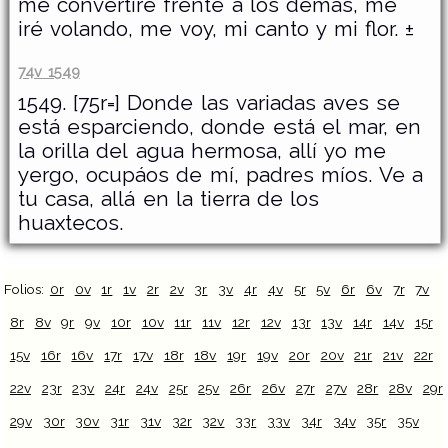
me convertiré frente a los demás, me
iré volando, me voy, mi canto y mi flor. ±
74v 1549
1549. [75r=] Donde las variadas aves se
está esparciendo, donde está el mar, en
la orilla del agua hermosa, allí yo me
yergo, ocupáos de mí, padres míos. Ve a
tu casa, allá en la tierra de los
huaxtecos.
Folios:
0r
0v
1r
1v
2r
2v
3r
3v
4r
4v
5r
5v
6r
6v
7r
7v
8r
8v
9r
9v
10r
10v
11r
11v
12r
12v
13r
13v
14r
14v
15r
15v
16r
16v
17r
17v
18r
18v
19r
19v
20r
20v
21r
21v
22r
22v
23r
23v
24r
24v
25r
25v
26r
26v
27r
27v
28r
28v
29r
29v
30r
30v
31r
31v
32r
32v
33r
33v
34r
34v
35r
35v