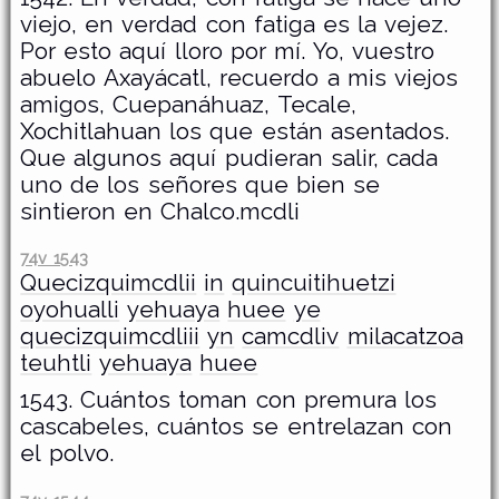
viejo, en verdad con fatiga es la vejez.
Por esto aquí lloro por mí. Yo, vuestro
abuelo Axayácatl, recuerdo a mis viejos
amigos, Cuepanáhuaz, Tecale,
Xochitlahuan los que están asentados.
Que algunos aquí pudieran salir, cada
uno de los señores que bien se
sintieron en Chalco.mcdli
74v 1543
Quecizquimcdlii
in
quincuitihuetzi
oyohualli
yehuaya
huee
ye
quecizquimcdliii
yn
camcdliv
milacatzoa
teuhtli
yehuaya
huee
1543. Cuántos toman con premura los
cascabeles, cuántos se entrelazan con
el polvo.