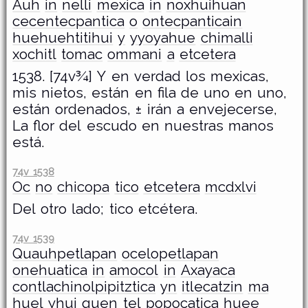
Auh
in
nelli
mexica
in
noxhuihuan
cecentecpantica
o
ontecpanticain
huehuehtitihui
y
yyoyahue
chimalli
xochitl
tomac
ommani
a
etcetera
1538. [74v¾] Y en verdad los mexicas,
mis nietos, están en fila de uno en uno,
están ordenados, ± irán a envejecerse,
La flor del escudo en nuestras manos
está.
74v 1538
Oc
no
chicopa
tico
etcetera
mcdxlvi
Del otro lado; tico etcétera.
74v 1539
Quauhpetlapan
ocelopetlapan
onehuatica
in
amocol
in
Axayaca
contlachinolpipitztica
yn
itlecatzin
ma
huel
yhui
quen
tel
popocatica
huee