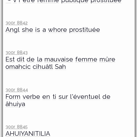
300r 8842
Angl
she
is
a
whore
prostituée
300r 8843
Est
dit
de
la
mauvaise
femme
mûre
omahcic
cihuâtl
Sah
300r 8844
Form
verbe
en
ti
sur
l'éventuel
de
âhuiya
300r 8845
AHUIYANITILIA