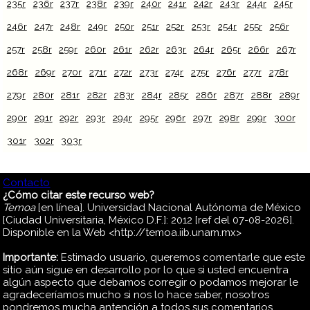
235r
236r
237r
238r
239r
240r
241r
242r
243r
244r
245r
246r
247r
248r
249r
250r
251r
252r
253r
254r
255r
256r
257r
258r
259r
260r
261r
262r
263r
264r
265r
266r
267r
268r
269r
270r
271r
272r
273r
274r
275r
276r
277r
278r
279r
280r
281r
282r
283r
284r
285r
286r
287r
288r
289r
290r
291r
292r
293r
294r
295r
296r
297r
298r
299r
300r
301r
302r
303r
Contacto
¿Cómo citar este recurso web?
Temoa
[en línea]. Universidad Nacional Autónoma de México
[Ciudad Universitaria, México D.F.]: 2012 [ref del 07-08-2026].
Disponible en la Web <http://temoa.iib.unam.mx>
Importante:
Estimado usuario, queremos comentarle que este
sitio aún sigue en desarrollo por lo que si usted encuentra
algún aspecto que debamos corregir o podamos mejorar le
agradeceríamos mucho si nos lo hace saber, nosotros
pondremos mucha antención a todos sus comentarios.