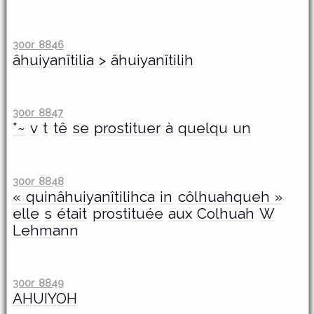
300r 8846
âhuiyanîtilia
>
âhuiyanîtilih
300r 8847
*~
v
t
tê
se
prostituer
à
quelqu
un
300r 8848
« quinâhuiyanîtilihca
in
côlhuahqueh »
elle
s
était
prostituée
aux
Colhuah
W
Lehmann
300r 8849
AHUIYOH