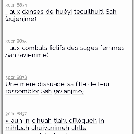
300r 8834
aux
danses
de
huêyi
tecuilhuitl
Sah
(aujenjme)
300r 8835
aux
combats
fictifs
des
sages
femmes
Sah
(avienime)
300r 8836
Une
mère
dissuade
sa
fille
de
leur
ressembler
Sah
(avianjme)
300r 8837
« auh
in
cihuah
tlahuelîlôqueh
in
mihtoah
âhuiyanimeh
ahtle