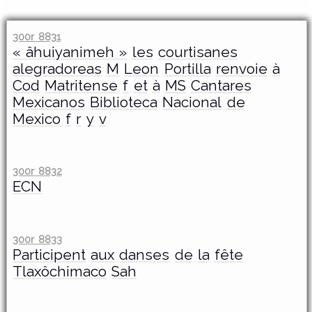
300r 8831
« âhuiyanimeh »
les
courtisanes
alegradoreas
M
Leon
Portilla
renvoie
à
Cod
Matritense
f
et
à
MS
Cantares
Mexicanos
Biblioteca
Nacional
de
Mexico
f
r
y
v
300r 8832
ECN
300r 8833
Participent
aux
danses
de
la
fête
Tlaxôchimaco
Sah