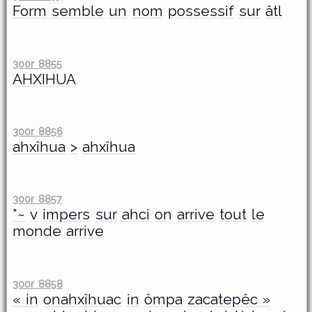
Form
semble
un
nom
possessif
sur
âtl
300r 8855
AHXIHUA
300r 8856
ahxîhua
>
ahxîhua
300r 8857
*~
v
impers
sur
ahci
on
arrive
tout
le
monde
arrive
300r 8858
« in
onahxîhuac
in
ômpa
zacatepêc »