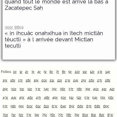
quand
tout
le
monde
est
arrivé
là
bas
à
Zacatepec
Sah
300r 8859
« in
ihcuâc
onahxîhua
in
îtech
mictlân
têuctli »
à
l
arrivée
devant
Mictlan
tecutli
Folios:
0r
1r
2r
3r
4r
5r
6r
7r
8r
9r
10r
11r
12r
13r
14r
15r
16r
17r
18r
19r
20r
21r
22r
23r
24r
25r
26r
27r
28r
29r
30r
31r
32r
33r
34r
35r
36r
37r
38r
39r
40r
41r
42r
43r
44r
45r
46r
47r
48r
49r
50r
51r
52r
53r
54r
55r
56r
57r
58r
59r
60r
61r
62r
63r
64r
65r
66r
67r
68r
69r
70r
71r
72r
73r
74r
75r
76r
77r
78r
79r
80r
81r
82r
83r