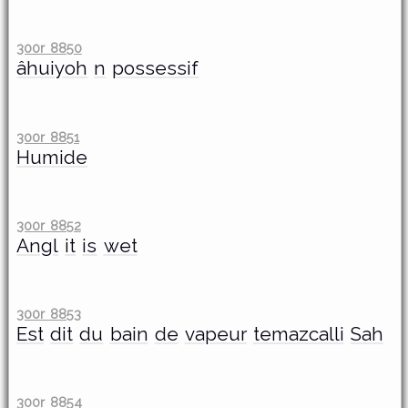
300r 8850
âhuiyoh
n
possessif
300r 8851
Humide
300r 8852
Angl
it
is
wet
300r 8853
Est
dit
du
bain
de
vapeur
temazcalli
Sah
300r 8854