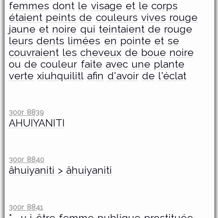
femmes
dont
le
visage
et
le
corps
étaient
peints
de
couleurs
vives
rouge
jaune
et
noire
qui
teintaient
de
rouge
leurs
dents
limées
en
pointe
et
se
couvraient
les
cheveux
de
boue
noire
ou
de
couleur
faite
avec
une
plante
verte
xiuhquilitl
afin
d'avoir
de
l'éclat
300r 8839
AHUIYANITI
300r 8840
âhuiyaniti
>
âhuiyaniti
300r 8841
*~
v
i
être
femme
publique
prostituée