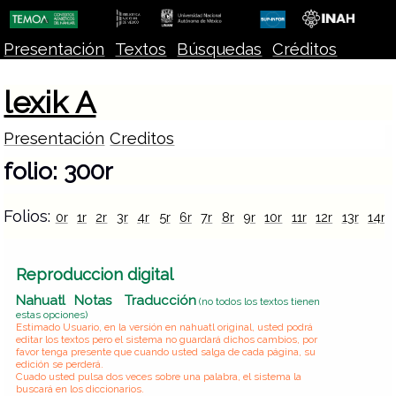
Presentación
Textos
Búsquedas
Créditos
lexik A
Presentación
Creditos
folio: 300r
Folios:
0r
1r
2r
3r
4r
5r
6r
7r
8r
9r
10r
11r
12r
13r
14r
Reproduccion digital
Nahuatl
Notas
Traducción
(no todos los textos tienen
estas opciones)
Estimado Usuario, en la versión en nahuatl original, usted podrá
editar los textos pero el sistema no guardará dichos cambios, por
favor tenga presente que cuando usted salga de cada página, su
edición se perderá.
Cuado usted pulsa dos veces sobre una palabra, el sistema la
buscará en los diccionarios.