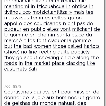
înnemamachiliz
huel
mîxmana
inic
mantinemi
in
tziccuahcua
in
ohtlica
in
tiyânquizco
motzictlahtlâza »
mais
les
mauvaises
femmes
celles
qu
on
appelle
des
courtisanes
n
ont
pas
de
pudeur
en
public
elles
vont
mâchant
de
la
gomme
en
chemin
sur
la
place
du
marché
elles
font
claquer
la
gomme
but
the
bad
women
those
called
harlots
(show)
no
fine
feeling
quite
publicly
they
go
about
chewing
chicle
along
the
roads
in
the
market
place
clacking
like
castanets
Sah
300r 8838
Courtisanes
qui
avaient
pour
mission
de
donner
de
la
joie
aux
hommes
un
genre
de
geishas
du
monde
nahuatl
des