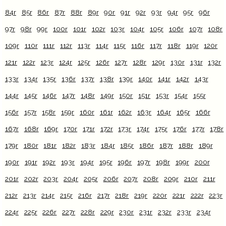
84r
85r
86r
87r
88r
89r
90r
91r
92r
93r
94r
95r
96r
97r
98r
99r
100r
101r
102r
103r
104r
105r
106r
107r
108r
109r
110r
111r
112r
113r
114r
115r
116r
117r
118r
119r
120r
121r
122r
123r
124r
125r
126r
127r
128r
129r
130r
131r
132r
133r
134r
135r
136r
137r
138r
139r
140r
141r
142r
143r
144r
145r
146r
147r
148r
149r
150r
151r
153r
154r
155r
156r
157r
158r
159r
160r
161r
162r
163r
164r
165r
166r
167r
168r
169r
170r
171r
172r
173r
174r
175r
176r
177r
178r
179r
180r
181r
182r
183r
184r
185r
186r
187r
188r
189r
190r
191r
192r
193r
194r
195r
196r
197r
198r
199r
200r
201r
202r
203r
204r
205r
206r
207r
208r
209r
210r
211r
212r
213r
214r
215r
216r
217r
218r
219r
220r
221r
222r
223r
224r
225r
226r
227r
228r
229r
230r
231r
232r
233r
234r