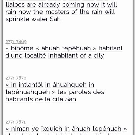
tlalocs
are
already
coming
now
it
will
rain
now
the
masters
of
the
rain
will
sprinkle
water
Sah
277r 7869
~
binôme
« âhuah
tepêhuah »
habitant
d'une
localité
inhabitant
of
a
city
277r 7870
« in
întlahtôl
in
âhuahqueh
in
tepêhuahqueh
»
les
paroles
des
habitants
de
la
cité
Sah
277r 7871
« niman
ye
îxquich
in
âhuah
tepêhuah
»