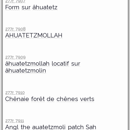
277r 7907
Form
sur
âhuatetz
277r 7908
AHUATETZMOLLAH
277r 7909
âhuatetzmollah
locatif
sur
âhuatetzmolin
277r 7910
Chênaie
forêt
de
chênes
verts
277r 7911
Angl
the
auatetzmoli
patch
Sah