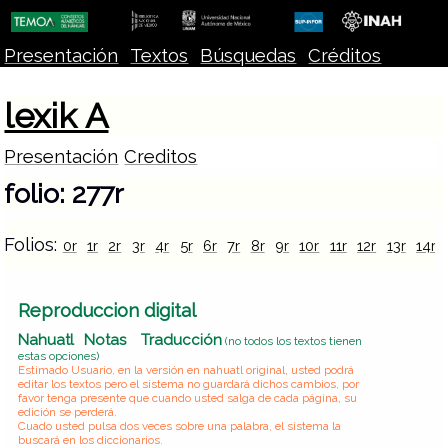
Presentación
Textos
Búsquedas
Créditos
lexik A
Presentación
Creditos
folio: 277r
Folios:
0r
1r
2r
3r
4r
5r
6r
7r
8r
9r
10r
11r
12r
13r
14r
Reproduccion digital
Nahuatl
Notas
Traducción
(no todos los textos tienen
estas opciones)
Estimado Usuario, en la versión en nahuatl original, usted podrá
editar los textos pero el sistema no guardará dichos cambios, por
favor tenga presente que cuando usted salga de cada página, su
edición se perderá.
Cuado usted pulsa dos veces sobre una palabra, el sistema la
buscará en los diccionarios.