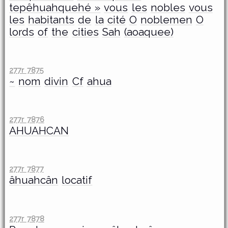
tepêhuahquehé »
vous
les
nobles
vous
les
habitants
de
la
cité
O
noblemen
O
lords
of
the
cities
Sah
(aoaquee)
277r 7875
~
nom
divin
Cf
ahua
277r 7876
AHUAHCAN
277r 7877
âhuahcân
locatif
277r 7878