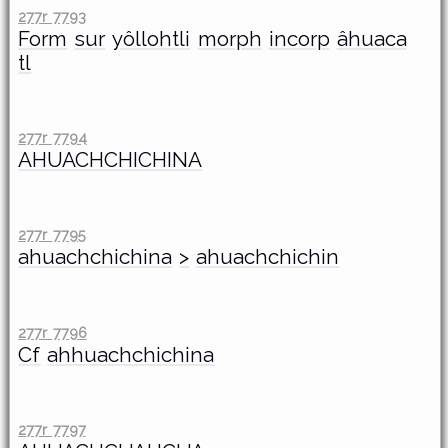
277r 7793
Form
sur
yôllohtli
morph
incorp
âhuaca
tl
277r 7794
AHUACHCHICHINA
277r 7795
ahuachchichina
>
ahuachchichin
277r 7796
Cf
ahhuachchichina
277r 7797