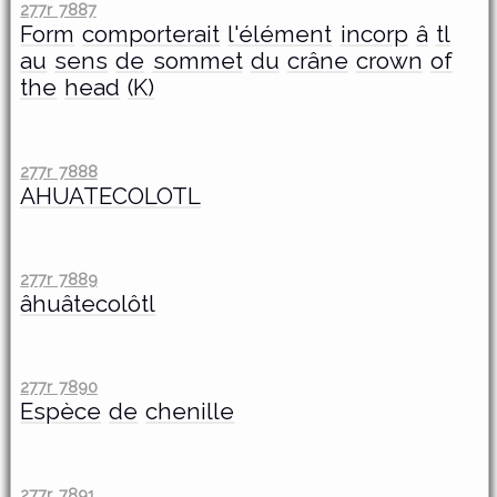
277r 7887
Form
comporterait
l'élément
incorp
â
tl
au
sens
de
sommet
du
crâne
crown
of
the
head
(K)
277r 7888
AHUATECOLOTL
277r 7889
âhuâtecolôtl
277r 7890
Espèce
de
chenille
277r 7891