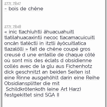
277r 7847
~
bois
de
chêne
277r 7848
« inic
tlachîuhtli
âhuacuahuitl
tlatilahuacaxintli
necoc
tlacamacuicuitl
oncân
tlatêctli
in
itztli
âyôcuitlatica
tlazalôlli »
fait
de
chêne
coupé
gros
creusé
d
une
entaille
de
chaque
côté
où
sont
mis
des
éclats
d
obsidienne
collés
avec
de
la
glu
aus
Fichenhotz
dick
geschnitzt
an
beiden
Seiten
ist
eine
Rinne
ausgehöhlt
darin
eine
Reihe
Obsidiansplitter
die
mit
Schildkrötenkoth
(eine
Art
Harz)
festgekittet
sind
SGA
II