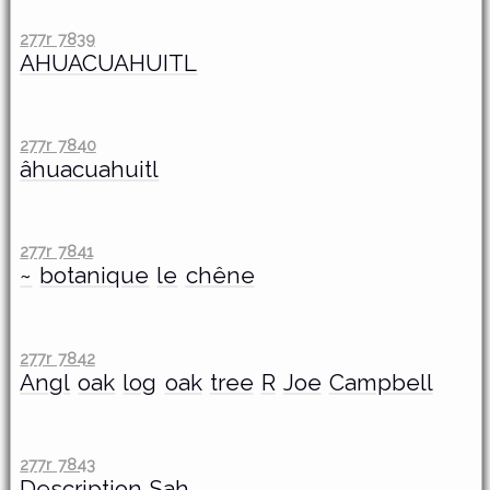
277r 7839
AHUACUAHUITL
277r 7840
âhuacuahuitl
277r 7841
~
botanique
le
chêne
277r 7842
Angl
oak
log
oak
tree
R
Joe
Campbell
277r 7843
Description
Sah