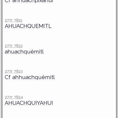
Cf
ahhuachpixahui
277r 7821
AHUACHQUEMITL
277r 7822
ahuachquêmitl
277r 7823
Cf
ahhuachquêmitl
277r 7824
AHUACHQUIYAHUI