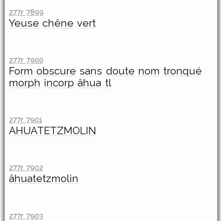
277r 7899
Yeuse
chêne
vert
277r 7900
Form
obscure
sans
doute
nom
tronqué
morph
incorp
âhua
tl
277r 7901
AHUATETZMOLIN
277r 7902
âhuatetzmolin
277r 7903