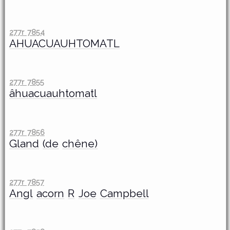
277r 7854
AHUACUAUHTOMATL
277r 7855
âhuacuauhtomatl
277r 7856
Gland
(de
chêne)
277r 7857
Angl
acorn
R
Joe
Campbell