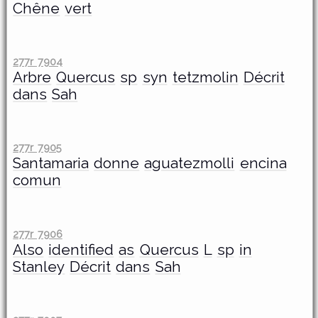
Chêne
vert
277r 7904
Arbre
Quercus
sp
syn
tetzmolin
Décrit
dans
Sah
277r 7905
Santamaria
donne
aguatezmolli
encina
comun
277r 7906
Also
identified
as
Quercus
L
sp
in
Stanley
Décrit
dans
Sah