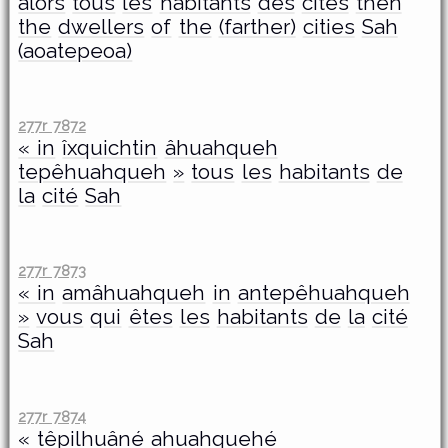
alors
tous
les
habitants
des
cités
then
the
dwellers
of
the
(farther)
cities
Sah
(aoatepeoa)
277r 7872
« in
îxquichtin
âhuahqueh
tepêhuahqueh
»
tous
les
habitants
de
la
cité
Sah
277r 7873
« in
amâhuahqueh
in
antepêhuahqueh
»
vous
qui
êtes
les
habitants
de
la
cité
Sah
277r 7874
« têpilhuâné
ahuahquehé