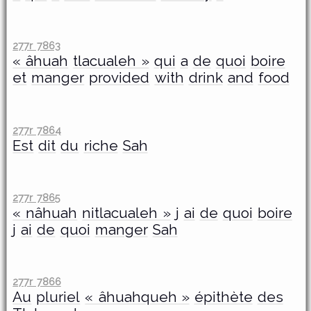
277r 7863
« âhuah
tlacualeh »
qui
a
de
quoi
boire
et
manger
provided
with
drink
and
food
277r 7864
Est
dit
du
riche
Sah
277r 7865
« nâhuah
nitlacualeh »
j
ai
de
quoi
boire
j
ai
de
quoi
manger
Sah
277r 7866
Au
pluriel
« âhuahqueh »
épithète
des