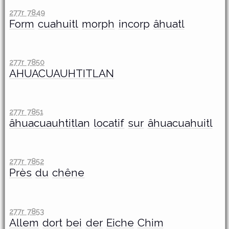
277r 7849
Form
cuahuitl
morph
incorp
âhuatl
277r 7850
AHUACUAUHTITLAN
277r 7851
âhuacuauhtitlan
locatif
sur
âhuacuahuitl
277r 7852
Près
du
chêne
277r 7853
Allem
dort
bei
der
Eiche
Chim