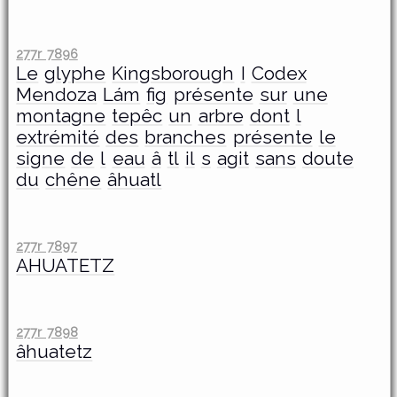
277r 7896
Le
glyphe
Kingsborough
I
Codex
Mendoza
Lám
fig
présente
sur
une
montagne
tepêc
un
arbre
dont
l
extrémité
des
branches
présente
le
signe
de
l
eau
â
tl
il
s
agit
sans
doute
du
chêne
âhuatl
277r 7897
AHUATETZ
277r 7898
âhuatetz