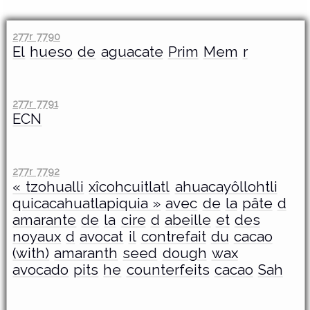
277r 7790
El
hueso
de
aguacate
Prim
Mem
r
277r 7791
ECN
277r 7792
« tzohualli
xîcohcuitlatl
ahuacayôllohtli
quicacahuatlapiquia »
avec
de
la
pâte
d
amarante
de
la
cire
d
abeille
et
des
noyaux
d
avocat
il
contrefait
du
cacao
(with)
amaranth
seed
dough
wax
avocado
pits
he
counterfeits
cacao
Sah