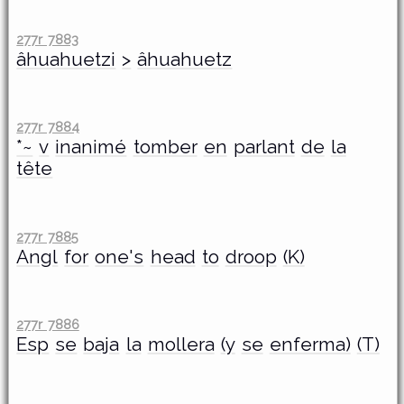
277r 7883
âhuahuetzi
>
âhuahuetz
277r 7884
*~
v
inanimé
tomber
en
parlant
de
la
tête
277r 7885
Angl
for
one's
head
to
droop
(K)
277r 7886
Esp
se
baja
la
mollera
(y
se
enferma)
(T)