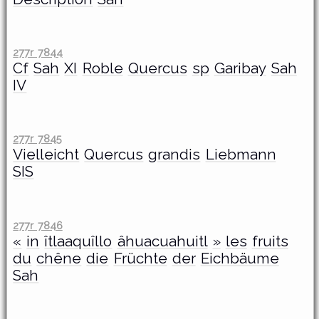
277r 7844
Cf
Sah
XI
Roble
Quercus
sp
Garibay
Sah
IV
277r 7845
Vielleicht
Quercus
grandis
Liebmann
SIS
277r 7846
«
in
îtlaaquîllo
âhuacuahuitl
»
les
fruits
du
chêne
die
Früchte
der
Eichbäume
Sah