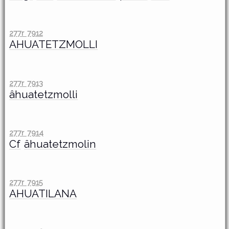
277r 7912
AHUATETZMOLLI
277r 7913
âhuatetzmolli
277r 7914
Cf
âhuatetzmolin
277r 7915
AHUATILANA