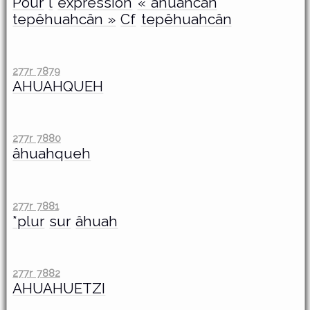
Pour
l
expression
« âhuahcân
tepêhuahcân »
Cf
tepêhuahcân
277r 7879
AHUAHQUEH
277r 7880
âhuahqueh
277r 7881
*plur
sur
âhuah
277r 7882
AHUAHUETZI