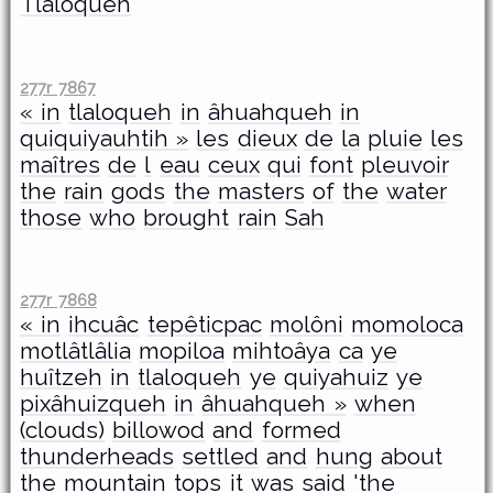
Tlaloqueh
277r 7867
« in
tlaloqueh
in
âhuahqueh
in
quiquiyauhtih »
les
dieux
de
la
pluie
les
maîtres
de
l
eau
ceux
qui
font
pleuvoir
the
rain
gods
the
masters
of
the
water
those
who
brought
rain
Sah
277r 7868
« in
ihcuâc
tepêticpac
molôni
momoloca
motlâtlâlia
mopiloa
mihtoâya
ca
ye
huîtzeh
in
tlaloqueh
ye
quiyahuiz
ye
pixâhuizqueh
in
âhuahqueh »
when
(clouds)
billowod
and
formed
thunderheads
settled
and
hung
about
the
mountain
tops
it
was
said
'the