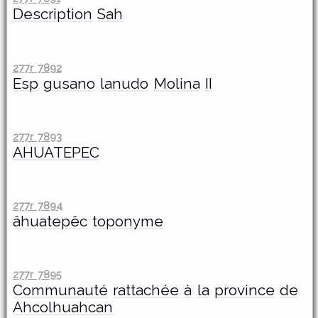
Description
Sah
277r 7892
Esp
gusano
lanudo
Molina
II
277r 7893
AHUATEPEC
277r 7894
âhuatepêc
toponyme
277r 7895
Communauté
rattachée
à
la
province
de
Ahcolhuahcan