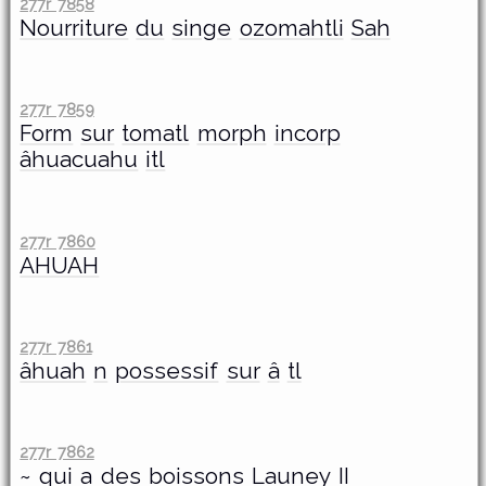
277r 7858
Nourriture
du
singe
ozomahtli
Sah
277r 7859
Form
sur
tomatl
morph
incorp
âhuacuahu
itl
277r 7860
AHUAH
277r 7861
âhuah
n
possessif
sur
â
tl
277r 7862
~
qui
a
des
boissons
Launey
II