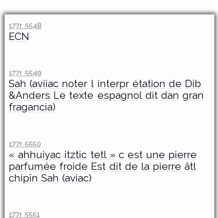
177r 5548
ECN
177r 5549
Sah
(aviiac
noter
l
interpr étation
de
Dib
&Anders
Le
texte
espagnol
dit
dan
gran
fragancia)
177r 5550
« ahhuiyac
itztic
tetl »
c
est
une
pierre
parfumée
froide
Est
dit
de
la
pierre
âtl
chipîn
Sah
(aviac)
177r 5551