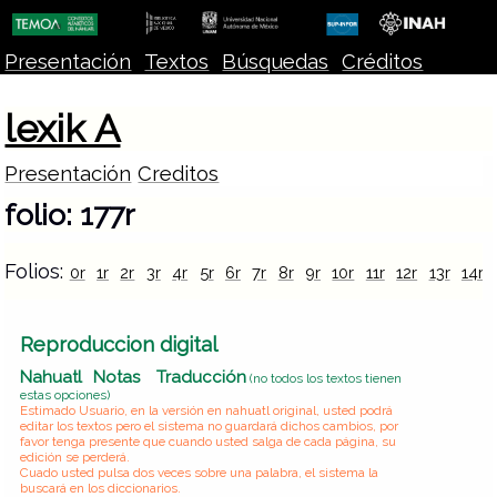
Presentación
Textos
Búsquedas
Créditos
lexik A
Presentación
Creditos
folio: 177r
Folios:
0r
1r
2r
3r
4r
5r
6r
7r
8r
9r
10r
11r
12r
13r
14r
Reproduccion digital
Nahuatl
Notas
Traducción
(no todos los textos tienen
estas opciones)
Estimado Usuario, en la versión en nahuatl original, usted podrá
editar los textos pero el sistema no guardará dichos cambios, por
favor tenga presente que cuando usted salga de cada página, su
edición se perderá.
Cuado usted pulsa dos veces sobre una palabra, el sistema la
buscará en los diccionarios.