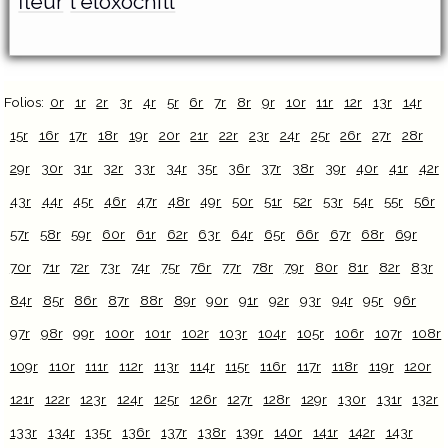
fleur
l'elôxôchitl
Folios:
0r
1r
2r
3r
4r
5r
6r
7r
8r
9r
10r
11r
12r
13r
14r
15r
16r
17r
18r
19r
20r
21r
22r
23r
24r
25r
26r
27r
28r
29r
30r
31r
32r
33r
34r
35r
36r
37r
38r
39r
40r
41r
42r
43r
44r
45r
46r
47r
48r
49r
50r
51r
52r
53r
54r
55r
56r
57r
58r
59r
60r
61r
62r
63r
64r
65r
66r
67r
68r
69r
70r
71r
72r
73r
74r
75r
76r
77r
78r
79r
80r
81r
82r
83r
84r
85r
86r
87r
88r
89r
90r
91r
92r
93r
94r
95r
96r
97r
98r
99r
100r
101r
102r
103r
104r
105r
106r
107r
108r
109r
110r
111r
112r
113r
114r
115r
116r
117r
118r
119r
120r
121r
122r
123r
124r
125r
126r
127r
128r
129r
130r
131r
132r
133r
134r
135r
136r
137r
138r
139r
140r
141r
142r
143r