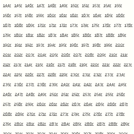
144r
145r
146r
147r
148r
149r
150r
151r
153r
154r
155r
156r
157r
158r
159r
160r
161r
162r
163r
164r
165r
166r
167r
168r
169r
170r
171r
172r
173r
174r
175r
176r
177r
178r
179r
180r
181r
182r
183r
184r
185r
186r
187r
188r
189r
190r
191r
192r
193r
194r
195r
196r
197r
198r
199r
200r
201r
202r
203r
204r
205r
206r
207r
208r
209r
210r
211r
212r
213r
214r
215r
216r
217r
218r
219r
220r
221r
222r
223r
224r
225r
226r
227r
228r
229r
230r
231r
232r
233r
234r
235r
236r
237r
238r
239r
240r
241r
242r
243r
244r
245r
246r
247r
248r
249r
250r
251r
252r
253r
254r
255r
256r
257r
258r
259r
260r
261r
262r
263r
264r
265r
266r
267r
268r
269r
270r
271r
272r
273r
274r
275r
276r
277r
278r
279r
280r
281r
282r
283r
284r
285r
286r
287r
288r
289r
290r
291r
292r
293r
294r
295r
296r
297r
298r
299r
300r