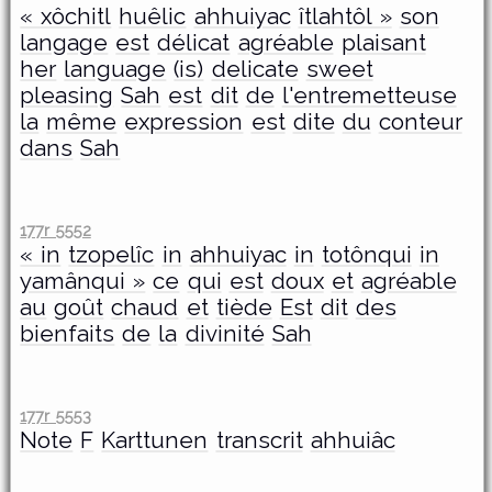
« xôchitl
huêlic
ahhuiyac
îtlahtôl »
son
langage
est
délicat
agréable
plaisant
her
language
(is)
delicate
sweet
pleasing
Sah
est
dit
de
l'entremetteuse
la
même
expression
est
dite
du
conteur
dans
Sah
177r 5552
« in
tzopelîc
in
ahhuiyac
in
totônqui
in
yamânqui »
ce
qui
est
doux
et
agréable
au
goût
chaud
et
tiède
Est
dit
des
bienfaits
de
la
divinité
Sah
177r 5553
Note
F
Karttunen
transcrit
ahhuiâc