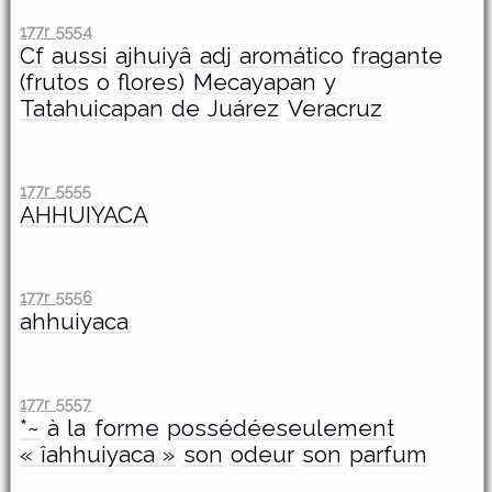
177r 5554
Cf
aussi
ajhuiyâ
adj
aromático
fragante
(frutos
o
flores)
Mecayapan
y
Tatahuicapan
de
Juárez
Veracruz
177r 5555
AHHUIYACA
177r 5556
ahhuiyaca
177r 5557
*~
à
la
forme
possédéeseulement
« îahhuiyaca »
son
odeur
son
parfum