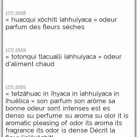
177r 5558
« huacqui
xôchitl
îahhuiyaca »
odeur
parfum
des
fleurs
sèches
177r 5559
« totonqui
tlacualli
îahhuiyaca »
odeur
d'aliment
chaud
177r 5560
« tetzâhuac
in
îhyaca
in
îahhuiyaca
in
îhuêlica »
son
parfum
son
arôme
sa
bonne
odeur
sont
intenses
est
es
denso
su
perfume
su
aroma
su
olor
it
is
aromatic
pleasing
of
odor
its
aroma
its
fragrance
its
odor
is
dense
Décrit
la