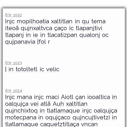
63r 1022
Injc
mopilhoatia
xaltitlan
in
qu
tema
iteoã
qujnxaltvca
çaço
ic
tlapanjtivi
tlapanj
in
ie
in
tlacatizpan
qualonj
oc
qujpanavia
[fol
r
63r 1023
]
in
totoltetl
ic
velic
63r 1024
Injc
mana
injc
maci
Aiotl
çan
iooaltica
in
oalqujça
vei
atlã
Auh
xaltitlan
qujnchixtoq
in
tlatlamaque
injc
oalqujça
motecpana
in
oqujçaco
qujncujtivetzi
in
tlatlamaque
caquetztitlaça
vncan