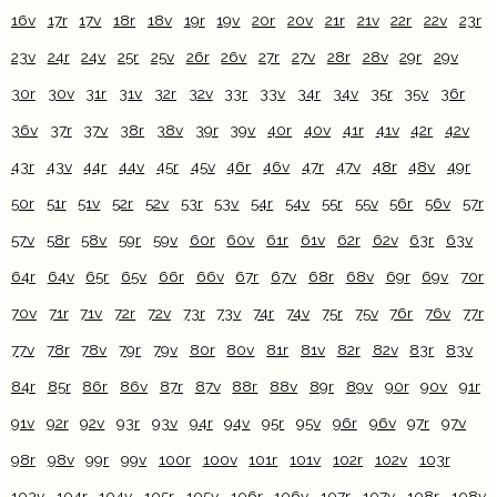
16v
17r
17v
18r
18v
19r
19v
20r
20v
21r
21v
22r
22v
23r
23v
24r
24v
25r
25v
26r
26v
27r
27v
28r
28v
29r
29v
30r
30v
31r
31v
32r
32v
33r
33v
34r
34v
35r
35v
36r
36v
37r
37v
38r
38v
39r
39v
40r
40v
41r
41v
42r
42v
43r
43v
44r
44v
45r
45v
46r
46v
47r
47v
48r
48v
49r
50r
51r
51v
52r
52v
53r
53v
54r
54v
55r
55v
56r
56v
57r
57v
58r
58v
59r
59v
60r
60v
61r
61v
62r
62v
63r
63v
64r
64v
65r
65v
66r
66v
67r
67v
68r
68v
69r
69v
70r
70v
71r
71v
72r
72v
73r
73v
74r
74v
75r
75v
76r
76v
77r
77v
78r
78v
79r
79v
80r
80v
81r
81v
82r
82v
83r
83v
84r
85r
86r
86v
87r
87v
88r
88v
89r
89v
90r
90v
91r
91v
92r
92v
93r
93v
94r
94v
95r
95v
96r
96v
97r
97v
98r
98v
99r
99v
100r
100v
101r
101v
102r
102v
103r
103v
104r
104v
105r
105v
106r
106v
107r
107v
108r
108v