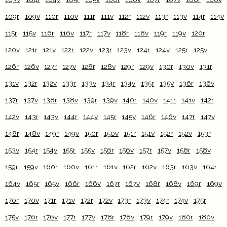
109r
109v
110r
110v
111r
111v
112r
112v
113r
113v
114r
114v
115r
115v
116r
116v
117r
117v
118r
118v
119r
119v
120r
120v
121r
121v
122r
122v
123r
123v
124r
124v
125r
125v
126r
126v
127r
127v
128r
128v
129r
129v
130r
130v
131r
131v
132r
132v
133r
133v
134r
134v
135r
135v
136r
136v
137r
137v
138r
138v
139r
139v
140r
140v
141r
141v
142r
142v
143r
143v
144r
144v
145r
145v
146r
146v
147r
147v
148r
148v
149r
149v
150r
150v
151r
151v
152r
152v
153r
153v
154r
154v
155r
155v
156r
156v
157r
157v
158r
158v
159r
159v
160r
160v
161r
161v
162r
162v
163r
163v
164r
164v
165r
165v
166r
166v
167r
167v
168r
168v
169r
169v
170r
170v
171r
171v
172r
172v
173r
173v
174r
174v
175r
175v
176r
176v
177r
177v
178r
178v
179r
179v
180r
180v