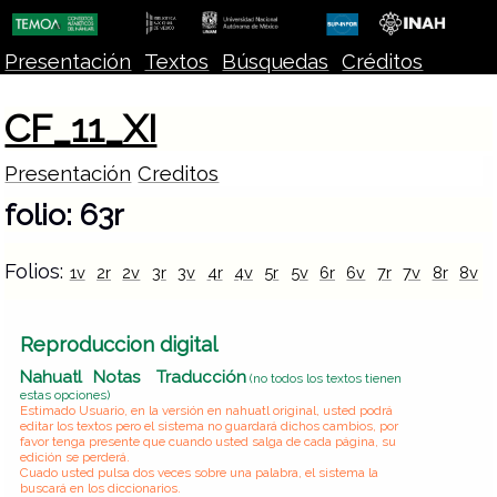
Presentación
Textos
Búsquedas
Créditos
CF_11_XI
Presentación
Creditos
folio: 63r
Folios:
1v
2r
2v
3r
3v
4r
4v
5r
5v
6r
6v
7r
7v
8r
8v
Reproduccion digital
Nahuatl
Notas
Traducción
(no todos los textos tienen
estas opciones)
Estimado Usuario, en la versión en nahuatl original, usted podrá
editar los textos pero el sistema no guardará dichos cambios, por
favor tenga presente que cuando usted salga de cada página, su
edición se perderá.
Cuado usted pulsa dos veces sobre una palabra, el sistema la
buscará en los diccionarios.