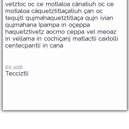
vetztoc
oc
ce
motlaloa
cânatiuh
oc
ce
motlaloa
câquetztitlaçatiuh
çan
oc
tequjtl
qujmahaquetztitlaça
qujn
ivian
qujmahana
Ipampa
in
oçeppa
haquetztivetz
aocmo
ceppa
vel
meoaz
in
vellama
in
cochiçanj
matlactli
caxtolli
centecpantli
in
cana
63r 1026
Tecciztli