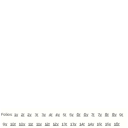
Folios:
1v
2r
2v
3r
3v
4r
4v
5r
5v
6r
6v
7r
7v
8r
8v
9r
9v
10r
10v
11r
11v
12r
12v
13r
13v
14r
14v
15r
15v
16r