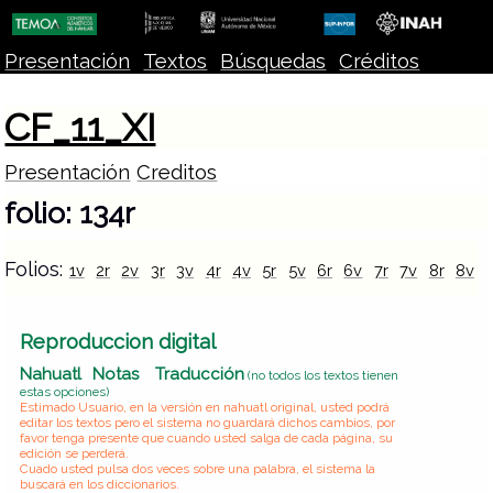
Presentación
Textos
Búsquedas
Créditos
CF_11_XI
Presentación
Creditos
folio: 134r
Folios:
1v
2r
2v
3r
3v
4r
4v
5r
5v
6r
6v
7r
7v
8r
8v
Reproduccion digital
Nahuatl
Notas
Traducción
(no todos los textos tienen
estas opciones)
Estimado Usuario, en la versión en nahuatl original, usted podrá
editar los textos pero el sistema no guardará dichos cambios, por
favor tenga presente que cuando usted salga de cada página, su
edición se perderá.
Cuado usted pulsa dos veces sobre una palabra, el sistema la
buscará en los diccionarios.