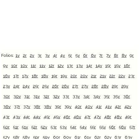
Folios:
1v
2r
2v
3r
3v
4r
4v
5r
5v
6r
6v
7r
7v
8r
8v
9r
9v
10r
10v
11r
11v
12r
12v
13r
13v
14r
14v
15r
15v
16r
16v
17r
17v
18r
18v
19r
19v
20r
20v
21r
21v
22r
22v
23r
23v
24r
24v
25r
25v
26r
26v
27r
27v
28r
28v
29r
29v
30r
30v
31r
31v
32r
32v
33r
33v
34r
34v
35r
35v
36r
36v
37r
37v
38r
38v
39r
39v
40r
40v
41r
41v
42r
42v
43r
43v
44r
44v
45r
45v
46r
46v
47r
47v
48r
48v
49r
50r
51r
51v
52r
52v
53r
53v
54r
54v
55r
55v
56r
56v
57r
57v
58r
58v
59r
59v
60r
60v
61r
61v
62r
62v
63r
63v