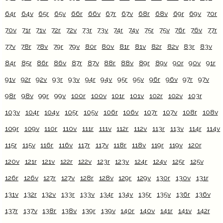
64r
64v
65r
65v
66r
66v
67r
67v
68r
68v
69r
69v
70r
70v
71r
71v
72r
72v
73r
73v
74r
74v
75r
75v
76r
76v
77r
77v
78r
78v
79r
79v
80r
80v
81r
81v
82r
82v
83r
83v
84r
85r
86r
86v
87r
87v
88r
88v
89r
89v
90r
90v
91r
91v
92r
92v
93r
93v
94r
94v
95r
95v
96r
96v
97r
97v
98r
98v
99r
99v
100r
100v
101r
101v
102r
102v
103r
103v
104r
104v
105r
105v
106r
106v
107r
107v
108r
108v
109r
109v
110r
110v
111r
111v
112r
112v
113r
113v
114r
114v
115r
115v
116r
116v
117r
117v
118r
118v
119r
119v
120r
120v
121r
121v
122r
122v
123r
123v
124r
124v
125r
125v
126r
126v
127r
127v
128r
128v
129r
129v
130r
130v
131r
131v
132r
132v
133r
133v
134r
134v
135r
135v
136r
136v
137r
137v
138r
138v
139r
139v
140r
140v
141r
141v
142r