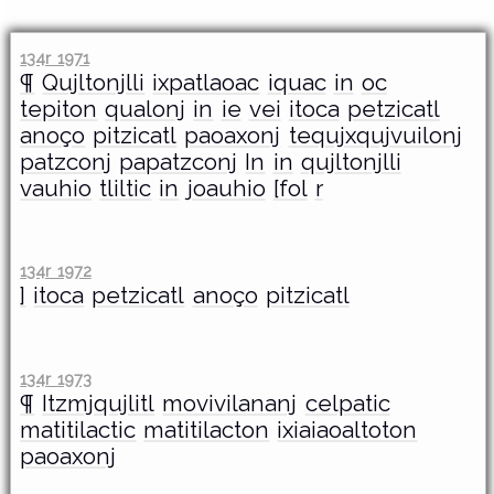
134r 1971
¶
Qujltonjlli
ixpatlaoac
iquac
in
oc
tepiton
qualonj
in
ie
vei
itoca
petzicatl
anoço
pitzicatl
paoaxonj
tequjxqujvuilonj
patzconj
papatzconj
In
in
qujltonjlli
vauhio
tliltic
in
joauhio
[fol
r
134r 1972
]
itoca
petzicatl
anoço
pitzicatl
134r 1973
¶
Itzmjqujlitl
movivilananj
celpatic
matitilactic
matitilacton
ixiaiaoaltoton
paoaxonj