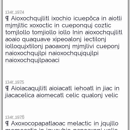
134r 1974
¶
Aioxochqujlitl
ixochio
icuepõca
in
aiotli
mjmjltic
xoxoctic
in
cueponquj
coztic
tomjlollo
tomjiollo
iollo
Inin
aioxochqujlitl
aoaio
quaquave
xipeoalonj
iectilonj
iolloqujxtilonj
paoaxonj
mjmjlivi
cueponj
naioxochqujlpi
naioxochqujqujlpi
naioxochqujlpaoaci
134r 1975
¶
Aioiacaqujlitl
aioiacatl
iehoatl
in
jiac
in
jiacacelica
aiomecatl
celic
qualonj
velic
134r 1976
¶
Axoxocopapatlaoac
melactic
in
jqujllo