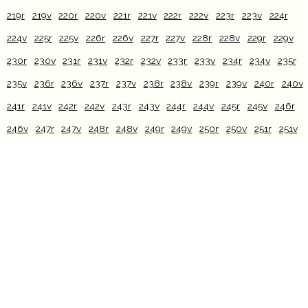
219r
219v
220r
220v
221r
221v
222r
222v
223r
223v
224r
224v
225r
225v
226r
226v
227r
227v
228r
228v
229r
229v
230r
230v
231r
231v
232r
232v
233r
233v
234r
234v
235r
235v
236r
236v
237r
237v
238r
238v
239r
239v
240r
240v
241r
241v
242r
242v
243r
243v
244r
244v
245r
245v
246r
246v
247r
247v
248r
248v
249r
249v
250r
250v
251r
251v
Contacto
¿Cómo citar este recurso web?
Temoa
[en línea]. Universidad Nacional Autónoma de México
[Ciudad Universitaria, México D.F.]: 2012 [ref del 08-08-2026].
Disponible en la Web <http://temoa.iib.unam.mx>
Importante:
Estimado usuario, queremos comentarle que este
sitio aún sigue en desarrollo por lo que si usted encuentra
algún aspecto que debamos corregir o podamos mejorar le
agradeceríamos mucho si nos lo hace saber, nosotros
pondremos mucha antención a todos sus comentarios.
Comentarios