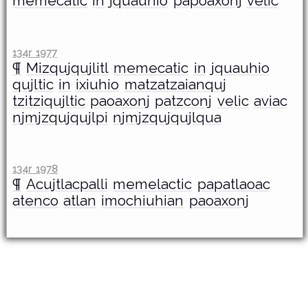
memecatic
in
jquauhio
papoaxonj
velic
134r 1977
¶
Mizqujqujlitl
memecatic
in
jquauhio
qujltic
in
ixiuhio
matzatzaianquj
tzitziqujltic
paoaxonj
patzconj
velic
aviac
njmjzqujqujlpi
njmjzqujqujlqua
134r 1978
¶
Acujtlacpalli
memelactic
papatlaoac
atenco
atlan
imochiuhian
paoaxonj