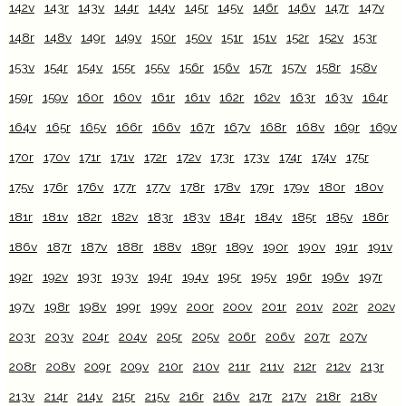
142v
143r
143v
144r
144v
145r
145v
146r
146v
147r
147v
148r
148v
149r
149v
150r
150v
151r
151v
152r
152v
153r
153v
154r
154v
155r
155v
156r
156v
157r
157v
158r
158v
159r
159v
160r
160v
161r
161v
162r
162v
163r
163v
164r
164v
165r
165v
166r
166v
167r
167v
168r
168v
169r
169v
170r
170v
171r
171v
172r
172v
173r
173v
174r
174v
175r
175v
176r
176v
177r
177v
178r
178v
179r
179v
180r
180v
181r
181v
182r
182v
183r
183v
184r
184v
185r
185v
186r
186v
187r
187v
188r
188v
189r
189v
190r
190v
191r
191v
192r
192v
193r
193v
194r
194v
195r
195v
196r
196v
197r
197v
198r
198v
199r
199v
200r
200v
201r
201v
202r
202v
203r
203v
204r
204v
205r
205v
206r
206v
207r
207v
208r
208v
209r
209v
210r
210v
211r
211v
212r
212v
213r
213v
214r
214v
215r
215v
216r
216v
217r
217v
218r
218v