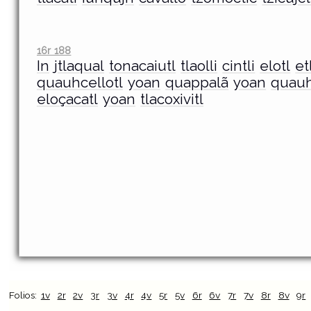
16r 188
In
jtlaqual
tonacaiutl
tlaolli
cintli
elotl
et
quauhcellotl
yoan
quappalã
yoan
quauh
eloçacatl
yoan
tlacoxivitl
Folios:
1v
2r
2v
3r
3v
4r
4v
5r
5v
6r
6v
7r
7v
8r
8v
9r