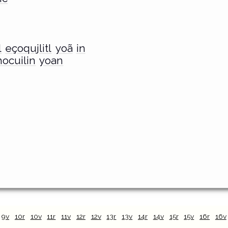
l
eçoqujlitl
yoã
in
ocuilin
yoan
9v
10r
10v
11r
11v
12r
12v
13r
13v
14r
14v
15r
15v
16r
16v