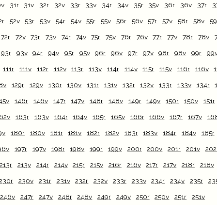
0v
31r
31v
32r
32v
33r
33v
34r
34v
35r
35v
36r
36v
37r
3
2r
52v
53r
53v
54r
54v
55r
55v
56r
56v
57r
57v
58r
58v
59
72r
72v
73r
73v
74r
74v
75r
75v
76r
76v
77r
77v
78r
78v
93r
93v
94r
94v
95r
95v
96r
96v
97r
97v
98r
98v
99r
99
111r
111v
112r
112v
113r
113v
114r
114v
115r
115v
116r
116v
1
8v
129r
129v
130r
130v
131r
131v
132r
132v
133r
133v
134r
45v
146r
146v
147r
147v
148r
148v
149r
149v
150r
150v
151r
62v
163r
163v
164r
164v
165r
165v
166r
166v
167r
167v
16
9v
180r
180v
181r
181v
182r
182v
183r
183v
184r
184v
185r
96v
197r
197v
198r
198v
199r
199v
200r
200v
201r
201v
202
213r
213v
214r
214v
215r
215v
216r
216v
217r
217v
218r
218v
230r
230v
231r
231v
232r
232v
233r
233v
234r
234v
235r
23
246v
247r
247v
248r
248v
249r
249v
250r
250v
251r
251v