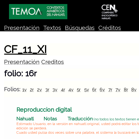
Presentación
Textos
Búsquedas
Créditos
CF_11_XI
Presentación
Creditos
folio: 16r
Folios:
1v
2r
2v
3r
3v
4r
4v
5r
5v
6r
6v
7r
7v
8r
8v
Reproduccion digital
Nahuatl
Notas
Traducción
(no todos los textos tienen 
Estimado Usuario, en la versión en nahuatl original, usted podrá editar lo
edición se perderá.
Cuado usted pulsa dos veces sobre una palabra, el sistema la buscará en lo