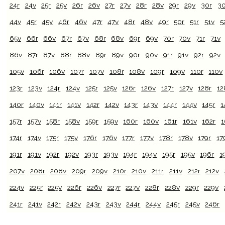
24r
24v
25r
25v
26r
26v
27r
27v
28r
28v
29r
29v
30r
3
44v
45r
45v
46r
46v
47r
47v
48r
48v
49r
50r
51r
51v
5
65v
66r
66v
67r
67v
68r
68v
69r
69v
70r
70v
71r
71v
86v
87r
87v
88r
88v
89r
89v
90r
90v
91r
91v
92r
92v
105v
106r
106v
107r
107v
108r
108v
109r
109v
110r
110v
123r
123v
124r
124v
125r
125v
126r
126v
127r
127v
128r
12
140r
140v
141r
141v
142r
142v
143r
143v
144r
144v
145r
1
157r
157v
158r
158v
159r
159v
160r
160v
161r
161v
162r
1
174r
174v
175r
175v
176r
176v
177r
177v
178r
178v
179r
17
191r
191v
192r
192v
193r
193v
194r
194v
195r
195v
196r
1
207v
208r
208v
209r
209v
210r
210v
211r
211v
212r
212v
224v
225r
225v
226r
226v
227r
227v
228r
228v
229r
229v
241r
241v
242r
242v
243r
243v
244r
244v
245r
245v
246r