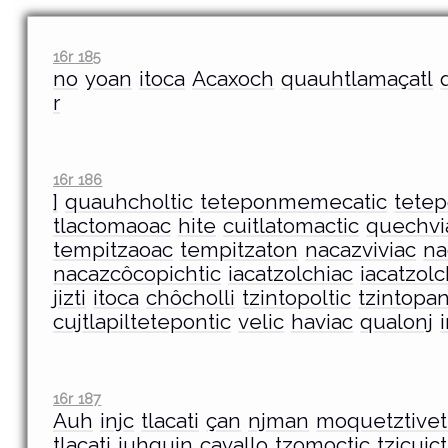
16r 185
no
yoan
itoca
Acaxoch
quauhtlamaçatl
r
16r 186
]
quauhcholtic
teteponmemecatic
tetep
tlactomaoac
hite
cuitlatomactic
quechvi
tempitzaoac
tempitzaton
nacazviviac
na
nacazcôcopichtic
iacatzolchiac
iacatzol
jizti
itoca
chôcholli
tzintopoltic
tzintopan
cujtlapiltetepontic
velic
haviac
qualonj
16r 187
Auh
injc
tlacati
çan
njman
moquetztivet
tlacati
iuhqujn
cavallo
tzomoctic
tzicujct