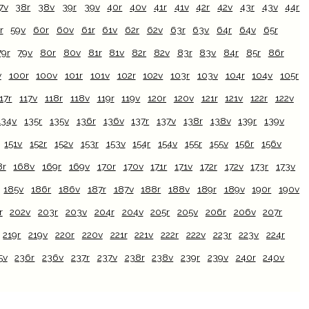
7v
38r
38v
39r
39v
40r
40v
41r
41v
42r
42v
43r
43v
44r
r
59v
60r
60v
61r
61v
62r
62v
63r
63v
64r
64v
65r
79r
79v
80r
80v
81r
81v
82r
82v
83r
83v
84r
85r
86r
v
100r
100v
101r
101v
102r
102v
103r
103v
104r
104v
105r
17r
117v
118r
118v
119r
119v
120r
120v
121r
121v
122r
122v
134v
135r
135v
136r
136v
137r
137v
138r
138v
139r
139v
151v
152r
152v
153r
153v
154r
154v
155r
155v
156r
156v
8r
168v
169r
169v
170r
170v
171r
171v
172r
172v
173r
173v
185v
186r
186v
187r
187v
188r
188v
189r
189v
190r
190v
r
202v
203r
203v
204r
204v
205r
205v
206r
206v
207r
219r
219v
220r
220v
221r
221v
222r
222v
223r
223v
224r
5v
236r
236v
237r
237v
238r
238v
239r
239v
240r
240v