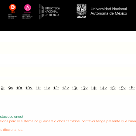
9r
9v
10r
10v
11r
11v
12r
12v
13r
13v
14r
14v
15r
15v
16r
estas opciones)
s textos pero el sistema no guardará dichos cambios, por favor tenga presente que cua
s diccionarios.