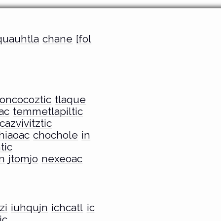
quauhtla
chane
[fol
oncocoztic
tlaque
ac
temmetlapiltic
cazvivitztic
chiaoac
chochole
in
tic
in
jtomjo
nexeoac
zi
iuhqujn
ichcatl
ic
ic