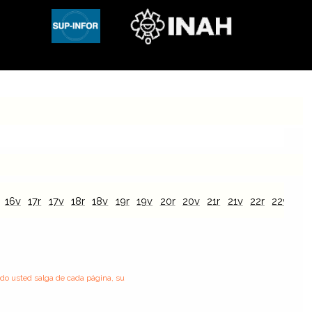
16v
17r
17v
18r
18v
19r
19v
20r
20v
21r
21v
22r
22v
23r
ndo usted salga de cada página, su