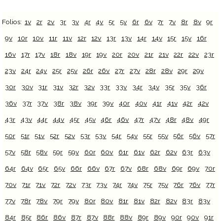
Folios:
1v
2r
2v
3r
3v
4r
4v
5r
5v
6r
6v
7r
7v
8r
8v
9r
9v
10r
10v
11r
11v
12r
12v
13r
13v
14r
14v
15r
15v
16r
16v
17r
17v
18r
18v
19r
19v
20r
20v
21r
21v
22r
22v
23r
23v
24r
24v
25r
25v
26r
26v
27r
27v
28r
28v
29r
29v
30r
30v
31r
31v
32r
32v
33r
33v
34r
34v
35r
35v
36r
36v
37r
37v
38r
38v
39r
39v
40r
40v
41r
41v
42r
42v
43r
43v
44r
44v
45r
45v
46r
46v
47r
47v
48r
48v
49r
50r
51r
51v
52r
52v
53r
53v
54r
54v
55r
55v
56r
56v
57r
57v
58r
58v
59r
59v
60r
60v
61r
61v
62r
62v
63r
63v
64r
64v
65r
65v
66r
66v
67r
67v
68r
68v
69r
69v
70r
70v
71r
71v
72r
72v
73r
73v
74r
74v
75r
75v
76r
76v
77r
77v
78r
78v
79r
79v
80r
80v
81r
81v
82r
82v
83r
83v
84r
85r
86r
86v
87r
87v
88r
88v
89r
89v
90r
90v
91r