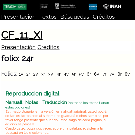
Presentación
Textos
Búsquedas
Créditos
CF_11_XI
Presentación
Creditos
folio: 24r
Folios:
1v
2r
2v
3r
3v
4r
4v
5r
5v
6r
6v
7r
7v
8r
8v
Reproduccion digital
Nahuatl
Notas
Traducción
(no todos los textos tienen
estas opciones)
Estimado Usuario, en la versión en nahuatl original, usted podrá
editar los textos pero el sistema no guardará dichos cambios, por
favor tenga presente que cuando usted salga de cada página, su
edición se perderá.
Cuado usted pulsa dos veces sobre una palabra, el sistema la
buscará en los diccionarios.