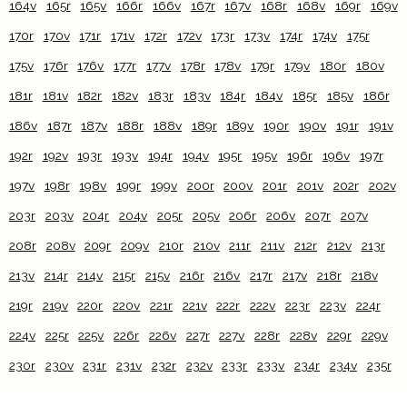
164v
165r
165v
166r
166v
167r
167v
168r
168v
169r
169v
170r
170v
171r
171v
172r
172v
173r
173v
174r
174v
175r
175v
176r
176v
177r
177v
178r
178v
179r
179v
180r
180v
181r
181v
182r
182v
183r
183v
184r
184v
185r
185v
186r
186v
187r
187v
188r
188v
189r
189v
190r
190v
191r
191v
192r
192v
193r
193v
194r
194v
195r
195v
196r
196v
197r
197v
198r
198v
199r
199v
200r
200v
201r
201v
202r
202v
203r
203v
204r
204v
205r
205v
206r
206v
207r
207v
208r
208v
209r
209v
210r
210v
211r
211v
212r
212v
213r
213v
214r
214v
215r
215v
216r
216v
217r
217v
218r
218v
219r
219v
220r
220v
221r
221v
222r
222v
223r
223v
224r
224v
225r
225v
226r
226v
227r
227v
228r
228v
229r
229v
230r
230v
231r
231v
232r
232v
233r
233v
234r
234v
235r
235v
236r
236v
237r
237v
238r
238v
239r
239v
240r
240v