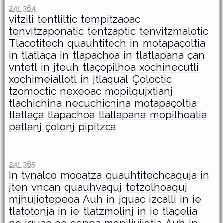
24r 364
vitzili
tentliltic
tempitzaoac
tenvitzaponatic
tentzaptic
tenvitzmalotic
Tlacotitech
quauhtitech
in
motapaçoltia
in
tlatlaça
in
tlapachoa
in
tlatlapana
çan
vntetl
in
jteuh
tlaçopilhoa
xochinecutli
xochimeiallotl
in
jtlaqual
Çoloctic
tzomoctic
nexeoac
mopilqujxtianj
tlachichina
necuchichina
motapaçoltia
tlatlaça
tlapachoa
tlatlapana
mopilhoatia
patlanj
çolonj
pipitzca
24r 365
In
tvnalco
mooatza
quauhtitechcaquja
in
jten
vncan
quauhvaquj
tetzolhoaquj
mjhujiotepeoa
Auh
in
jquac
izcalli
in
ie
tlatotonja
in
ie
tlatzmolinj
in
ie
tlaçelia