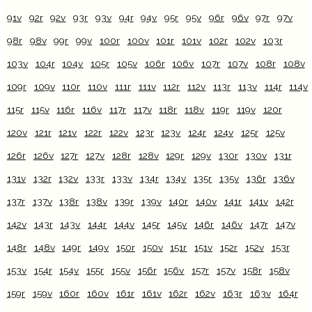
91v
92r
92v
93r
93v
94r
94v
95r
95v
96r
96v
97r
97v
98r
98v
99r
99v
100r
100v
101r
101v
102r
102v
103r
103v
104r
104v
105r
105v
106r
106v
107r
107v
108r
108v
109r
109v
110r
110v
111r
111v
112r
112v
113r
113v
114r
114v
115r
115v
116r
116v
117r
117v
118r
118v
119r
119v
120r
120v
121r
121v
122r
122v
123r
123v
124r
124v
125r
125v
126r
126v
127r
127v
128r
128v
129r
129v
130r
130v
131r
131v
132r
132v
133r
133v
134r
134v
135r
135v
136r
136v
137r
137v
138r
138v
139r
139v
140r
140v
141r
141v
142r
142v
143r
143v
144r
144v
145r
145v
146r
146v
147r
147v
148r
148v
149r
149v
150r
150v
151r
151v
152r
152v
153r
153v
154r
154v
155r
155v
156r
156v
157r
157v
158r
158v
159r
159v
160r
160v
161r
161v
162r
162v
163r
163v
164r