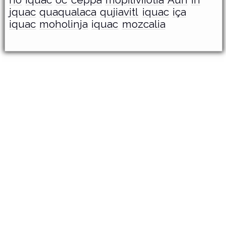
no
iquac
oc
ceppa
mopiliviiotia
Auh
in
jquac
quaqualaca
qujiavitl
iquac
iça
iquac
moholinja
iquac
mozcalia