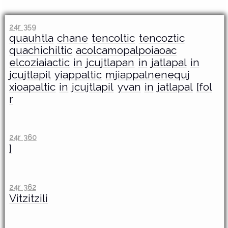
24r 359
quauhtla
chane
tencoltic
tencoztic
quachichiltic
acolcamopalpoiaoac
elcoziaiactic
in
jcujtlapan
in
jatlapal
in
jcujtlapil
yiappaltic
mjiappalnenequj
xioapaltic
in
jcujtlapil
yvan
in
jatlapal
[fol
r
24r 360
]
24r 362
Vitzitzili