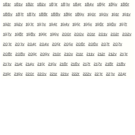
181r
181v
182r
182v
183r
183v
184r
184v
185r
185v
186r
186v
187r
187v
188r
188v
189r
189v
190r
190v
191r
191v
192r
192v
193r
193v
194r
194v
195r
195v
196r
196v
197r
197v
198r
198v
199r
199v
200r
200v
201r
201v
202r
202v
203r
203v
204r
204v
205r
205v
206r
206v
207r
207v
208r
208v
209r
209v
210r
210v
211r
211v
212r
212v
213r
213v
214r
214v
215r
215v
216r
216v
217r
217v
218r
218v
219r
219v
220r
220v
221r
221v
222r
222v
223r
223v
224r
224v
225r
225v
226r
226v
227r
227v
228r
228v
229r
229v
230r
230v
231r
231v
232r
232v
233r
233v
234r
234v
235r
235v
236r
236v
237r
237v
238r
238v
239r
239v
240r
240v
241r
241v
242r
242v
243r
243v
244r
244v
245r
245v
246r
246v
247r
247v
248r
248v
249r
249v
250r
250v
251r
251v