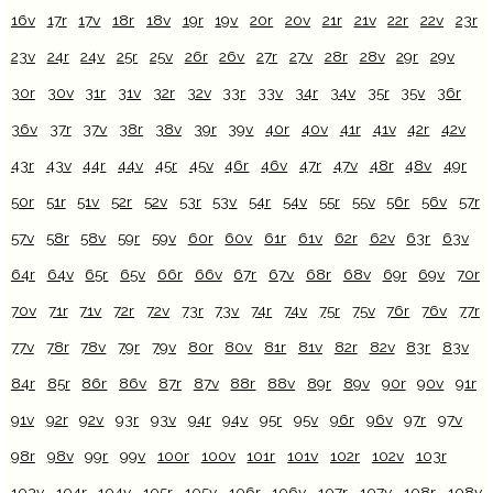
16v
17r
17v
18r
18v
19r
19v
20r
20v
21r
21v
22r
22v
23r
23v
24r
24v
25r
25v
26r
26v
27r
27v
28r
28v
29r
29v
30r
30v
31r
31v
32r
32v
33r
33v
34r
34v
35r
35v
36r
36v
37r
37v
38r
38v
39r
39v
40r
40v
41r
41v
42r
42v
43r
43v
44r
44v
45r
45v
46r
46v
47r
47v
48r
48v
49r
50r
51r
51v
52r
52v
53r
53v
54r
54v
55r
55v
56r
56v
57r
57v
58r
58v
59r
59v
60r
60v
61r
61v
62r
62v
63r
63v
64r
64v
65r
65v
66r
66v
67r
67v
68r
68v
69r
69v
70r
70v
71r
71v
72r
72v
73r
73v
74r
74v
75r
75v
76r
76v
77r
77v
78r
78v
79r
79v
80r
80v
81r
81v
82r
82v
83r
83v
84r
85r
86r
86v
87r
87v
88r
88v
89r
89v
90r
90v
91r
91v
92r
92v
93r
93v
94r
94v
95r
95v
96r
96v
97r
97v
98r
98v
99r
99v
100r
100v
101r
101v
102r
102v
103r
103v
104r
104v
105r
105v
106r
106v
107r
107v
108r
108v