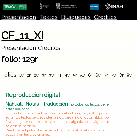
Presentación
Textos
Búsquedas
Créditos
CF_11_XI
Presentación
Creditos
folio: 129r
Folios:
1v
2r
2v
3r
3v
4r
4v
5r
5v
6r
6v
7r
7v
8r
8v
Reproduccion digital
Nahuatl
Notas
Traducción
(no todos los textos tienen
estas opciones)
Estimado Usuario, en la versión en nahuatl original, usted podrá
editar los textos pero el sistema no guardará dichos cambios, por
favor tenga presente que cuando usted salga de cada página, su
edición se perderá.
Cuado usted pulsa dos veces sobre una palabra, el sistema la
buscará en los diccionarios.