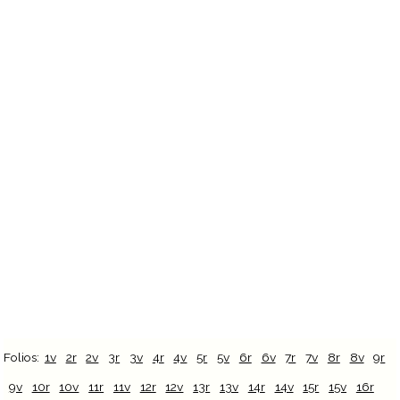
Folios:
1v
2r
2v
3r
3v
4r
4v
5r
5v
6r
6v
7r
7v
8r
8v
9r
9v
10r
10v
11r
11v
12r
12v
13r
13v
14r
14v
15r
15v
16r