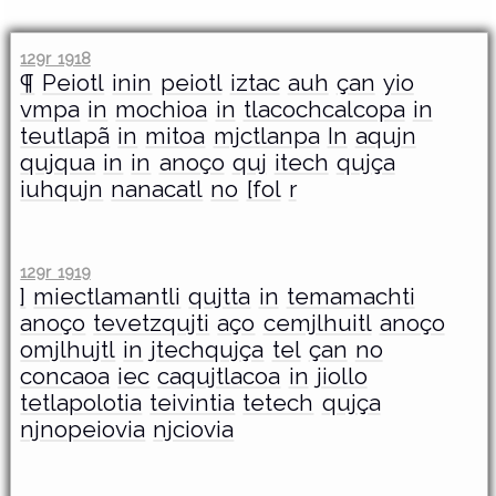
129r 1918
¶
Peiotl
inin
peiotl
iztac
auh
çan
yio
vmpa
in
mochioa
in
tlacochcalcopa
in
teutlapã
in
mitoa
mjctlanpa
In
aqujn
qujqua
in
in
anoço
quj
itech
qujça
iuhqujn
nanacatl
no
[fol
r
129r 1919
]
miectlamantli
qujtta
in
temamachti
anoço
tevetzqujti
aço
cemjlhuitl
anoço
omjlhujtl
in
jtechqujça
tel
çan
no
concaoa
iec
caqujtlacoa
in
jiollo
tetlapolotia
teivintia
tetech
qujça
njnopeiovia
njciovia