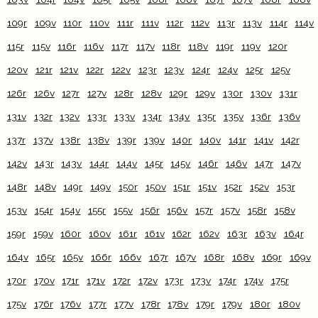
109r
109v
110r
110v
111r
111v
112r
112v
113r
113v
114r
114v
115r
115v
116r
116v
117r
117v
118r
118v
119r
119v
120r
120v
121r
121v
122r
122v
123r
123v
124r
124v
125r
125v
126r
126v
127r
127v
128r
128v
129r
129v
130r
130v
131r
131v
132r
132v
133r
133v
134r
134v
135r
135v
136r
136v
137r
137v
138r
138v
139r
139v
140r
140v
141r
141v
142r
142v
143r
143v
144r
144v
145r
145v
146r
146v
147r
147v
148r
148v
149r
149v
150r
150v
151r
151v
152r
152v
153r
153v
154r
154v
155r
155v
156r
156v
157r
157v
158r
158v
159r
159v
160r
160v
161r
161v
162r
162v
163r
163v
164r
164v
165r
165v
166r
166v
167r
167v
168r
168v
169r
169v
170r
170v
171r
171v
172r
172v
173r
173v
174r
174v
175r
175v
176r
176v
177r
177v
178r
178v
179r
179v
180r
180v