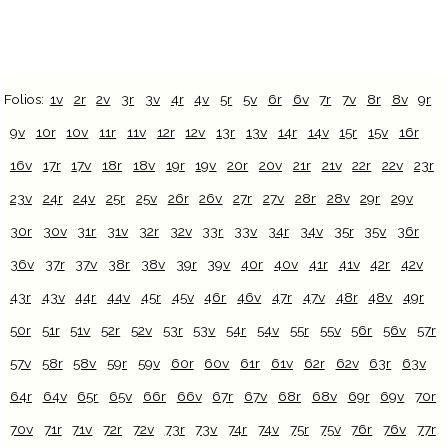
Folios:
1v
2r
2v
3r
3v
4r
4v
5r
5v
6r
6v
7r
7v
8r
8v
9r
9v
10r
10v
11r
11v
12r
12v
13r
13v
14r
14v
15r
15v
16r
16v
17r
17v
18r
18v
19r
19v
20r
20v
21r
21v
22r
22v
23r
23v
24r
24v
25r
25v
26r
26v
27r
27v
28r
28v
29r
29v
30r
30v
31r
31v
32r
32v
33r
33v
34r
34v
35r
35v
36r
36v
37r
37v
38r
38v
39r
39v
40r
40v
41r
41v
42r
42v
43r
43v
44r
44v
45r
45v
46r
46v
47r
47v
48r
48v
49r
50r
51r
51v
52r
52v
53r
53v
54r
54v
55r
55v
56r
56v
57r
57v
58r
58v
59r
59v
60r
60v
61r
61v
62r
62v
63r
63v
64r
64v
65r
65v
66r
66v
67r
67v
68r
68v
69r
69v
70r
70v
71r
71v
72r
72v
73r
73v
74r
74v
75r
75v
76r
76v
77r