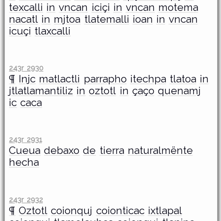
texcalli
in
vncan
iciçi
in
vncan
motema
nacatl
in
mjtoa
tlatemalli
ioan
in
vncan
icuçi
tlaxcalli
243r 2930
¶
Injc
matlactli
parrapho
itechpa
tlatoa
in
jtlatlamantiliz
in
oztotl
in
çaço
quenamj
ic
caca
243r 2931
Cueua
debaxo
de
tierra
naturalmënte
hecha
243r 2932
¶
Oztotl
coionquj
coionticac
ixtlapal