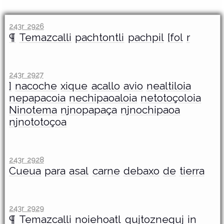
243r 2926
¶
Temazcalli
pachtontli
pachpil
[fol
r
243r 2927
]
nacoche
xique
acallo
avio
nealtiloia
nepapacoia
nechipaoaloia
netotoçoloia
Ninotema
njnopapaça
njnochipaoa
njnototoçoa
243r 2928
Cueua
para
asal
carne
debaxo
de
tierra
243r 2929
¶
Temazcalli
noiehoatl
qujtoznequj
in