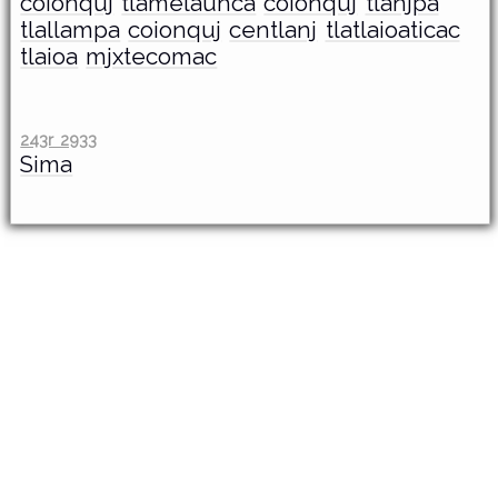
coionquj
tlamelauhca
coionquj
tlanjpa
tlallampa
coionquj
centlanj
tlatlaioaticac
tlaioa
mjxtecomac
243r 2933
Sima