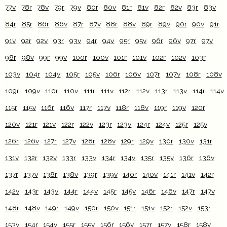
77v
78r
78v
79r
79v
80r
80v
81r
81v
82r
82v
83r
83v
84r
85r
86r
86v
87r
87v
88r
88v
89r
89v
90r
90v
91r
91v
92r
92v
93r
93v
94r
94v
95r
95v
96r
96v
97r
97v
98r
98v
99r
99v
100r
100v
101r
101v
102r
102v
103r
103v
104r
104v
105r
105v
106r
106v
107r
107v
108r
108v
109r
109v
110r
110v
111r
111v
112r
112v
113r
113v
114r
114v
115r
115v
116r
116v
117r
117v
118r
118v
119r
119v
120r
120v
121r
121v
122r
122v
123r
123v
124r
124v
125r
125v
126r
126v
127r
127v
128r
128v
129r
129v
130r
130v
131r
131v
132r
132v
133r
133v
134r
134v
135r
135v
136r
136v
137r
137v
138r
138v
139r
139v
140r
140v
141r
141v
142r
142v
143r
143v
144r
144v
145r
145v
146r
146v
147r
147v
148r
148v
149r
149v
150r
150v
151r
151v
152r
152v
153r
153v
154r
154v
155r
155v
156r
156v
157r
157v
158r
158v