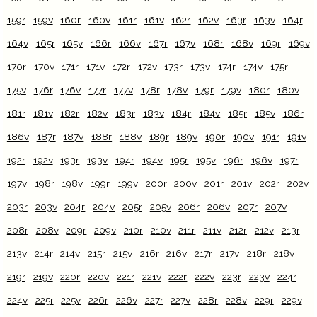
159r
159v
160r
160v
161r
161v
162r
162v
163r
163v
164r
164v
165r
165v
166r
166v
167r
167v
168r
168v
169r
169v
170r
170v
171r
171v
172r
172v
173r
173v
174r
174v
175r
175v
176r
176v
177r
177v
178r
178v
179r
179v
180r
180v
181r
181v
182r
182v
183r
183v
184r
184v
185r
185v
186r
186v
187r
187v
188r
188v
189r
189v
190r
190v
191r
191v
192r
192v
193r
193v
194r
194v
195r
195v
196r
196v
197r
197v
198r
198v
199r
199v
200r
200v
201r
201v
202r
202v
203r
203v
204r
204v
205r
205v
206r
206v
207r
207v
208r
208v
209r
209v
210r
210v
211r
211v
212r
212v
213r
213v
214r
214v
215r
215v
216r
216v
217r
217v
218r
218v
219r
219v
220r
220v
221r
221v
222r
222v
223r
223v
224r
224v
225r
225v
226r
226v
227r
227v
228r
228v
229r
229v