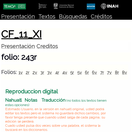
Presentación
Textos
Búsquedas
Créditos
CF_11_XI
Presentación
Creditos
folio: 243r
Folios:
1v
2r
2v
3r
3v
4r
4v
5r
5v
6r
6v
7r
7v
8r
8v
Reproduccion digital
Nahuatl
Notas
Traducción
(no todos los textos tienen
estas opciones)
Estimado Usuario, en la versión en nahuatl original, usted podrá
editar los textos pero el sistema no guardará dichos cambios, por
favor tenga presente que cuando usted salga de cada página, su
edición se perderá.
Cuado usted pulsa dos veces sobre una palabra, el sistema la
buscará en los diccionarios.