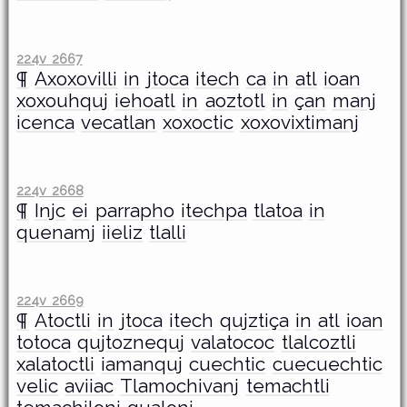
224v 2667
¶
Axoxovilli
in
jtoca
itech
ca
in
atl
ioan
xoxouhquj
iehoatl
in
aoztotl
in
çan
manj
icenca
vecatlan
xoxoctic
xoxovixtimanj
224v 2668
¶
Injc
ei
parrapho
itechpa
tlatoa
in
quenamj
iieliz
tlalli
224v 2669
¶
Atoctli
in
jtoca
itech
qujztiça
in
atl
ioan
totoca
qujtoznequj
valatococ
tlalcoztli
xalatoctli
iamanquj
cuechtic
cuecuechtic
velic
aviiac
Tlamochivanj
temachtli