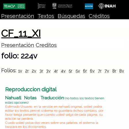
Presentación
Textos
Búsquedas
Créditos
CF_11_XI
Presentación
Creditos
folio: 224v
Folios:
1v
2r
2v
3r
3v
4r
4v
5r
5v
6r
6v
7r
7v
8r
8v
Reproduccion digital
Nahuatl
Notas
Traducción
(no todos los textos tienen
estas opciones)
Estimado Usuario, en la versión en nahuatl original, usted podrá
editar los textos pero el sistema no guardará dichos cambios, por
favor tenga presente que cuando usted salga de cada página, su
edición se perderá.
Cuado usted pulsa dos veces sobre una palabra, el sistema la
buscará en los diccionarios.