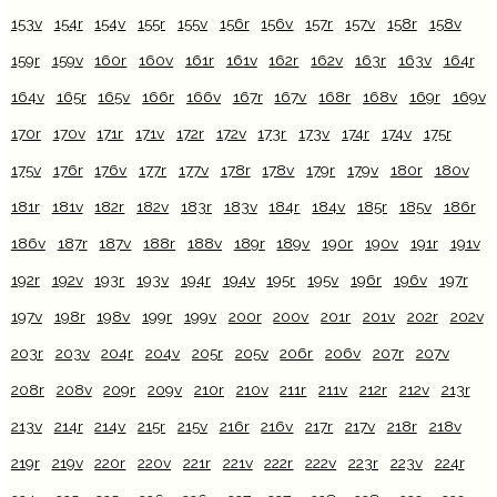
153v
154r
154v
155r
155v
156r
156v
157r
157v
158r
158v
159r
159v
160r
160v
161r
161v
162r
162v
163r
163v
164r
164v
165r
165v
166r
166v
167r
167v
168r
168v
169r
169v
170r
170v
171r
171v
172r
172v
173r
173v
174r
174v
175r
175v
176r
176v
177r
177v
178r
178v
179r
179v
180r
180v
181r
181v
182r
182v
183r
183v
184r
184v
185r
185v
186r
186v
187r
187v
188r
188v
189r
189v
190r
190v
191r
191v
192r
192v
193r
193v
194r
194v
195r
195v
196r
196v
197r
197v
198r
198v
199r
199v
200r
200v
201r
201v
202r
202v
203r
203v
204r
204v
205r
205v
206r
206v
207r
207v
208r
208v
209r
209v
210r
210v
211r
211v
212r
212v
213r
213v
214r
214v
215r
215v
216r
216v
217r
217v
218r
218v
219r
219v
220r
220v
221r
221v
222r
222v
223r
223v
224r