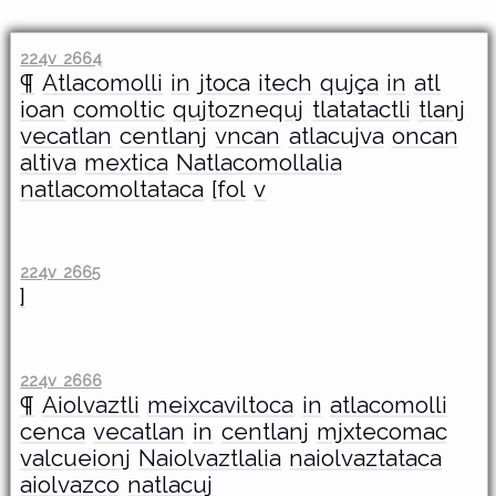
224v 2664
¶
Atlacomolli
in
jtoca
itech
qujça
in
atl
ioan
comoltic
qujtoznequj
tlatatactli
tlanj
vecatlan
centlanj
vncan
atlacujva
oncan
altiva
mextica
Natlacomollalia
natlacomoltataca
[fol
v
224v 2665
]
224v 2666
¶
Aiolvaztli
meixcaviltoca
in
atlacomolli
cenca
vecatlan
in
centlanj
mjxtecomac
valcueionj
Naiolvaztlalia
naiolvaztataca
aiolvazco
natlacuj