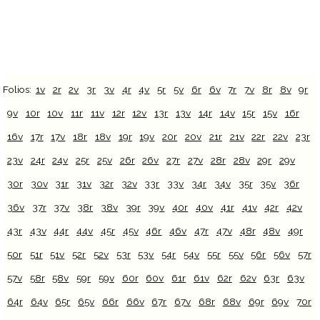
Folios:
1v
2r
2v
3r
3v
4r
4v
5r
5v
6r
6v
7r
7v
8r
8v
9r
9v
10r
10v
11r
11v
12r
12v
13r
13v
14r
14v
15r
15v
16r
16v
17r
17v
18r
18v
19r
19v
20r
20v
21r
21v
22r
22v
23r
23v
24r
24v
25r
25v
26r
26v
27r
27v
28r
28v
29r
29v
30r
30v
31r
31v
32r
32v
33r
33v
34r
34v
35r
35v
36r
36v
37r
37v
38r
38v
39r
39v
40r
40v
41r
41v
42r
42v
43r
43v
44r
44v
45r
45v
46r
46v
47r
47v
48r
48v
49r
50r
51r
51v
52r
52v
53r
53v
54r
54v
55r
55v
56r
56v
57r
57v
58r
58v
59r
59v
60r
60v
61r
61v
62r
62v
63r
63v
64r
64v
65r
65v
66r
66v
67r
67v
68r
68v
69r
69v
70r