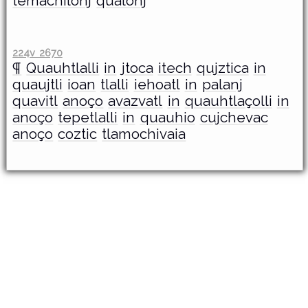
temachilonj
qualonj
224v 2670
¶
Quauhtlalli
in
jtoca
itech
qujztica
in
quaujtli
ioan
tlalli
iehoatl
in
palanj
quavitl
anoço
avazvatl
in
quauhtlaçolli
in
anoço
tepetlalli
in
quauhio
cujchevac
anoço
coztic
tlamochivaia