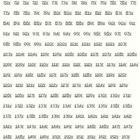
70v
71r
71v
72r
72v
73r
73v
74r
74v
75r
75v
76r
76v
77r
77v
78r
78v
79r
79v
80r
80v
81r
81v
82r
82v
83r
83v
84r
85r
86r
86v
87r
87v
88r
88v
89r
89v
90r
90v
91r
91v
92r
92v
93r
93v
94r
94v
95r
95v
96r
96v
97r
97v
98r
98v
99r
99v
100r
100v
101r
101v
102r
102v
103r
103v
104r
104v
105r
105v
106r
106v
107r
107v
108r
108v
109r
109v
110r
110v
111r
111v
112r
112v
113r
113v
114r
114v
115r
115v
116r
116v
117r
117v
118r
118v
119r
119v
120r
120v
121r
121v
122r
122v
123r
123v
124r
124v
125r
125v
126r
126v
127r
127v
128r
128v
129r
129v
130r
130v
131r
131v
132r
132v
133r
133v
134r
134v
135r
135v
136r
136v
137r
137v
138r
138v
139r
139v
140r
140v
141r
141v
142r
142v
143r
143v
144r
144v
145r
145v
146r
146v
147r
147v
148r
148v
149r
149v
150r
150v
151r
151v
152r
152v
153r