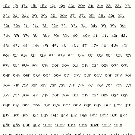
16v
17r
17v
18r
18v
19r
19v
20r
20v
21r
21v
22r
22v
23r
23v
24r
24v
25r
25v
26r
26v
27r
27v
28r
28v
29r
29v
30r
30v
31r
31v
32r
32v
33r
33v
34r
34v
35r
35v
36r
36v
37r
37v
38r
38v
39r
39v
40r
40v
41r
41v
42r
42v
43r
43v
44r
44v
45r
45v
46r
46v
47r
47v
48r
48v
49r
50r
51r
51v
52r
52v
53r
53v
54r
54v
55r
55v
56r
56v
57r
57v
58r
58v
59r
59v
60r
60v
61r
61v
62r
62v
63r
63v
64r
64v
65r
65v
66r
66v
67r
67v
68r
68v
69r
69v
70r
70v
71r
71v
72r
72v
73r
73v
74r
74v
75r
75v
76r
76v
77r
77v
78r
78v
79r
79v
80r
80v
81r
81v
82r
82v
83r
83v
84r
85r
86r
86v
87r
87v
88r
88v
89r
89v
90r
90v
91r
91v
92r
92v
93r
93v
94r
94v
95r
95v
96r
96v
97r
97v
98r
98v
99r
99v
100r
100v
101r
101v
102r
102v
103r
103v
104r
104v
105r
105v
106r
106v
107r
107v
108r
108v