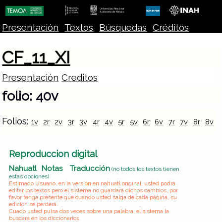
Presentación
Textos
Búsquedas
Créditos
CF_11_XI
Presentación
Creditos
folio: 40v
Folios:
1v
2r
2v
3r
3v
4r
4v
5r
5v
6r
6v
7r
7v
8r
8v
Reproduccion digital
Nahuatl
Notas
Traducción
(no todos los textos tienen
estas opciones)
Estimado Usuario, en la versión en nahuatl original, usted podrá
editar los textos pero el sistema no guardará dichos cambios, por
favor tenga presente que cuando usted salga de cada página, su
edición se perderá.
Cuado usted pulsa dos veces sobre una palabra, el sistema la
buscará en los diccionarios.