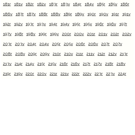
181r
181v
182r
182v
183r
183v
184r
184v
185r
185v
186r
186v
187r
187v
188r
188v
189r
189v
190r
190v
191r
191v
192r
192v
193r
193v
194r
194v
195r
195v
196r
196v
197r
197v
198r
198v
199r
199v
200r
200v
201r
201v
202r
202v
203r
203v
204r
204v
205r
205v
206r
206v
207r
207v
208r
208v
209r
209v
210r
210v
211r
211v
212r
212v
213r
213v
214r
214v
215r
215v
216r
216v
217r
217v
218r
218v
219r
219v
220r
220v
221r
221v
222r
222v
223r
223v
224r
224v
225r
225v
226r
226v
227r
227v
228r
228v
229r
229v
230r
230v
231r
231v
232r
232v
233r
233v
234r
234v
235r
235v
236r
236v
237r
237v
238r
238v
239r
239v
240r
240v
241r
241v
242r
242v
243r
243v
244r
244v
245r
245v
246r
246v
247r
247v
248r
248v
249r
249v
250r
250v
251r
251v