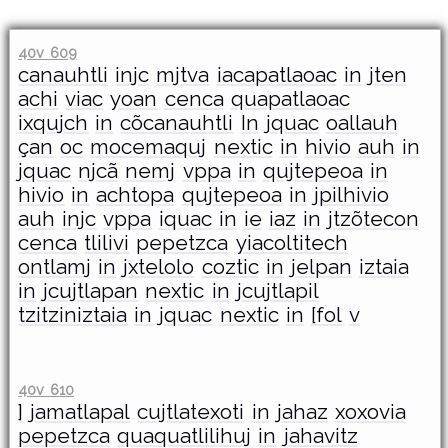
40v 609
canauhtli
injc
mjtva
iacapatlaoac
in
jten
achi
viac
yoan
cenca
quapatlaoac
ixqujch
in
cõcanauhtli
In
jquac
oallauh
çan
oc
mocemaquj
nextic
in
hivio
auh
in
jquac
njcã
nemj
vppa
in
qujtepeoa
in
hivio
in
achtopa
qujtepeoa
in
jpilhivio
auh
injc
vppa
iquac
in
ie
iaz
in
jtzõtecon
cenca
tlilivi
pepetzca
yiacoltitech
ontlamj
in
jxtelolo
coztic
in
jelpan
iztaia
in
jcujtlapan
nextic
in
jcujtlapil
tzitziniztaia
in
jquac
nextic
in
[fol
v
40v 610
]
jamatlapal
cujtlatexoti
in
jahaz
xoxovia
pepetzca
quaquatlilihuj
in
jahavitz