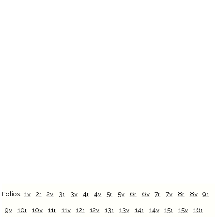
Folios:
1v
2r
2v
3r
3v
4r
4v
5r
5v
6r
6v
7r
7v
8r
8v
9r
9v
10r
10v
11r
11v
12r
12v
13r
13v
14r
14v
15r
15v
16r