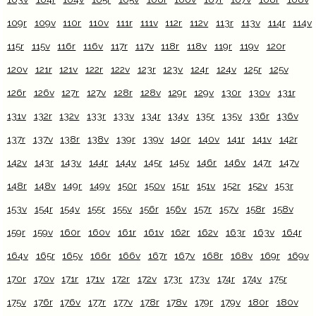
109r
109v
110r
110v
111r
111v
112r
112v
113r
113v
114r
114v
115r
115v
116r
116v
117r
117v
118r
118v
119r
119v
120r
120v
121r
121v
122r
122v
123r
123v
124r
124v
125r
125v
126r
126v
127r
127v
128r
128v
129r
129v
130r
130v
131r
131v
132r
132v
133r
133v
134r
134v
135r
135v
136r
136v
137r
137v
138r
138v
139r
139v
140r
140v
141r
141v
142r
142v
143r
143v
144r
144v
145r
145v
146r
146v
147r
147v
148r
148v
149r
149v
150r
150v
151r
151v
152r
152v
153r
153v
154r
154v
155r
155v
156r
156v
157r
157v
158r
158v
159r
159v
160r
160v
161r
161v
162r
162v
163r
163v
164r
164v
165r
165v
166r
166v
167r
167v
168r
168v
169r
169v
170r
170v
171r
171v
172r
172v
173r
173v
174r
174v
175r
175v
176r
176v
177r
177v
178r
178v
179r
179v
180r
180v