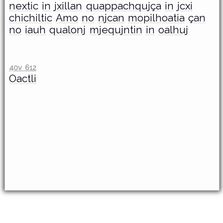
nextic
in
jxillan
quappachqujça
in
jcxi
chichiltic
Amo
no
njcan
mopilhoatia
çan
no
iauh
qualonj
mjequjntin
in
oalhuj
40v 612
Oactli