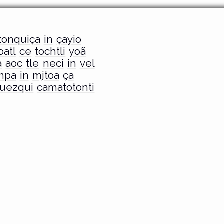
zonquiça
in
çayio
oatl
ce
tochtli
yoã
a
aoc
tle
neci
in
vel
mpa
in
mjtoa
ça
uezqui
camatotonti