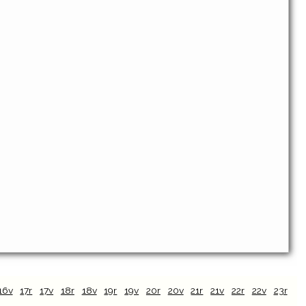
16v
17r
17v
18r
18v
19r
19v
20r
20v
21r
21v
22r
22v
23r