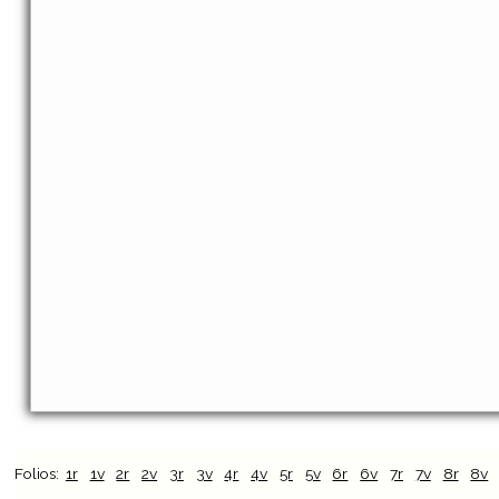
Folios:
1r
1v
2r
2v
3r
3v
4r
4v
5r
5v
6r
6v
7r
7v
8r
8v