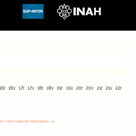
16r
16v
17r
17v
18r
18v
19r
19v
20r
20v
21r
21v
22r
22v
ndo usted salga de cada página, su