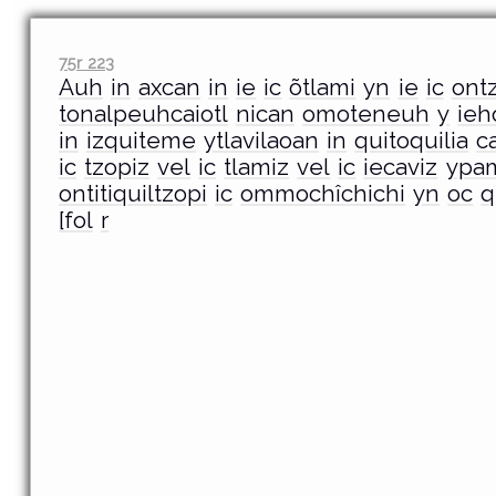
75r 223
Auh
in
axcan
in
ie
ic
õtlami
yn
ie
ic
ont
tonalpeuhcaiotl
nican
omoteneuh
y
ieh
in
izquiteme
ytlavilaoan
in
quitoquilia
c
ic
tzopiz
vel
ic
tlamiz
vel
ic
iecaviz
ypa
ontitiquiltzopi
ic
ommochîchichi
yn
oc
q
[fol
r