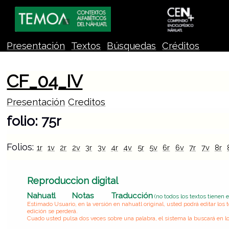
Presentación
Textos
Búsquedas
Créditos
CF_04_IV
Presentación
Creditos
folio: 75r
Folios:
1r
1v
2r
2v
3r
3v
4r
4v
5r
5v
6r
6v
7r
7v
8r
Reproduccion digital
Nahuatl
Notas
Traducción
(no todos los textos tienen 
Estimado Usuario, en la versión en nahuatl original, usted podrá editar lo
edición se perderá.
Cuado usted pulsa dos veces sobre una palabra, el sistema la buscará en lo