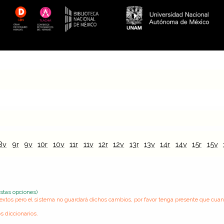
8v
9r
9v
10r
10v
11r
11v
12r
12v
13r
13v
14r
14v
15r
15v
estas opciones)
s textos pero el sistema no guardará dichos cambios, por favor tenga presente que cua
s diccionarios.