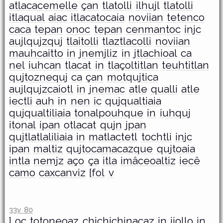
atlacacemelle
çan
tlatolli
ilhujl
tlatolli
itlaqual
aiac
itlacatocaia
noviian
tetenco
caca
tepan
onoc
tepan
cenmantoc
injc
aujlqujzquj
tlaitolli
tlaztlacolli
noviian
mauhcaitto
in
jnemjliz
in
jtlachioal
ca
nel
iuhcan
tlacat
in
tlaçoltitlan
teuhtitlan
qujtoznequj
ca
çan
motqujtica
aujlqujzcaiotl
in
jnemac
atle
qualli
atle
iectli
auh
in
nen
ic
qujqualtiaia
qujqualtiliaia
tonalpouhque
in
iuhquj
itonal
ipan
otlacat
qujn
jpan
qujtlatlaliliaia
in
matlactetl
tochtli
injc
ipan
maltiz
qujtocamacazque
qujtoaia
intla
nemjz
aço
ça
itla
imâceoaltiz
iecê
camo
caxcanviz
[fol
v
33v 80
]
oc
totoneoaz
chichichinacaz
in
jiollo
in