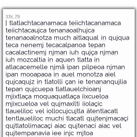
33v 79
]
tlatlachtacanamaca
teiichtacanamaca
teiichtacaujca
tenanaoalhujca
tenanaoalnotza
much
aitlaqual
in
qujqua
teca
nenemj
tecacalpanoa
tepan
cacalactinemj
njman
iuh
qujça
njman
iuh
mozcaltia
in
aquen
tlatta
in
atlacacemelle
njmã
ipan
pilpeoa
njman
ipan
mooapaoa
in
auel
monotza
aiel
qujcaqujz
in
tlatolli
çan
ie
tenananqujlia
tepan
qujcuepa
tlatlauelchioanj
mjixtlaça
moquaquatlaça
iixcueloa
mjixcueloa
vel
qujmaxilti
iiolaçic
tlaueliloc
vel
iollocujcujtla
âtentlacatl
tentlaueliloc
muchi
tlacatl
qujtenjmacaçi
qujtlatolimacaçi
aiac
qujtenaci
aiac
vel
qujtempanavia
iee
injc
mjtoa