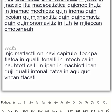
jnacaio
itla
maceoaliztica
qujcnopilhujz
in
jnemac
mochioaz
qujn
inoma
qujn
ixcoian
qujmjxnextiliz
qujn
qujnomaviz
qujn
qujmonomaviliz
in
iuh
ie
mjieccan
omoteneuh
33v 83
Injc
matlactli
on
navi
capitulo
itechpa
tlatoa
in
qualli
tonalli
in
jntech
ca
in
nauhtetl
calli
in
ipan
in
machiotl
ioan
qujl
qualli
intonal
catca
in
aqujque
vncan
tlacati
Folios:
1r
1v
2r
2v
3r
3v
4r
4v
5r
5v
6r
6v
7r
7v
8r
8v
9r
9v
10r
10v
11r
11v
12r
12v
13r
13v
14r
14v
15r
15v
16r