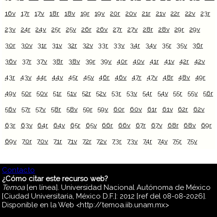
16v
17r
17v
18r
18v
19r
19v
20r
20v
21r
21v
22r
22v
23r
23v
24r
24v
25r
25v
26r
26v
27r
27v
28r
28v
29r
29v
30r
30v
31r
31v
32r
32v
33r
33v
34r
34v
35r
35v
36r
36v
37r
37v
38r
38v
39r
39v
40r
40v
41r
41v
42r
42v
43r
43v
44r
44v
45r
45v
46r
46v
47r
47v
48r
48v
49r
49v
50r
50v
51r
51v
52r
52v
53r
53v
54r
54v
55r
55v
56r
56v
57r
57v
58r
58v
59r
59v
60r
60v
61r
61v
62r
62v
63r
63v
64r
64v
65r
65v
66r
66v
67r
67v
68r
68v
69r
69v
70r
70v
71r
71v
72r
72v
73r
73v
74r
74v
75r
75v
Contacto
¿Cómo citar este recurso web?
Temoa
[en línea]. Universidad Nacional Autónoma de México
[Ciudad Universitaria, México D.F.]: 2012 [ref del 08-08-2026].
Disponible en la Web <http://temoa.iib.unam.mx>