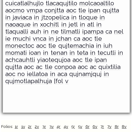
cuicatlalhujlo
tlacaqujtilo
molcaoaltilo
aocmo
vmpa
conjtta
aoc
tle
ipan
qujtta
in
javiaca
in
jtzopelica
in
tloque
in
naoaque
in
xochitl
in
jetl
in
atl
in
tlaqualli
auh
in
ne
tilmatli
ipampa
ca
nel
ie
muchi
vnca
in
jchan
ca
aoc
tle
monectoc
aoc
tle
qujtemachia
in
iuh
momati
ioan
in
tenan
in
teta
in
tecutli
in
achcauhtli
yiaotequjoa
aoc
tle
ipan
qujtta
aoc
ac
tle
conpoa
aoc
ac
quixtilia
aoc
no
iellatoa
in
aca
qujnamjquj
in
qujmotlapalhuja
[fol
v
Folios:
1r
1v
2r
2v
3r
3v
4r
4v
5r
5v
6r
6v
7r
7v
8r
8v