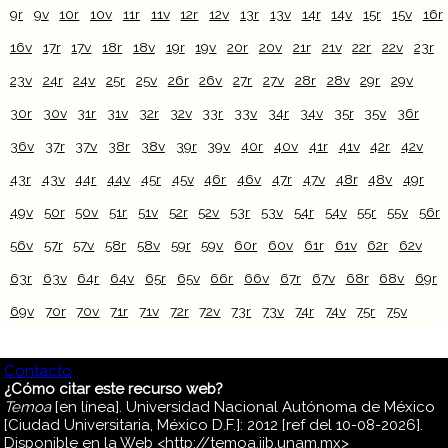
9r
9v
10r
10v
11r
11v
12r
12v
13r
13v
14r
14v
15r
15v
16r
16v
17r
17v
18r
18v
19r
19v
20r
20v
21r
21v
22r
22v
23r
23v
24r
24v
25r
25v
26r
26v
27r
27v
28r
28v
29r
29v
30r
30v
31r
31v
32r
32v
33r
33v
34r
34v
35r
35v
36r
36v
37r
37v
38r
38v
39r
39v
40r
40v
41r
41v
42r
42v
43r
43v
44r
44v
45r
45v
46r
46v
47r
47v
48r
48v
49r
49v
50r
50v
51r
51v
52r
52v
53r
53v
54r
54v
55r
55v
56r
56v
57r
57v
58r
58v
59r
59v
60r
60v
61r
61v
62r
62v
63r
63v
64r
64v
65r
65v
66r
66v
67r
67v
68r
68v
69r
69v
70r
70v
71r
71v
72r
72v
73r
73v
74r
74v
75r
75v
Contacto
¿Cómo citar este recurso web?
Temoa
[en línea]. Universidad Nacional Autónoma de México
[Ciudad Universitaria, México D.F.]: 2012 [ref del 10-08-2026].
Disponible en la Web <http://temoa.iib.unam.mx>