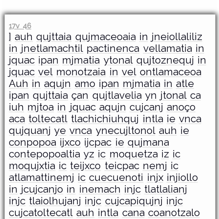
17v 46
]
auh
qujttaia
qujmaceoaia
in
jneiollaliliz
in
jnetlamachtil
pactinenca
vellamatia
in
jquac
ipan
mjmatia
ytonal
qujtoznequj
in
jquac
vel
monotzaia
in
vel
ontlamaceoa
Auh
in
aqujn
amo
ipan
mjmatia
in
atle
ipan
qujttaia
çan
qujtlavelia
yn
jtonal
ca
iuh
mjtoa
in
jquac
aqujn
cujcanj
anoço
aca
toltecatl
tlachichiuhquj
intla
ie
vnca
qujquanj
ye
vnca
ynecujltonol
auh
ie
conpopoa
ijxco
ijcpac
ie
qujmana
contepopoaltia
yz
ic
moquetza
iz
ic
moqujxtia
ic
teijxco
teicpac
nemj
ic
atlamattinemj
ic
cuecuenoti
injx
injiollo
in
jcujcanjo
in
inemach
injc
tlatlalianj
injc
tlaiolhujanj
injc
cujcapiqujnj
injc
cujcatoltecatl
auh
intla
cana
coanotzalo