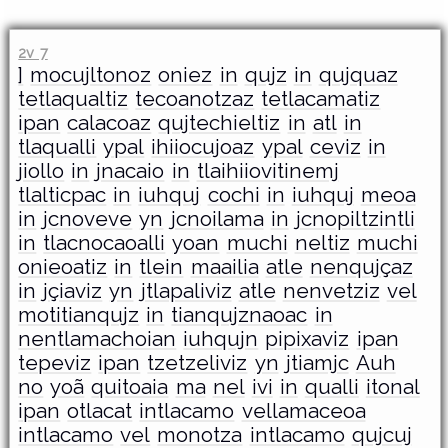
2v 7
]
mocujltonoz
oniez
in
qujz
in
qujquaz
tetlaqualtiz
tecoanotzaz
tetlacamatiz
ipan
calacoaz
qujtechieltiz
in
atl
in
tlaqualli
ypal
ihiiocujoaz
ypal
ceviz
in
jiollo
in
jnacaio
in
tlaihiiovitinemj
tlalticpac
in
iuhquj
cochi
in
iuhquj
meoa
in
jcnoveve
yn
jcnoilama
in
jcnopiltzintli
in
tlacnocaoalli
yoan
muchi
neltiz
muchi
onieoatiz
in
tlein
maailia
atle
nenqujçaz
in
jçiaviz
yn
jtlapaliviz
atle
nenvetziz
vel
motitianqujz
in
tianqujznaoac
in
nentlamachoian
iuhqujn
pipixaviz
ipan
tepeviz
ipan
tzetzeliviz
yn
jtiamjc
Auh
no
yoã
quitoaia
ma
nel
ivi
in
qualli
itonal
ipan
otlacat
intlacamo
vellamaceoa
intlacamo
vel
monotza
intlacamo
qujcuj