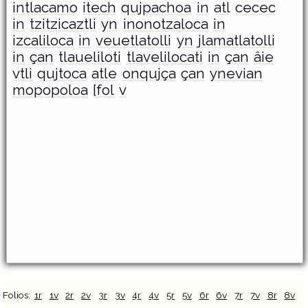
intlacamo
itech
qujpachoa
in
atl
cecec
in
tzitzicaztli
yn
inonotzaloca
in
izcaliloca
in
veuetlatolli
yn
jlamatlatolli
in
çan
tlaueliloti
tlavelilocati
in
çan
âie
vtli
qujtoca
atle
onqujça
çan
ynevian
mopopoloa
[fol
v
Folios:
1r
1v
2r
2v
3r
3v
4r
4v
5r
5v
6r
6v
7r
7v
8r
8v