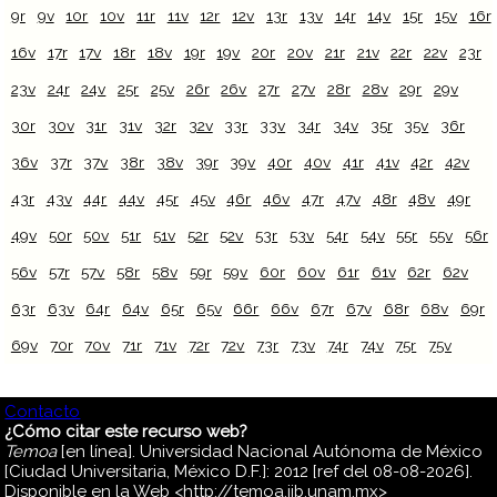
9r
9v
10r
10v
11r
11v
12r
12v
13r
13v
14r
14v
15r
15v
16r
16v
17r
17v
18r
18v
19r
19v
20r
20v
21r
21v
22r
22v
23r
23v
24r
24v
25r
25v
26r
26v
27r
27v
28r
28v
29r
29v
30r
30v
31r
31v
32r
32v
33r
33v
34r
34v
35r
35v
36r
36v
37r
37v
38r
38v
39r
39v
40r
40v
41r
41v
42r
42v
43r
43v
44r
44v
45r
45v
46r
46v
47r
47v
48r
48v
49r
49v
50r
50v
51r
51v
52r
52v
53r
53v
54r
54v
55r
55v
56r
56v
57r
57v
58r
58v
59r
59v
60r
60v
61r
61v
62r
62v
63r
63v
64r
64v
65r
65v
66r
66v
67r
67v
68r
68v
69r
69v
70r
70v
71r
71v
72r
72v
73r
73v
74r
74v
75r
75v
Contacto
¿Cómo citar este recurso web?
Temoa
[en línea]. Universidad Nacional Autónoma de México
[Ciudad Universitaria, México D.F.]: 2012 [ref del 08-08-2026].
Disponible en la Web <http://temoa.iib.unam.mx>