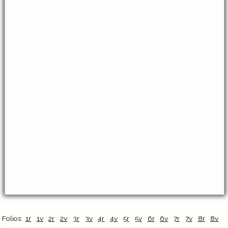
Folios:
1r
1v
2r
2v
3r
3v
4r
4v
5r
5v
6r
6v
7r
7v
8r
8v