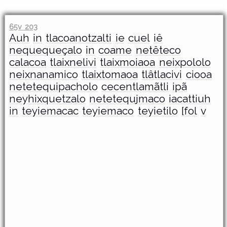
65v 203
Auh
in
tlacoanotzalti
ie
cuel
iê
nequequeçalo
in
coame
netêteco
calacoa
tlaixnelivi
tlaixmoiaoa
neixpololo
neixnanamico
tlaixtomaoa
tlâtlacivi
ciooa
netetequipacholo
cecentlamãtli
ipã
neyhixquetzalo
netetequjmaco
iacattiuh
in
teyiemacac
teyiemaco
teyietilo
[fol
v