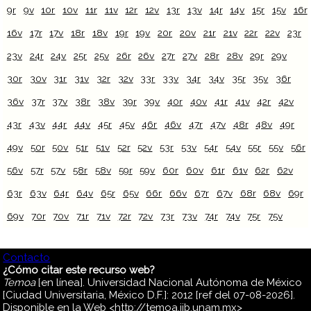
9r
9v
10r
10v
11r
11v
12r
12v
13r
13v
14r
14v
15r
15v
16r
16v
17r
17v
18r
18v
19r
19v
20r
20v
21r
21v
22r
22v
23r
23v
24r
24v
25r
25v
26r
26v
27r
27v
28r
28v
29r
29v
30r
30v
31r
31v
32r
32v
33r
33v
34r
34v
35r
35v
36r
36v
37r
37v
38r
38v
39r
39v
40r
40v
41r
41v
42r
42v
43r
43v
44r
44v
45r
45v
46r
46v
47r
47v
48r
48v
49r
49v
50r
50v
51r
51v
52r
52v
53r
53v
54r
54v
55r
55v
56r
56v
57r
57v
58r
58v
59r
59v
60r
60v
61r
61v
62r
62v
63r
63v
64r
64v
65r
65v
66r
66v
67r
67v
68r
68v
69r
69v
70r
70v
71r
71v
72r
72v
73r
73v
74r
74v
75r
75v
Contacto
¿Cómo citar este recurso web?
Temoa
[en línea]. Universidad Nacional Autónoma de México
[Ciudad Universitaria, México D.F.]: 2012 [ref del 07-08-2026].
Disponible en la Web <http://temoa.iib.unam.mx>