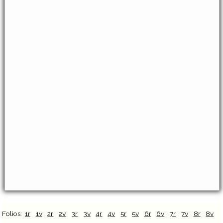
Folios:
1r
1v
2r
2v
3r
3v
4r
4v
5r
5v
6r
6v
7r
7v
8r
8v