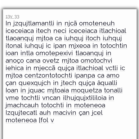
13v 33
In
jzqujtlamantli
in
njcã
omoteneuh
iceceiaca
itech
neci
iceceiaca
itlachioal
tlaoanquj
mjtoa
ca
iuhquj
itoch
iuhquj
itonal
iuhquj
ic
ipan
mjxeoa
in
totochtin
ioan
intla
omotepexivi
tlaoanquj
in
anoço
cana
ovetz
mjtoa
omotochvi
iehica
in
mjeccã
qujça
itlachioal
vctli
ic
mjtoa
centzontotochti
ipanpa
ca
amo
çan
quexqujch
in
jtech
qujça
âqualli
Ioan
in
jquac
mjtoaia
moquetza
tonalli
vme
tochtli
vncan
ilhujqujxtililoia
in
jmachcauh
totochti
in
moteneoa
Izqujtecatl
auh
macivin
çan
jcel
moteneoa
[fol
v