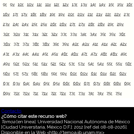
9r
9v
10r
10v
11r
11v
12r
12v
13r
13v
14r
14v
15r
15v
16r
16v
17r
17v
18r
18v
19r
19v
20r
20v
21r
21v
22r
22v
23r
23v
24r
24v
25r
25v
26r
26v
27r
27v
28r
28v
29r
29v
30r
30v
31r
31v
32r
32v
33r
33v
34r
34v
35r
35v
36r
36v
37r
37v
38r
38v
39r
39v
40r
40v
41r
41v
42r
42v
43r
43v
44r
44v
45r
45v
46r
46v
47r
47v
48r
48v
49r
49v
50r
50v
51r
51v
52r
52v
53r
53v
54r
54v
55r
55v
56r
56v
57r
57v
58r
58v
59r
59v
60r
60v
61r
61v
62r
62v
63r
63v
64r
64v
65r
65v
66r
66v
67r
67v
68r
68v
69r
69v
70r
70v
71r
71v
72r
72v
73r
73v
74r
74v
75r
75v
Contacto
¿Cómo citar este recurso web?
Temoa
[en línea]. Universidad Nacional Autónoma de México
[Ciudad Universitaria, México D.F.]: 2012 [ref del 08-08-2026].
Disponible en la Web <http://temoa.iib.unam.mx>