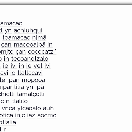
tlamacac
l
yn
achiuhqui
n
teamacac
njmã
çan
maceoalpã
in
omjto
çan
cococatzi'
o
in
tecoanotzalo
n
ie
ivi
in
ie
vel
ivi
cavi
ic
tlatlacavi
tle
ipan
mopooa
ipantilia
yn
ipã
hictli
tamalçolli
oc
n
tlalilo
vncã
ylcaoalo
auh
otica
injc
iaz
aocmo
tlalia
l
r