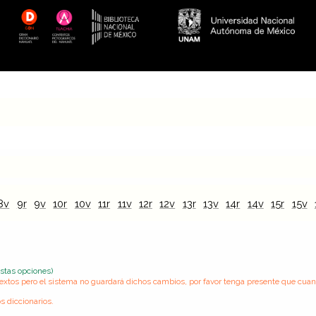
8v
9r
9v
10r
10v
11r
11v
12r
12v
13r
13v
14r
14v
15r
15v
estas opciones)
s textos pero el sistema no guardará dichos cambios, por favor tenga presente que cua
s diccionarios.