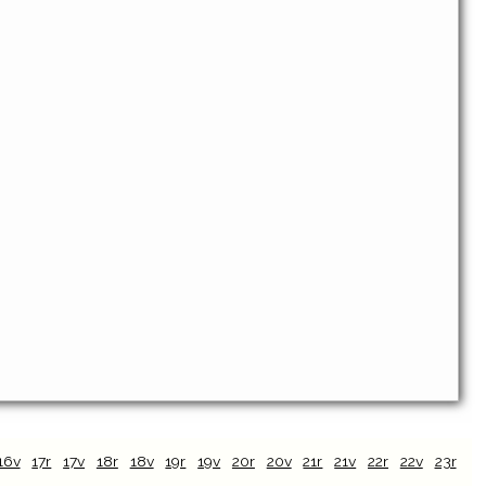
16v
17r
17v
18r
18v
19r
19v
20r
20v
21r
21v
22r
22v
23r