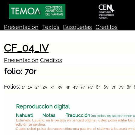
Presentación
Textos
Búsquedas
Créditos
CF_04_IV
Presentación
Creditos
folio: 70r
Folios:
1r
1v
2r
2v
3r
3v
4r
4v
5r
5v
6r
6v
7r
7v
8r
Reproduccion digital
Nahuatl
Notas
Traducción
(no todos los textos tienen 
Estimado Usuario, en la versión en nahuatl original, usted podrá editar lo
edición se perderá.
Cuado usted pulsa dos veces sobre una palabra, el sistema la buscará en lo