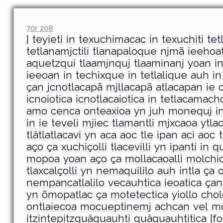
70r 208
]
teyieti
in
texuchimacac
in
texuchiti
te
tetlanamjctili
tlanapaloque
njmã
ieehoat
aquetzqui
tlaamjnquj
tlaaminanj
yoan
i
ieeoan
in
techixque
in
tetlalique
auh
in
çan
jcnotlacapã
mjllacapã
atlacapan
ie
icnoiotica
icnotlacaiotica
in
tetlacamach
amo
cenca
onteaxioa
yn
juh
monequj
i
in
ie
teveli
mjiec
tlamantli
mjxcaoa
ytla
tlâtlatlacavi
yn
aca
aoc
tle
ipan
aci
aoc
aço
ça
xuchiçolli
tlacevilli
yn
ipanti
in
qu
mopoa
yoan
aço
ça
mollacaoalli
molchic
tlaxcalçolli
yn
nemaquililo
auh
intla
ça
nempancatlalilo
vecauhtica
ieoatica
çan
yn
õmopatlac
ça
motetectica
yiollo
chol
ontlaiecoa
mocueptinemj
achcan
vel
mo
itzintepitzquâquauhti
quâquauhtitica
[fo