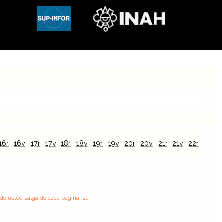
16r
16v
17r
17v
18r
18v
19r
19v
20r
20v
21r
21v
22r
22v
ndo usted salga de cada página, su