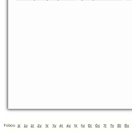
Folios:
1r
1v
2r
2v
3r
3v
4r
4v
5r
5v
6r
6v
7r
7v
8r
8v