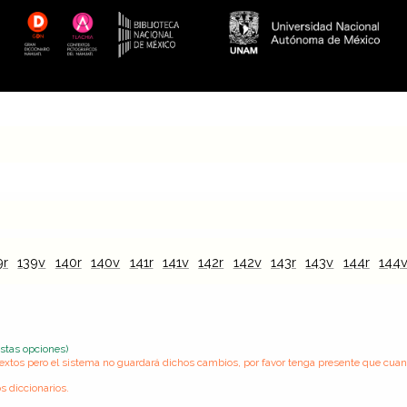
9r
139v
140r
140v
141r
141v
142r
142v
143r
143v
144r
144
estas opciones)
s textos pero el sistema no guardará dichos cambios, por favor tenga presente que cua
s diccionarios.