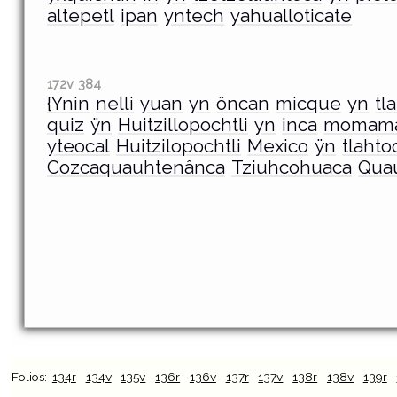
altepetl
ipan
yntech
yahualloticate
172v 384
{Ynin
nelli
yuan
yn
ôncan
micque
yn
tl
quiz
ÿn
Huitzillopochtli
yn
inca
momam
yteocal
Huitzilopochtli
Mexico
ÿn
tlaht
Cozcaquauhtenânca
Tziuhcohuaca
Qua
Folios:
134r
134v
135v
136r
136v
137r
137v
138r
138v
139r