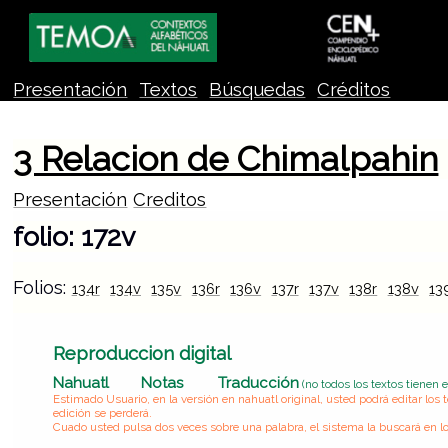
Presentación
Textos
Búsquedas
Créditos
3 Relacion de Chimalpahin
Presentación
Creditos
folio: 172v
Folios:
134r
134v
135v
136r
136v
137r
137v
138r
138v
13
Reproduccion digital
Nahuatl
Notas
Traducción
(no todos los textos tienen 
Estimado Usuario, en la versión en nahuatl original, usted podrá editar lo
edición se perderá.
Cuado usted pulsa dos veces sobre una palabra, el sistema la buscará en lo