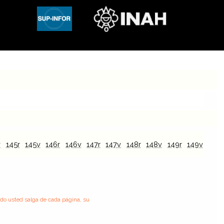
v
145r
145v
146r
146v
147r
147v
148r
148v
149r
149v
150r
ndo usted salga de cada página, su