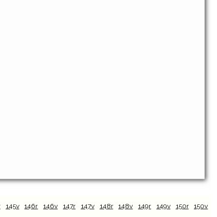
r
145v
146r
146v
147r
147v
148r
148v
149r
149v
150r
150v