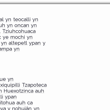
al
yn
teocalli
yn
uh
yn
oncan
yn
l
Tziuhcohuaca
c
ye
mochi
yn
yn
altepetl
ypan
y
ampa
yn
que
yn
xiquipilli
Tzapoteca
n
Huexotzinca
auh
li
ypan
itohua
auh
ca
oya
y
nohuiân
yn