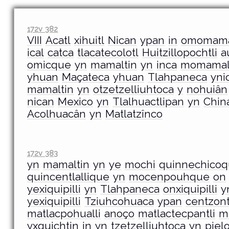
172v 382
VIII
Acatl
xihuitl
Nican
ypan
in
omomam
ical
catca
tlacatecolotl
Huitzillopochtli
a
omicque
yn
mamaltin
yn
inca
momama
yhuan
Maçateca
yhuan
Tlahpaneca
yni
mamaltin
yn
otzetzelliuhtoca
y
nohuiân
nican
Mexico
yn
Tlalhuactlipan
yn
Chin
Acolhuacân
yn
Matlatzînco
172v 383
yn
mamaltin
yn
ye
mochi
quinnechico
quincentlallique
yn
mocenpouhque
on
yexiquipilli
yn
Tlahpaneca
onxiquipilli
y
yexiquipilli
Tziuhcohuaca
ypan
centzont
matlacpohualli
anoço
matlactecpantli
m
yxquichtin
in
yn
tzetzelliuhtoca
yn
piel