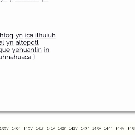
ahtoq
yn
ica
ilhuiuh
al
yn
altepetl
oque
yehuantin
in
uhnahuaca
}
139v
140r
140v
141r
141v
142r
142v
143r
143v
144r
144v
145