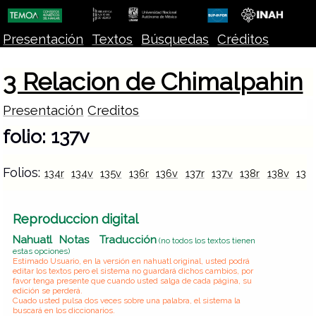
Presentación
Textos
Búsquedas
Créditos
3 Relacion de Chimalpahin
Presentación
Creditos
folio: 137v
Folios:
134r
134v
135v
136r
136v
137r
137v
138r
138v
139
Reproduccion digital
Nahuatl
Notas
Traducción
(no todos los textos tienen
estas opciones)
Estimado Usuario, en la versión en nahuatl original, usted podrá
editar los textos pero el sistema no guardará dichos cambios, por
favor tenga presente que cuando usted salga de cada página, su
edición se perderá.
Cuado usted pulsa dos veces sobre una palabra, el sistema la
buscará en los diccionarios.