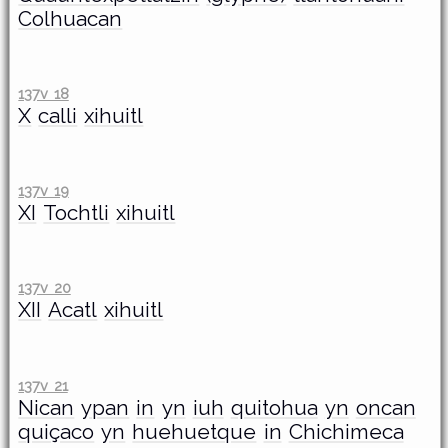
Colhuacan
137v 18
X
calli
xihuitl
137v 19
XI
Tochtli
xihuitl
137v 20
XII
Acatl
xihuitl
137v 21
Nican
ypan
in
yn
iuh
quitohua
yn
oncan
quiçaco
yn
huehuetque
in
Chichimeca