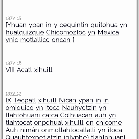
137v 15
{Yhuan
ypan
in
y
cequintin
quitohua
yn
hualquizque
Chicomoztoc
yn
Mexica
ynic
motlallico
oncan
}
137v 16
VIII
Acatl
xihuitl
137v 17
IX
Tecpatl
xihuitl
Nican
ypan
in
in
omiquico
yn
itoca
Nauhyotzin
yn
tlahtohuani
catca
Colhuacân
auh
yn
tlahtocat
onpohual
xihuitl
on
chicome
Auh
nimân
onmotlahtocatlalli
yn
itoca
Quauhtexpetlatzin
(glyphe)
tlahtohuani