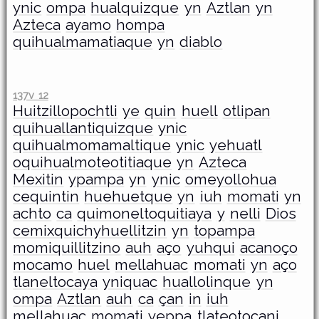
ynic
ompa
hualquizque
yn
Aztlan
yn
Azteca
ayamo
hompa
quihualmamatiaque
yn
diablo
137v 12
Huitzillopochtli
ye
quin
huell
otlipan
quihuallantiquizque
ynic
quihualmomamaltique
ynic
yehuatl
oquihualmoteotitiaque
yn
Azteca
Mexitin
ypampa
yn
ynic
omeyollohua
cequintin
huehuetque
yn
iuh
momati
yn
achto
ca
quimoneltoquitiaya
y
nelli
Dios
cemixquichyhuellitzin
yn
topampa
momiquillitzino
auh
aço
yuhqui
acanoço
mocamo
huel
mellahuac
momati
yn
aço
tlaneltocaya
yniquac
huallolinque
yn
ompa
Aztlan
auh
ca
çan
in
iuh
mellahuac
momati
yeppa
tlateotocani