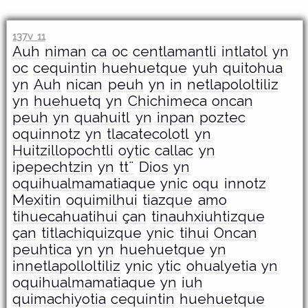
137v 11
Auh
niman
ca
oc
centlamantli
intlatol
yn
oc
cequintin
huehuetque
yuh
quitohua
yn
Auh
nican
peuh
yn
in
netlapololtiliz
yn
huehuetq
yn
Chichimeca
oncan
peuh
yn
quahuitl
yn
inpan
poztec
oquinnotz
yn
tlacatecolotl
yn
Huitzillopochtli
oytic
callac
yn
ipepechtzin
yn
tt¨
Dios
yn
oquihualmamatiaque
ynic
oqu
innotz
Mexitin
oquimilhui
tiazque
amo
tihuecahuatihui
çan
tinauhxiuhtizque
çan
titlachiquizque
ynic
tihui
Oncan
peuhtica
yn
yn
huehuetque
yn
innetlapolloltiliz
ynic
ytic
ohualyetia
yn
oquihualmamatiaque
yn
iuh
quimachiyotia
cequintin
huehuetque