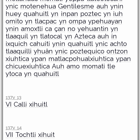
ynic
motenehua
Gentilesme
auh
ynin
huey
quahuitl
yn
inpan
poztec
yn
iuh
omito
yn
tlacpac
yn
ompa
ypehuayan
ynin
amoxtli
ca
çan
no
yehuantin
yn
tlaaquil
yn
tlatocal
yn
Azteca
auh
in
ixquich
cahuiti
ynin
quahuitl
ynic
achto
tlaaquilli
yhuân
ynic
poztequico
ontzon
xiuhtica
ypan
matlacpohualxiuhtica
ypan
chicuexiuhtica
Auh
amo
momati
tle
ytoca
yn
quahuitl
137v 13
VI
Calli
xihuitl
137v 14
VII
Tochtli
xihuit