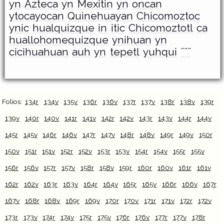
yn
Azteca
yn
Mexitin
yn
oncan
ytocayocan
Quinehuayan
Chicomoztoc
ynic
hualquizque
in
itic
Chicomoztotl
ca
huallohomequizque
ynihuan
yn
cicihuahuan
auh
yn
tepetl
yuhqui
¨¨¨
Folios:
134r
134v
135v
136r
136v
137r
137v
138r
138v
139r
139v
140r
140v
141r
141v
142r
142v
143r
143v
144r
144v
145r
145v
146r
146v
147r
147v
148r
148v
149r
149v
150r
150v
151r
151v
152r
152v
153r
153v
154r
154v
155r
155v
156r
156v
157r
157v
158r
158v
159r
160r
160v
161r
161v
162r
162v
163r
163v
164r
164v
165r
165v
166r
166v
167r
167v
168r
168v
169r
169v
170r
170v
171r
171v
172r
172v
173r
173v
174r
174v
175r
175v
176r
176v
177r
177v
178r