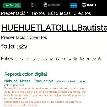
Presentación
Textos
Búsquedas
Créditos
HUEHUETLATOLLI_Bautist
Presentación
Creditos
folio: 32v
Folios:
1r
1v
2r
2v
3r
3v
4r
4v
5r
5v
6r
6v
7r
7v
8r
8
Reproduccion digital
Nahuatl
Notas
Traducción
(no todos los textos tienen
estas opciones)
Estimado Usuario, en la versión en nahuatl original, usted podrá
editar los textos pero el sistema no guardará dichos cambios, por
favor tenga presente que cuando usted salga de cada página, su
edición se perderá.
Cuado usted pulsa dos veces sobre una palabra, el sistema la
buscará en los diccionarios.