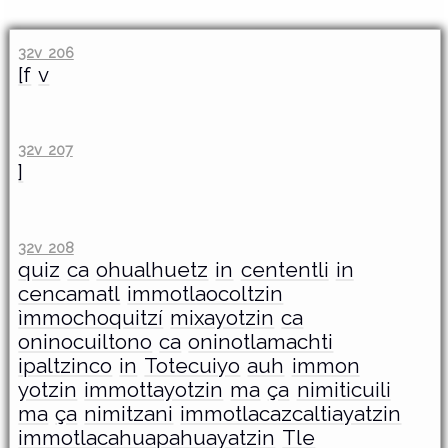
32v 206
[f
v
32v 207
]
32v 208
quiz
ca
ohualhuetz
in
cententli
in
cencamatl
immotlaocoltzin
ìmmochoquitzí
mixayotzin
ca
oninocuiltono
ca
oninotlamachti
ipaltzinco
in
Totecuiyo
auh
immon
yotzin
immottayotzin
ma
ça
nimiticuili
ma
ça
nimitzani
immotlacazcaltiayatzin
immotlacahuapahuayatzin
Tle