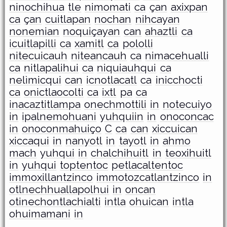
ninochihua
tle
nimomati
ca
çan
axixpan
ca
çan
cuitlapan
nochan
nihcayan
nonemian
noquiçayan
can
ahaztli
ca
icuitlapilli
ca
xamitl
ca
pololli
nitecuicauh
niteancauh
ca
nimacehualli
ca
nitlapalihui
ca
niquiauhqui
ca
nelìmicqui
can
icnotlacatl
ca
inicchocti
ca
onictlaocolti
ca
ixtl
pa
ca
inacaztitlampa
onechmottili
in
notecuiyo
in
ipalnemohuani
yuhquiin
in
onoconcac
in
onoconmahuiço
C
ca
can
xiccuican
xiccaqui
in
nanyotl
in
tayotl
in
ahmo
mach
yuhqui
in
chalchihuitl
in
teoxihuitl
in
yuhqui
toptentoc
petlacaltentoc
immoxillantzinco
immotozcatlantzinco
in
otlnechhuallapolhui
in
oncan
otinechontlachialti
intla
ohuican
intla
ohuimamani
in