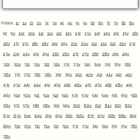
Folios:
1r
1v
2r
2v
3r
3v
4r
4v
5r
5v
6r
6v
7r
7v
8r
8v
9r
9v
10r
10v
11r
11v
12r
12v
13r
13v
14r
14v
15r
15v
16r
16v
17r
17v
18r
18v
19r
19v
20r
20v
21r
21v
22r
22v
23r
23v
24r
24v
25r
25v
26r
26v
27r
27v
28r
28v
29r
29v
30r
30v
31r
31v
32r
32v
33r
33v
34r
34v
35r
35v
36r
36v
37r
37v
38r
38v
39r
39v
40r
40v
41r
41v
42r
42v
43r
43v
44r
44v
45r
45v
46r
46v
47r
47v
48r
48v
49r
49v
50r
50v
51r
51v
52r
52v
53r
53v
54r
54v
55r
55v
56r
56v
57r
57v
58r
58v
59r
59v
60r
60v
61r
61v
62r
62v
63r
63v
64r
64v
65r
65v
66r
66v
67r
67v
68r
68v
69r
69v
70r
70v
71r
71v
72r
72v
73r
73v
74r
74v
75r
75v
76r
76v