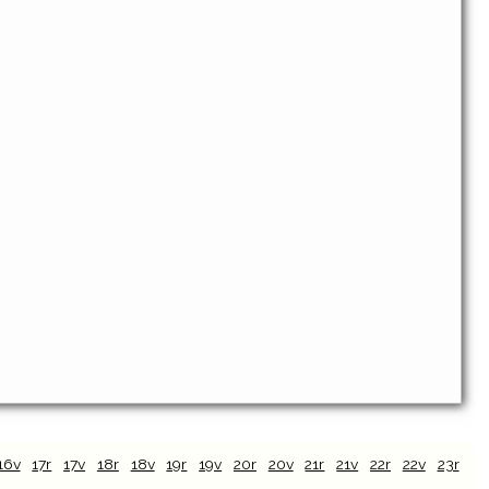
16v
17r
17v
18r
18v
19r
19v
20r
20v
21r
21v
22r
22v
23r