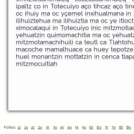
ipaltz
co
in
Totecuiyo
aço
tihcaz
aço
ti
oc
ihuiy
ma
oc
yçemel
inxihualmana
in
ilihuiztehua
ma
ilihuiztia
ma
oc
ye
itloc
ximocalaqui
in
Totecuiyo
inic
mitzmotlao
yehuatzin
quimomachitia
ma
oc
yehuat
mitzmotamachihuili
ca
teutl
ca
Tlahtoh
macoche
mamalhuace
ca
huey
tepotze
huel
monantzin
mottatzin
in
cenca
tlap
mitzmocuitlah
Folios:
1r
1v
2r
2v
3r
3v
4r
4v
5r
5v
6r
6v
7r
7v
8r
8v