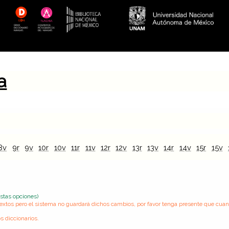
a
8v
9r
9v
10r
10v
11r
11v
12r
12v
13r
13v
14r
14v
15r
15v
estas opciones)
s textos pero el sistema no guardará dichos cambios, por favor tenga presente que cua
s diccionarios.