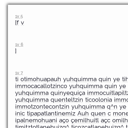
1v 5
[f
v
1v 6
]
1v 7
ti
otimohuapauh
yuhquimma
quin
ye
ti
immocacallotzinco
yuhquimma
quin
ye
yuhquimma
quinyequiça
immocuitlapilt
yuhquimma
quenteltzin
ticoolonia
immo
immotzontecontzin
yuhquimma
q^n
ye
inic
tipapatlantinemiz
Auh
quen
c
mone
ipalnemohuani
aço
çemilhuitl
açc
omilh
timitztotlanehuizq^
ticozcatlanehuizq^