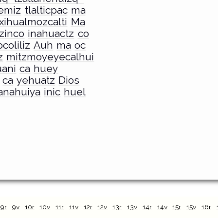
nemiz
tlalticpac
ma
xihualmozcalti
Ma
tzinco
inahuactz
co
coliliz
Auh
ma
oc
z
mitzmoyeyecalhui
uani
ca
huey
ca
yehuatz
Dios
anahuiya
inic
huel
9r
9v
10r
10v
11r
11v
12r
12v
13r
13v
14r
14v
15r
15v
16r