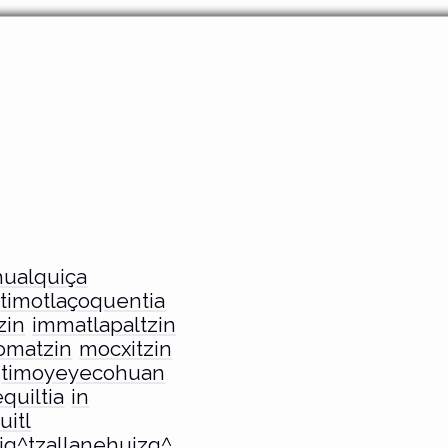
hualquiça
timotlaçoquentia
zin
immatlapaltzin
matzin
mocxitzin
timoyeyecohuan
quiltia
in
uitl
tiq^tzallanehuizq^