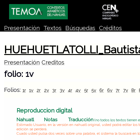
Presentación
Textos
Búsquedas
Créditos
HUEHUETLATOLLI_Bautist
Presentación
Creditos
folio: 1v
Folios:
1r
1v
2r
2v
3r
3v
4r
4v
5r
5v
6r
6v
7r
7v
8r
Reproduccion digital
Nahuatl
Notas
Traducción
(no todos los textos tienen 
Estimado Usuario, en la versión en nahuatl original, usted podrá editar lo
edición se perderá.
Cuado usted pulsa dos veces sobre una palabra, el sistema la buscará en lo