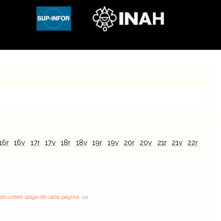
16r
16v
17r
17v
18r
18v
19r
19v
20r
20v
21r
21v
22r
22v
ndo usted salga de cada página, su