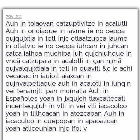
70v 211
Auh
in
toiaovan
catzuptivitze
in
acalutli
Auh
in
onoiaque
in
iavme
ie
no
ceppa
qujqujxtia
in
tetl
injc
otlaatzupca
iaume
in
otlatvic
ie
no
ceppa
iuhcan
in
juhcan
catca
ialhoa
muchipa
iuh
qujchiuhque
in
vncã
catzupaia
in
acalotli
in
çan
njmã
qujvalqujxtiaia
in
tetl
in
quavitl
&c
ic
achi
vecaoac
in
iauiotl
aiaxcan
in
qujnvalpetlaque
auh
in
acalotli
in
iuhq'n
vei
tenamjtl
ipan
momatia
Auh
in
Españoles
yoan
in
jxqujch
tlaxcaltecatl
incentequjuh
in
vtli
in
vei
vtli
iacacolco
yoan
in
tlilhoacan
in
atezcapan
Auh
in
iacaculco
in
cuepopan
in
apaoazcan
yoan
atliceuhian
injc
[fol
v