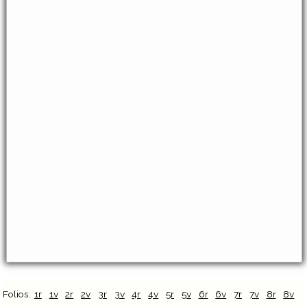
Folios:
1r
1v
2r
2v
3r
3v
4r
4v
5r
5v
6r
6v
7r
7v
8r
8v