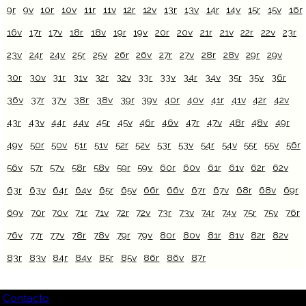
9r
9v
10r
10v
11r
11v
12r
12v
13r
13v
14r
14v
15r
15v
16r
16v
17r
17v
18r
18v
19r
19v
20r
20v
21r
21v
22r
22v
23r
23v
24r
24v
25r
25v
26r
26v
27r
27v
28r
28v
29r
29v
30r
30v
31r
31v
32r
32v
33r
33v
34r
34v
35r
35v
36r
36v
37r
37v
38r
38v
39r
39v
40r
40v
41r
41v
42r
42v
43r
43v
44r
44v
45r
45v
46r
46v
47r
47v
48r
48v
49r
49v
50r
50v
51r
51v
52r
52v
53r
53v
54r
54v
55r
55v
56r
56v
57r
57v
58r
58v
59r
59v
60r
60v
61r
61v
62r
62v
63r
63v
64r
64v
65r
65v
66r
66v
67r
67v
68r
68v
69r
69v
70r
70v
71r
71v
72r
72v
73r
73v
74r
74v
75r
75v
76r
76v
77r
77v
78r
78v
79r
79v
80r
80v
81r
81v
82r
82v
83r
83v
84r
84v
85r
85v
86r
86v
87r
Contacto