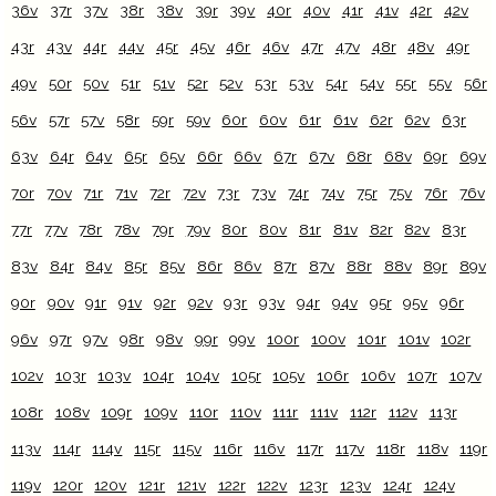
36v
37r
37v
38r
38v
39r
39v
40r
40v
41r
41v
42r
42v
43r
43v
44r
44v
45r
45v
46r
46v
47r
47v
48r
48v
49r
49v
50r
50v
51r
51v
52r
52v
53r
53v
54r
54v
55r
55v
56r
56v
57r
57v
58r
59r
59v
60r
60v
61r
61v
62r
62v
63r
63v
64r
64v
65r
65v
66r
66v
67r
67v
68r
68v
69r
69v
70r
70v
71r
71v
72r
72v
73r
73v
74r
74v
75r
75v
76r
76v
77r
77v
78r
78v
79r
79v
80r
80v
81r
81v
82r
82v
83r
83v
84r
84v
85r
85v
86r
86v
87r
87v
88r
88v
89r
89v
90r
90v
91r
91v
92r
92v
93r
93v
94r
94v
95r
95v
96r
96v
97r
97v
98r
98v
99r
99v
100r
100v
101r
101v
102r
102v
103r
103v
104r
104v
105r
105v
106r
106v
107r
107v
108r
108v
109r
109v
110r
110v
111r
111v
112r
112v
113r
113v
114r
114v
115r
115v
116r
116v
117r
117v
118r
118v
119r
119v
120r
120v
121r
121v
122r
122v
123r
123v
124r
124v