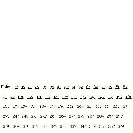
Folios:
1r
1v
2r
2v
3r
3v
4r
4v
5r
5v
6r
6v
7r
7v
8r
8v
9r
9v
10r
10v
11r
11v
12r
12v
13r
13v
14r
14v
15r
15v
16r
16v
17r
17v
18r
18v
19r
19v
20r
20v
21r
21v
22r
22v
23r
23v
24r
24v
25r
25v
26r
26v
27r
27v
28r
28v
29r
29v
30r
30v
31r
31v
32r
32v
33r
33v
34r
34v
35r
35v
36r