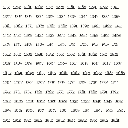
125r
125v
126r
126v
127r
127v
128r
128v
129r
129v
130r
130v
131r
131v
132r
132v
133r
133v
134r
134v
135r
135v
136r
136v
137r
137v
138r
138v
139r
139v
140r
140v
141r
141v
142r
142v
143r
143v
144r
144v
145r
145v
146r
146v
147r
147v
148r
148v
149r
149v
150r
150v
151r
151v
152r
152v
153r
153v
154r
154v
155r
155v
156r
156v
157r
157v
158r
158v
159r
159v
160r
160v
161r
161v
162r
162v
163r
163v
164r
164v
165r
165v
166r
166v
167r
167v
168r
168v
169r
169v
170r
170v
171r
171v
172r
172v
173r
173v
174r
174v
175r
175v
176r
176v
177r
177v
178r
178v
179r
179v
180r
180v
181r
181v
182r
182v
183r
183v
184r
184v
185r
185v
186r
186v
187r
187v
188r
188v
189r
189v
190r
190v
191r
191v
192r
192v
193r
193v
194r
194v
195r
195v
196r