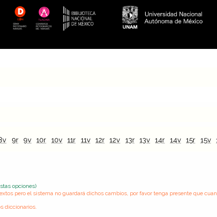
8v
9r
9v
10r
10v
11r
11v
12r
12v
13r
13v
14r
14v
15r
15v
estas opciones)
s textos pero el sistema no guardará dichos cambios, por favor tenga presente que cua
s diccionarios.