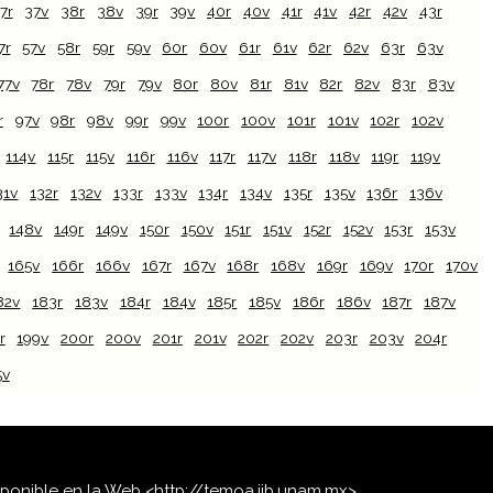
7r
37v
38r
38v
39r
39v
40r
40v
41r
41v
42r
42v
43r
7r
57v
58r
59r
59v
60r
60v
61r
61v
62r
62v
63r
63v
77v
78r
78v
79r
79v
80r
80v
81r
81v
82r
82v
83r
83v
r
97v
98r
98v
99r
99v
100r
100v
101r
101v
102r
102v
114v
115r
115v
116r
116v
117r
117v
118r
118v
119r
119v
31v
132r
132v
133r
133v
134r
134v
135r
135v
136r
136v
148v
149r
149v
150r
150v
151r
151v
152r
152v
153r
153v
165v
166r
166v
167r
167v
168r
168v
169r
169v
170r
170v
82v
183r
183v
184r
184v
185r
185v
186r
186v
187r
187v
r
199v
200r
200v
201r
201v
202r
202v
203r
203v
204r
5v
isponible en la Web <http://temoa.iib.unam.mx>