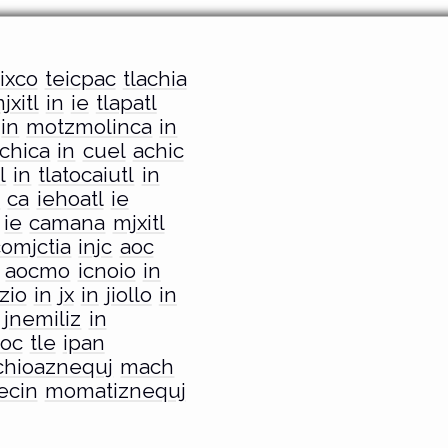
ixco
teicpac
tlachia
jxitl
in
ie
tlapatl
in
motzmolinca
in
chica
in
cuel
achic
l
in
tlatocaiutl
in
o
ca
iehoatl
ie
ie
camana
mjxitl
omjctia
injc
aoc
aocmo
icnoio
in
tzio
in
jx
in
jiollo
in
jnemiliz
in
oc
tle
ipan
chioaznequj
mach
ecin
momatiznequj