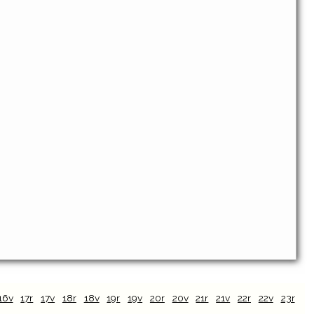
16v
17r
17v
18r
18v
19r
19v
20r
20v
21r
21v
22r
22v
23r