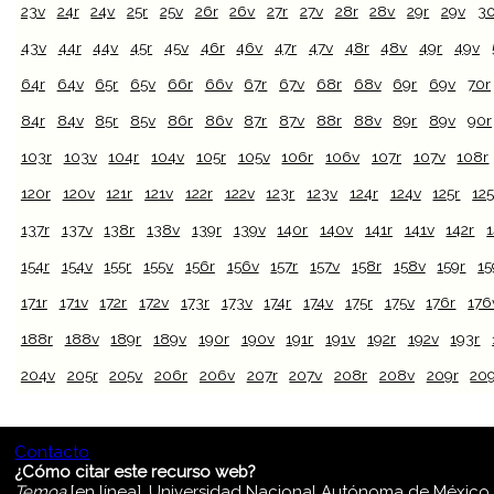
23v
24r
24v
25r
25v
26r
26v
27r
27v
28r
28v
29r
29v
30
43v
44r
44v
45r
45v
46r
46v
47r
47v
48r
48v
49r
49v
64r
64v
65r
65v
66r
66v
67r
67v
68r
68v
69r
69v
70r
84r
84v
85r
85v
86r
86v
87r
87v
88r
88v
89r
89v
90r
103r
103v
104r
104v
105r
105v
106r
106v
107r
107v
108r
120r
120v
121r
121v
122r
122v
123r
123v
124r
124v
125r
12
137r
137v
138r
138v
139r
139v
140r
140v
141r
141v
142r
154r
154v
155r
155v
156r
156v
157r
157v
158r
158v
159r
15
171r
171v
172r
172v
173r
173v
174r
174v
175r
175v
176r
176
188r
188v
189r
189v
190r
190v
191r
191v
192r
192v
193r
204v
205r
205v
206r
206v
207r
207v
208r
208v
209r
20
Contacto
¿Cómo citar este recurso web?
Temoa
[en línea]. Universidad Nacional Autónoma de México [C