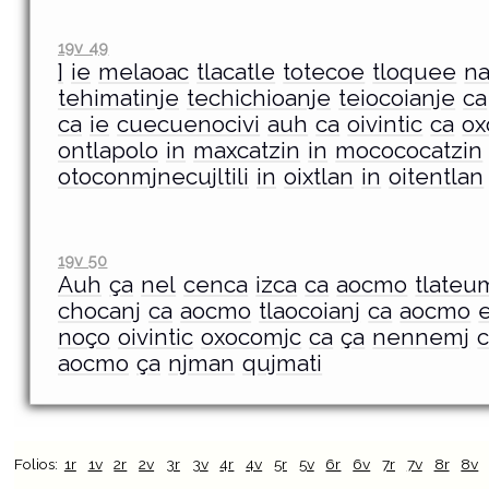
19v 49
]
ie
melaoac
tlacatle
totecoe
tloquee
n
tehimatinje
techichioanje
teiocoianje
ca
ca
ie
cuecuenocivi
auh
ca
oivintic
ca
ox
ontlapolo
in
maxcatzin
in
mocococatzin
otoconmjnecujltili
in
oixtlan
in
oitentlan
19v 50
Auh
ça
nel
cenca
izca
ca
aocmo
tlateu
chocanj
ca
aocmo
tlaocoianj
ca
aocmo
e
noço
oivintic
oxocomjc
ca
ça
nennemj
aocmo
ça
njman
qujmati
Folios:
1r
1v
2r
2v
3r
3v
4r
4v
5r
5v
6r
6v
7r
7v
8r
8v