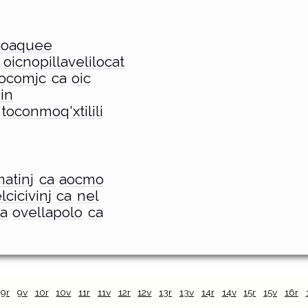
aoaquee
oicnopillavelilocat
ocomjc
ca
oic
in
toconmoq'xtilili
matinj
ca
aocmo
lcicivinj
ca
nel
ca
ovellapolo
ca
9r
9v
10r
10v
11r
11v
12r
12v
13r
13v
14r
14v
15r
15v
16r