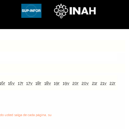
16r
16v
17r
17v
18r
18v
19r
19v
20r
20v
21r
21v
22r
22v
ndo usted salga de cada página, su