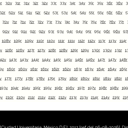
r
30v
31r
31v
32r
32v
33r
33v
34r
34v
35r
35v
36r
36v
3
50r
50v
51r
51v
52r
52v
53r
53v
54r
54v
55r
55v
56r
56v
5
70v
71r
71v
72r
72v
73r
73v
74r
74v
75r
75v
76r
76v
77r
90v
91r
91v
92r
92v
93r
93v
94r
94v
95r
95v
96r
96v
97
108v
109r
109v
110r
110v
111r
111v
112r
112v
113r
113v
114r
5v
126r
126v
127r
127v
128r
128v
129r
129v
130r
130v
131r
1
142v
143r
143v
144r
144v
145r
145v
146r
146v
147r
147v
148r
9v
160r
160v
161r
161v
162r
162v
163r
163v
164r
164v
165r
v
177r
177v
178r
178v
179r
179v
180r
180v
181r
181v
182r
1
193v
194r
194v
195r
195v
196r
196v
197r
197v
198r
198v
199
9v
210r
210v
211r
211v
212r
212v
213r
213v
214r
214v
215r
21
iudad Universitaria, México D.F.]: 2012 [ref del 06-08-2026]. D