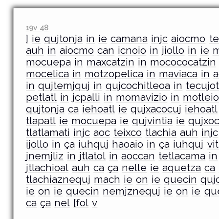
19v 48
]
ie
qujtonja
in
ie
camana
injc
aiocmo
te
auh
in
aiocmo
can
icnoio
in
jiollo
in
ie
m
mocuepa
in
maxcatzin
in
mocococatzin
mocelica
in
motzopelica
in
maviaca
in
a
in
qujtemjquj
in
qujcochitleoa
in
tecujot
petlatl
in
jcpalli
in
momavizio
in
motlei
qujtonja
ca
iehoatl
ie
qujxacocuj
iehoatl
tlapatl
ie
mocuepa
ie
qujvintia
ie
qujxoc
tlatlamati
injc
aoc
teixco
tlachia
auh
injc
ijollo
in
ça
iuhquj
haoaio
in
ça
iuhquj
vi
jnemjliz
in
jtlatol
in
aoccan
tetlacama
in
jtlachioal
auh
ca
ça
nelle
ie
aquetza
ca
tlachiaznequj
mach
ie
on
ie
quecin
quj
ie
on
ie
quecin
nemjznequj
ie
on
ie
qu
ca
ça
nel
[fol
v