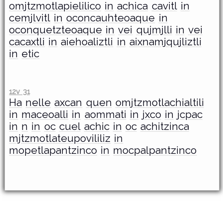
omjtzmotlapielilico
in
achica
cavitl
in
cemjlvitl
in
oconcauhteoaque
in
oconquetzteoaque
in
vei
qujmjlli
in
vei
cacaxtli
in
aiehoaliztli
in
aixnamjqujliztli
in
etic
12v 31
Ha
nelle
axcan
quen
omjtzmotlachialtili
in
maceoalli
in
aommati
in
jxco
in
jcpac
in
n
in
oc
cuel
achic
in
oc
achitzinca
mjtzmotlateupovililiz
in
mopetlapantzinco
in
mocpalpantzinco