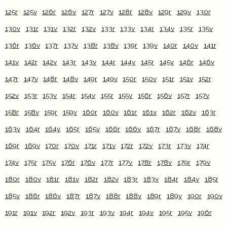
125r
125v
126r
126v
127r
127v
128r
128v
129r
129v
130r
130v
131r
131v
132r
132v
133r
133v
134r
134v
135r
135v
136r
136v
137r
137v
138r
138v
139r
139v
140r
140v
141r
141v
142r
142v
143r
143v
144r
144v
145r
145v
146r
146v
147r
147v
148r
148v
149r
149v
150r
150v
151r
151v
152r
152v
153r
153v
154r
154v
155r
155v
156r
156v
157r
157v
158r
158v
159r
159v
160r
160v
161r
161v
162r
162v
163r
163v
164r
164v
165r
165v
166r
166v
167r
167v
168r
168v
169r
169v
170r
170v
171r
171v
172r
172v
173r
173v
174r
174v
175r
175v
176r
176v
177r
177v
178r
178v
179r
179v
180r
180v
181r
181v
182r
182v
183r
183v
184r
184v
185r
185v
186r
186v
187r
187v
188r
188v
189r
189v
190r
190v
191r
191v
192r
192v
193r
193v
194r
194v
195r
195v
196r