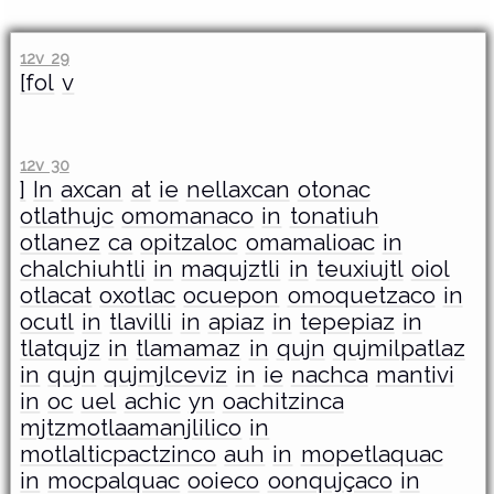
12v 29
[fol
v
12v 30
]
In
axcan
at
ie
nellaxcan
otonac
otlathujc
omomanaco
in
tonatiuh
otlanez
ca
opitzaloc
omamalioac
in
chalchiuhtli
in
maqujztli
in
teuxiujtl
oiol
otlacat
oxotlac
ocuepon
omoquetzaco
in
ocutl
in
tlavilli
in
apiaz
in
tepepiaz
in
tlatqujz
in
tlamamaz
in
qujn
qujmilpatlaz
in
qujn
qujmjlceviz
in
ie
nachca
mantivi
in
oc
uel
achic
yn
oachitzinca
mjtzmotlaamanjlilico
in
motlalticpactzinco
auh
in
mopetlaquac
in
mocpalquac
ooieco
oonqujçaco
in