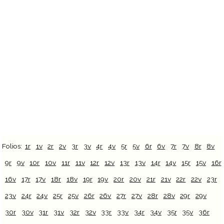
Folios:
1r
1v
2r
2v
3r
3v
4r
4v
5r
5v
6r
6v
7r
7v
8r
8v
9r
9v
10r
10v
11r
11v
12r
12v
13r
13v
14r
14v
15r
15v
16r
16v
17r
17v
18r
18v
19r
19v
20r
20v
21r
21v
22r
22v
23r
23v
24r
24v
25r
25v
26r
26v
27r
27v
28r
28v
29r
29v
30r
30v
31r
31v
32r
32v
33r
33v
34r
34v
35r
35v
36r