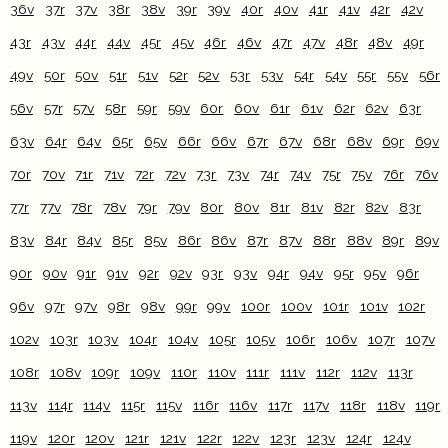
36v
37r
37v
38r
38v
39r
39v
40r
40v
41r
41v
42r
42v
43r
43v
44r
44v
45r
45v
46r
46v
47r
47v
48r
48v
49r
49v
50r
50v
51r
51v
52r
52v
53r
53v
54r
54v
55r
55v
56r
56v
57r
57v
58r
59r
59v
60r
60v
61r
61v
62r
62v
63r
63v
64r
64v
65r
65v
66r
66v
67r
67v
68r
68v
69r
69v
70r
70v
71r
71v
72r
72v
73r
73v
74r
74v
75r
75v
76r
76v
77r
77v
78r
78v
79r
79v
80r
80v
81r
81v
82r
82v
83r
83v
84r
84v
85r
85v
86r
86v
87r
87v
88r
88v
89r
89v
90r
90v
91r
91v
92r
92v
93r
93v
94r
94v
95r
95v
96r
96v
97r
97v
98r
98v
99r
99v
100r
100v
101r
101v
102r
102v
103r
103v
104r
104v
105r
105v
106r
106v
107r
107v
108r
108v
109r
109v
110r
110v
111r
111v
112r
112v
113r
113v
114r
114v
115r
115v
116r
116v
117r
117v
118r
118v
119r
119v
120r
120v
121r
121v
122r
122v
123r
123v
124r
124v