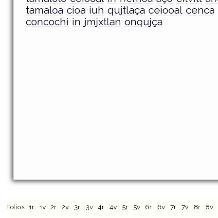
tamaloa
cioa
iuh
qujtlaça
ceiooal
cenca
concochi
in
jmjxtlan
onqujça
Folios:
1r
1v
2r
2v
3r
3v
4r
4v
5r
5v
6r
6v
7r
7v
8r
8v