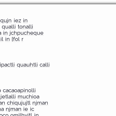
jqujn
iez
in
e
qualli
tonalli
a
in
jchpucheque
il
in
[fol
r
ipactli
quauhtli
calli
o
cacaoapinolli
ijetlalli
muchioa
an
chiqujujtl
njman
na
njman
ie
ic
oço
omjlhvitl
in