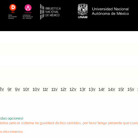
8v
9r
9v
10r
10v
11r
11v
12r
12v
13r
13v
14r
14v
15r
15v
estas opciones)
s textos pero el sistema no guardará dichos cambios, por favor tenga presente que cua
s diccionarios.