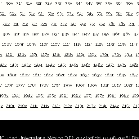
r
30v
31r
31v
32r
32v
33r
33v
34r
34v
35r
35v
36r
36v
3
50r
50v
51r
51v
52r
52v
53r
53v
54r
54v
55r
55v
56r
56v
5
70v
71r
71v
72r
72v
73r
73v
74r
74v
75r
75v
76r
76v
77r
90v
91r
91v
92r
92v
93r
93v
94r
94v
95r
95v
96r
96v
97
108v
109r
109v
110r
110v
111r
111v
112r
112v
113r
113v
114r
5v
126r
126v
127r
127v
128r
128v
129r
129v
130r
130v
131r
1
142v
143r
143v
144r
144v
145r
145v
146r
146v
147r
147v
148r
9v
160r
160v
161r
161v
162r
162v
163r
163v
164r
164v
165r
v
177r
177v
178r
178v
179r
179v
180r
180v
181r
181v
182r
1
193v
194r
194v
195r
195v
196r
196v
197r
197v
198r
198v
199
9v
210r
210v
211r
211v
212r
212v
213r
213v
214r
214v
215r
21
iudad Universitaria, México D.F.]: 2012 [ref del 07-08-2026]. D