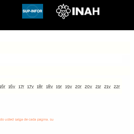
16r
16v
17r
17v
18r
18v
19r
19v
20r
20v
21r
21v
22r
22v
ndo usted salga de cada página, su