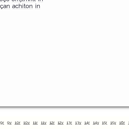
çan
achiton
in
9r
9v
10r
10v
11r
11v
12r
12v
13r
13v
14r
14v
15r
15v
16r