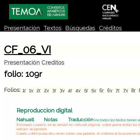
Presentación
Textos
Búsquedas
Créditos
CF_06_VI
Presentación
Creditos
folio: 109r
Folios:
1r
1v
2r
2v
3r
3v
4r
4v
5r
5v
6r
6v
7r
7v
8r
Reproduccion digital
Nahuatl
Notas
Traducción
(no todos los textos tienen 
Estimado Usuario, en la versión en nahuatl original, usted podrá editar lo
edición se perderá.
Cuado usted pulsa dos veces sobre una palabra, el sistema la buscará en lo