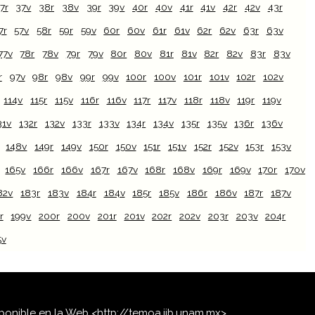
7r
37v
38r
38v
39r
39v
40r
40v
41r
41v
42r
42v
43r
7r
57v
58r
59r
59v
60r
60v
61r
61v
62r
62v
63r
63v
77v
78r
78v
79r
79v
80r
80v
81r
81v
82r
82v
83r
83v
r
97v
98r
98v
99r
99v
100r
100v
101r
101v
102r
102v
114v
115r
115v
116r
116v
117r
117v
118r
118v
119r
119v
31v
132r
132v
133r
133v
134r
134v
135r
135v
136r
136v
148v
149r
149v
150r
150v
151r
151v
152r
152v
153r
153v
165v
166r
166v
167r
167v
168r
168v
169r
169v
170r
170v
82v
183r
183v
184r
184v
185r
185v
186r
186v
187r
187v
r
199v
200r
200v
201r
201v
202r
202v
203r
203v
204r
5v
isponible en la Web <http://temoa.iib.unam.mx>