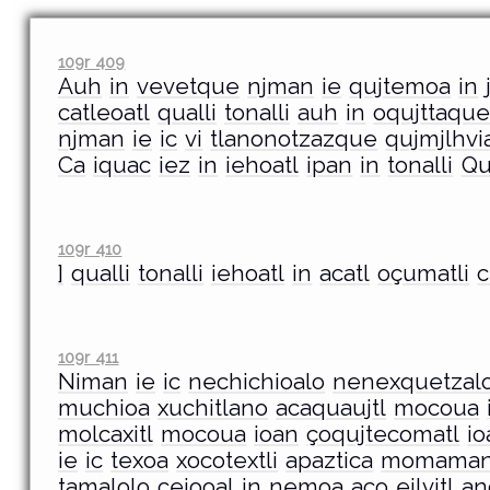
109r 409
Auh
in
vevetque
njman
ie
qujtemoa
in
catleoatl
qualli
tonalli
auh
in
oqujttaqu
njman
ie
ic
vi
tlanonotzazque
qujmjlhvi
Ca
iquac
iez
in
iehoatl
ipan
in
tonalli
Qu
109r 410
]
qualli
tonalli
iehoatl
in
acatl
oçumatli
c
109r 411
Niman
ie
ic
nechichioalo
nenexquetzal
muchioa
xuchitlano
acaquaujtl
mocoua
molcaxitl
mocoua
ioan
çoqujtecomatl
io
ie
ic
texoa
xocotextli
apaztica
momama
tamalolo
ceiooal
in
nemoa
aço
eilvitl
an