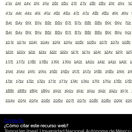
23v
24r
24v
25r
25v
26r
26v
27r
27v
28r
28v
29r
29v
30
43v
44r
44v
45r
45v
46r
46v
47r
47v
48r
48v
49r
49v
64r
64v
65r
65v
66r
66v
67r
67v
68r
68v
69r
69v
70r
84r
84v
85r
85v
86r
86v
87r
87v
88r
88v
89r
89v
90r
103r
103v
104r
104v
105r
105v
106r
106v
107r
107v
108r
120r
120v
121r
121v
122r
122v
123r
123v
124r
124v
125r
12
137r
137v
138r
138v
139r
139v
140r
140v
141r
141v
142r
154r
154v
155r
155v
156r
156v
157r
157v
158r
158v
159r
15
171r
171v
172r
172v
173r
173v
174r
174v
175r
175v
176r
176
188r
188v
189r
189v
190r
190v
191r
191v
192r
192v
193r
204v
205r
205v
206r
206v
207r
207v
208r
208v
209r
20
Contacto
¿Cómo citar este recurso web?
Temoa
[en línea]. Universidad Nacional Autónoma de México [C