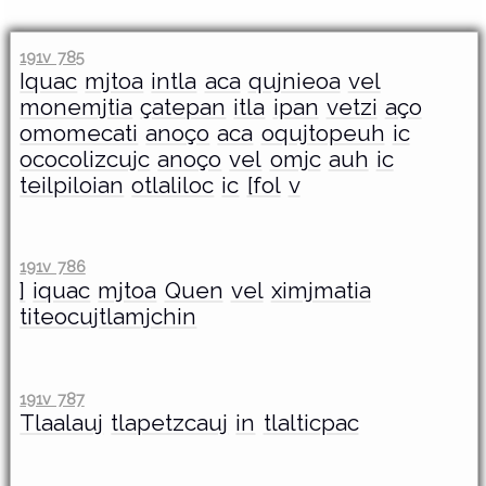
191v 785
Iquac
mjtoa
intla
aca
qujnieoa
vel
monemjtia
çatepan
itla
ipan
vetzi
aço
omomecati
anoço
aca
oqujtopeuh
ic
ococolizcujc
anoço
vel
omjc
auh
ic
teilpiloian
otlaliloc
ic
[fol
v
191v 786
]
iquac
mjtoa
Quen
vel
ximjmatia
titeocujtlamjchin
191v 787
Tlaalauj
tlapetzcauj
in
tlalticpac