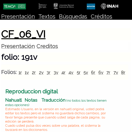
Presentación
Textos
Búsquedas
Créditos
CF_06_VI
Presentación
Creditos
folio: 191v
Folios:
1r
1v
2r
2v
3r
3v
4r
4v
5r
5v
6r
6v
7r
7v
8r
8
Reproduccion digital
Nahuatl
Notas
Traducción
(no todos los textos tienen
estas opciones)
Estimado Usuario, en la versión en nahuatl original, usted podrá
editar los textos pero el sistema no guardará dichos cambios, por
favor tenga presente que cuando usted salga de cada página, su
edición se perderá.
Cuado usted pulsa dos veces sobre una palabra, el sistema la
buscará en los diccionarios.