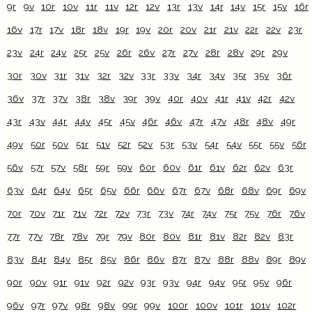
9r
9v
10r
10v
11r
11v
12r
12v
13r
13v
14r
14v
15r
15v
16r
16v
17r
17v
18r
18v
19r
19v
20r
20v
21r
21v
22r
22v
23r
23v
24r
24v
25r
25v
26r
26v
27r
27v
28r
28v
29r
29v
30r
30v
31r
31v
32r
32v
33r
33v
34r
34v
35r
35v
36r
36v
37r
37v
38r
38v
39r
39v
40r
40v
41r
41v
42r
42v
43r
43v
44r
44v
45r
45v
46r
46v
47r
47v
48r
48v
49r
49v
50r
50v
51r
51v
52r
52v
53r
53v
54r
54v
55r
55v
56r
56v
57r
57v
58r
59r
59v
60r
60v
61r
61v
62r
62v
63r
63v
64r
64v
65r
65v
66r
66v
67r
67v
68r
68v
69r
69v
70r
70v
71r
71v
72r
72v
73r
73v
74r
74v
75r
75v
76r
76v
77r
77v
78r
78v
79r
79v
80r
80v
81r
81v
82r
82v
83r
83v
84r
84v
85r
85v
86r
86v
87r
87v
88r
88v
89r
89v
90r
90v
91r
91v
92r
92v
93r
93v
94r
94v
95r
95v
96r
96v
97r
97v
98r
98v
99r
99v
100r
100v
101r
101v
102r