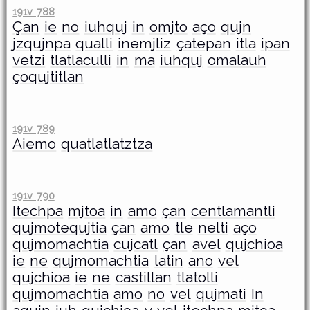
191v 788
Çan
ie
no
iuhquj
in
omjto
aço
qujn
jzqujnpa
qualli
inemjliz
çatepan
itla
ipan
vetzi
tlatlaculli
in
ma
iuhquj
omalauh
çoqujtitlan
191v 789
Aiemo
quatlatlatztza
191v 790
Itechpa
mjtoa
in
amo
çan
centlamantli
qujmotequjtia
çan
amo
tle
nelti
aço
qujmomachtia
cujcatl
çan
avel
qujchioa
ie
ne
qujmomachtia
latin
ano
vel
qujchioa
ie
ne
castillan
tlatolli
qujmomachtia
amo
no
vel
qujmati
In