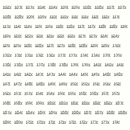
102v
103r
103v
104r
104v
105r
105v
106r
106v
107r
107v
108r
108v
109r
109v
110r
110v
111r
111v
112r
112v
113r
113v
114r
114v
115r
115v
116r
116v
117r
117v
118r
118v
119r
119v
120r
120v
121r
121v
122r
122v
123r
123v
124r
124v
125r
125v
126r
126v
127r
127v
128r
128v
129r
129v
130r
130v
131r
131v
132r
132v
133r
133v
134r
134v
135r
135v
136r
136v
137r
137v
138r
138v
139r
139v
140r
140v
141r
141v
142r
142v
143r
143v
144r
144v
145r
145v
146r
146v
147r
147v
148r
148v
149r
149v
150r
150v
151r
151v
152r
152v
153r
153v
154r
154v
155r
155v
156r
156v
157r
157v
158r
158v
159r
159v
160r
160v
161r
161v
162r
162v
163r
163v
164r
164v
165r
165v
166r
166v
167r
167v
168r
168v
169r
169v
170r
170v
171r
171v
172r
172v
173r
173v
174r