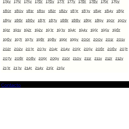
174v
175r
175v
176r
176v
177r
177v
178r
178v
179r
179v
180r
180v
181r
181v
182r
182v
183r
183v
184r
184v
185r
185v
186r
186v
187r
187v
188r
188v
189r
189v
190r
190v
191r
191v
192r
192v
193r
193v
194r
194v
195r
195v
196r
196v
197r
197v
198r
198v
199r
199v
200r
200v
201r
201v
202r
202v
203r
203v
204r
204v
205r
205v
206r
206v
207r
207v
208r
208v
209r
209v
210r
210v
211r
211v
212r
212v
213r
213v
214r
214v
215r
215v
Contacto
¿Cómo citar este recurso web?
Temoa
[en línea]. Universidad Nacional Autónoma de México
[Ciudad Universitaria, México D.F.]: 2012 [ref del 08-08-2026].
Disponible en la Web <http://temoa.iib.unam.mx>
Importante:
Estimado usuario, queremos comentarle que este
sitio aún sigue en desarrollo por lo que si usted encuentra
algún aspecto que debamos corregir o podamos mejorar le