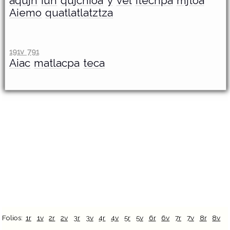
aqujn
iuh
qujchioa
y
vel
itechpa
mjtoa
Aiemo
quatlatlatztza
191v 791
Aiac
matlacpa
teca
Folios:
1r
1v
2r
2v
3r
3v
4r
4v
5r
5v
6r
6v
7r
7v
8r
8v