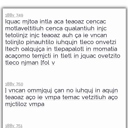
188v 749
Iquac
mjtoa
intla
aca
teaoaz
cencac
motlaveltitiuh
cenca
qualantiuh
injc
tetolinjz
injc
teaoaz
auh
ça
ie
vncan
tolinjlo
pinauhtilo
iuhqujn
tleco
onvetzi
Itech
oalqujça
in
tlepapalotl
in
momatia
acaçomo
temjcti
in
tletl
in
jquac
ovetzito
tleco
njman
[fol
v
188v 750
]
vncan
ommjquj
çan
no
iuhquj
in
aqujn
teaoaz
aço
ie
vmpa
temac
vetzitiuh
aço
mjctiloz
vmpa
188v 751