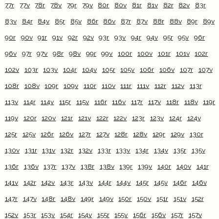
77r
77v
78r
78v
79r
79v
80r
80v
81r
81v
82r
82v
83r
83v
84r
84v
85r
85v
86r
86v
87r
87v
88r
88v
89r
89v
90r
90v
91r
91v
92r
92v
93r
93v
94r
94v
95r
95v
96r
96v
97r
97v
98r
98v
99r
99v
100r
100v
101r
101v
102r
102v
103r
103v
104r
104v
105r
105v
106r
106v
107r
107v
108r
108v
109r
109v
110r
110v
111r
111v
112r
112v
113r
113v
114r
114v
115r
115v
116r
116v
117r
117v
118r
118v
119r
119v
120r
120v
121r
121v
122r
122v
123r
123v
124r
124v
125r
125v
126r
126v
127r
127v
128r
128v
129r
129v
130r
130v
131r
131v
132r
132v
133r
133v
134r
134v
135r
135v
136r
136v
137r
137v
138r
138v
139r
139v
140r
140v
141r
141v
142r
142v
143r
143v
144r
144v
145r
145v
146r
146v
147r
147v
148r
148v
149r
149v
150r
150v
151r
151v
152r
152v
153r
153v
154r
154v
155r
155v
156r
156v
157r
157v