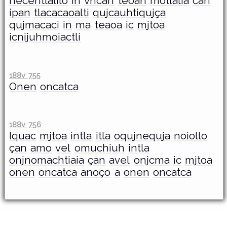
necentlalilo
in
vncan
teoan
motlalia
can
ipan
tlacacaoalti
qujcauhtiqujça
qujmacaci
in
ma
teaoa
ic
mjtoa
icnijuhmoiactli
188v 755
Onen
oncatca
188v 756
Iquac
mjtoa
intla
itla
oqujnequja
noiollo
çan
amo
vel
omuchiuh
intla
onjnomachtiaia
çan
avel
onjcma
ic
mjtoa
onen
oncatca
anoço
a
onen
oncatca