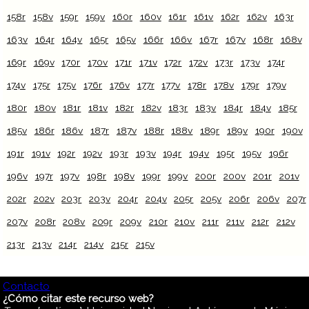
158r
158v
159r
159v
160r
160v
161r
161v
162r
162v
163r
163v
164r
164v
165r
165v
166r
166v
167r
167v
168r
168v
169r
169v
170r
170v
171r
171v
172r
172v
173r
173v
174r
174v
175r
175v
176r
176v
177r
177v
178r
178v
179r
179v
180r
180v
181r
181v
182r
182v
183r
183v
184r
184v
185r
185v
186r
186v
187r
187v
188r
188v
189r
189v
190r
190v
191r
191v
192r
192v
193r
193v
194r
194v
195r
195v
196r
196v
197r
197v
198r
198v
199r
199v
200r
200v
201r
201v
202r
202v
203r
203v
204r
204v
205r
205v
206r
206v
207r
207v
208r
208v
209r
209v
210r
210v
211r
211v
212r
212v
213r
213v
214r
214v
215r
215v
Contacto
¿Cómo citar este recurso web?