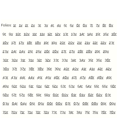
Folios:
1r
1v
2r
2v
3r
3v
4r
4v
5r
5v
6r
6v
7r
7v
8r
8v
9r
9v
10r
10v
11r
11v
12r
12v
13r
13v
14r
14v
15r
15v
16r
16v
17r
17v
18r
18v
19r
19v
20r
20v
21r
21v
22r
22v
23r
23v
24r
24v
25r
25v
26r
26v
27r
27v
28r
28v
29r
29v
30r
30v
31r
31v
32r
32v
33r
33v
34r
34v
35r
35v
36r
36v
37r
37v
38r
38v
39r
39v
40r
40v
41r
41v
42r
42v
43r
43v
44r
44v
45r
45v
46r
46v
47r
47v
48r
48v
49r
49v
50r
50v
51r
51v
52r
52v
53r
53v
54r
54v
55r
55v
56r
56v
57r
57v
58r
59r
59v
60r
60v
61r
61v
62r
62v
63r
63v
64r
64v
65r
65v
66r
66v
67r
67v
68r
68v
69r
69v
70r
70v
71r
71v
72r
72v
73r
73v
74r
74v
75r
75v
76r
76v