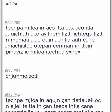
Ixnex
188v 752
Itechpa
mjtoa
in
aço
itla
oax
aço
itla
oqujchiuh
aço
avilnemjliztli
ichtequjliztli
in
momati
aiac
qujmachilia
auh
ca
ie
omachililoc
otepan
cenman
in
tlein
ipinaviz
ic
mjtoa
itechpa
yxnex
188v 753
Icnjuhmoiactli
188v 754
Itechpa
mjtoa
in
aqujn
çan
tlatlaueliloc
in
aijel
teitta
in
çan
teaoa
intla
cana