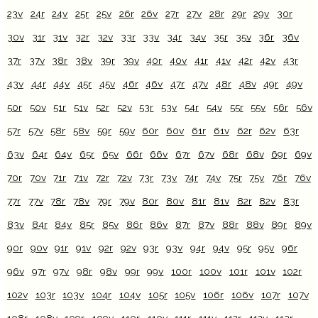
23v
24r
24v
25r
25v
26r
26v
27r
27v
28r
29r
29v
30r
30v
31r
31v
32r
32v
33r
33v
34r
34v
35r
35v
36r
36v
37r
37v
38r
38v
39r
39v
40r
40v
41r
41v
42r
42v
43r
43v
44r
44v
45r
45v
46r
46v
47r
47v
48r
48v
49r
49v
50r
50v
51r
51v
52r
52v
53r
53v
54r
54v
55r
55v
56r
56v
57r
57v
58r
58v
59r
59v
60r
60v
61r
61v
62r
62v
63r
63v
64r
64v
65r
65v
66r
66v
67r
67v
68r
68v
69r
69v
70r
70v
71r
71v
72r
72v
73r
73v
74r
74v
75r
75v
76r
76v
77r
77v
78r
78v
79r
79v
80r
80v
81r
81v
82r
82v
83r
83v
84r
84v
85r
85v
86r
86v
87r
87v
88r
88v
89r
89v
90r
90v
91r
91v
92r
92v
93r
93v
94r
94v
95r
95v
96r
96v
97r
97v
98r
98v
99r
99v
100r
100v
101r
101v
102r
102v
103r
103v
104r
104v
105r
105v
106r
106v
107r
107v