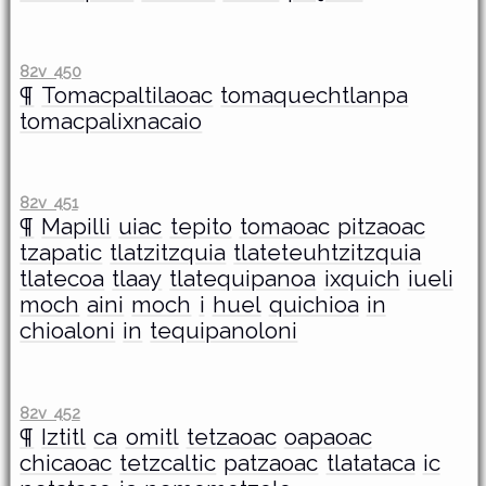
82v 450
¶
Tomacpaltilaoac
tomaquechtlanpa
tomacpalixnacaio
82v 451
¶
Mapilli
uiac
tepito
tomaoac
pitzaoac
tzapatic
tlatzitzquia
tlateteuhtzitzquia
tlatecoa
tlaay
tlatequipanoa
ixquich
iueli
moch
aini
moch
i
huel
quichioa
in
chioaloni
in
tequipanoloni
82v 452
¶
Iztitl
ca
omitl
tetzaoac
oapaoac
chicaoac
tetzcaltic
patzaoac
tlatataca
ic