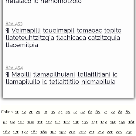
netataco
ic
nemomotzolo
82v 453
¶
Veimapilli
toueimapil
tomaoac
tepito
tlateteuhtzitzq'a
tlachicaoa
catzitzquia
tlacemilpia
82v 454
¶
Mapilli
tlamapilhuiani
tetlaittitiani
ic
tlamapiluilo
ic
tetlaittitilo
nicmapiluia
Folios:
1r
1v
2r
2v
3r
3v
4r
4v
5r
5v
6r
6v
7r
7v
8r
8v
9r
9v
10r
10v
11r
11v
12r
12v
13r
13v
14r
14v
15r
15v
16r
16v
17r
17v
18r
18v
19r
19v
20r
20v
21r
21v
22r
22v
23r