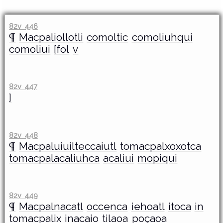
82v 446
¶
Macpaliollotli
comoltic
comoliuhqui
comoliui
[fol
v
82v 447
]
82v 448
¶
Macpaluiuilteccaiutl
tomacpalxoxotca
tomacpalacaliuhca
acaliui
mopiqui
82v 449
¶
Macpalnacatl
occenca
iehoatl
itoca
in
tomacpalix
inacaio
tilaoa
poçaoa