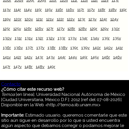
108r
108v
109r
109v
110r
110v
111r
111v
112r
112v
113r
113v
114r
114v
115r
115v
116r
116v
117r
117v
118r
118v
119r
119v
120r
120v
121r
121v
122r
122v
123r
123v
124r
124v
125r
125v
126r
126v
127r
127v
128r
128v
129r
129v
130r
130v
131r
131v
132r
132v
133r
133v
134r
134v
135r
135v
136r
136v
137r
137v
138r
138v
139r
139v
140r
140v
141r
141v
142r
142v
143r
143v
144r
144v
145r
145v
146r
146v
147r
147v
148r
148v
149r
Contacto
¿Cómo citar este recurso web?
Temoa
[en línea]. Universidad Nacional Autónoma de México
[Ciudad Universitaria, México D.F.]: 2012 [ref del 07-08-2026].
Disponible en la Web <http://temoa.iib.unam.mx>
Importante:
Estimado usuario, queremos comentarle que este
sitio aún sigue en desarrollo por lo que si usted encuentra
algún aspecto que debamos corregir o podamos mejorar le