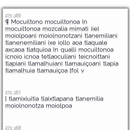
27v 166
¶
Mocuiltono
mocuiltonoa
In
mocuiltonoa
mozcalia
mimati
iiel
moiolpoani
moiolnonotzani
tlanemiliani
tlanenemiliani
ixe
iollo
aoa
tlaquale
axcaoa
tlatquioa
In
qualli
mocuiltonoa
icnoio
icnoa
tetlaoculiani
teicnoittani
tlapiani
tlamalhuiani
tlamauiçoani
tlapia
tlamalhuia
tlamauiçoa
[fol
v
27v 167
]
tlamixiuitia
tlaixtlapana
tlanemilia
moiolnonotza
moiolpoa
27v 168