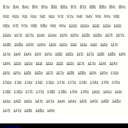
83v
84r
84v
85r
85v
86r
86v
87r
87v
88r
88v
89r
89v
90r
90v
91r
91v
92r
92v
93r
93v
94r
94v
95r
95v
96r
96v
97r
97v
98r
98v
99r
99v
100r
100v
101r
101v
102r
102v
103r
103v
104r
104v
105r
105v
106r
106v
107r
107v
108r
108v
109r
109v
110r
110v
111r
111v
112r
112v
113r
113v
114r
114v
115r
115v
116r
116v
117r
117v
118r
118v
119r
119v
120r
120v
121r
121v
122r
122v
123r
123v
124r
124v
125r
125v
126r
126v
127r
127v
128r
128v
129r
129v
130r
130v
131r
131v
132r
132v
133r
133v
134r
134v
135r
135v
136r
136v
137r
137v
138r
138v
139r
139v
140r
140v
141r
141v
142r
142v
143r
143v
144r
144v
145r
145v
146r
146v
147r
147v
148r
148v
149r
Contacto