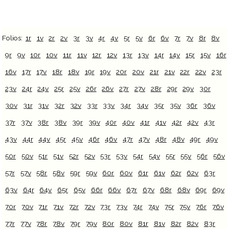
Folios:
1r
1v
2r
2v
3r
3v
4r
4v
5r
5v
6r
6v
7r
7v
8r
8v
9r
9v
10r
10v
11r
11v
12r
12v
13r
13v
14r
14v
15r
15v
16r
16v
17r
17v
18r
18v
19r
19v
20r
20v
21r
21v
22r
22v
23r
23v
24r
24v
25r
25v
26r
26v
27r
27v
28r
29r
29v
30r
30v
31r
31v
32r
32v
33r
33v
34r
34v
35r
35v
36r
36v
37r
37v
38r
38v
39r
39v
40r
40v
41r
41v
42r
42v
43r
43v
44r
44v
45r
45v
46r
46v
47r
47v
48r
48v
49r
49v
50r
50v
51r
51v
52r
52v
53r
53v
54r
54v
55r
55v
56r
56v
57r
57v
58r
58v
59r
59v
60r
60v
61r
61v
62r
62v
63r
63v
64r
64v
65r
65v
66r
66v
67r
67v
68r
68v
69r
69v
70r
70v
71r
71v
72r
72v
73r
73v
74r
74v
75r
75v
76r
76v
77r
77v
78r
78v
79r
79v
80r
80v
81r
81v
82r
82v
83r