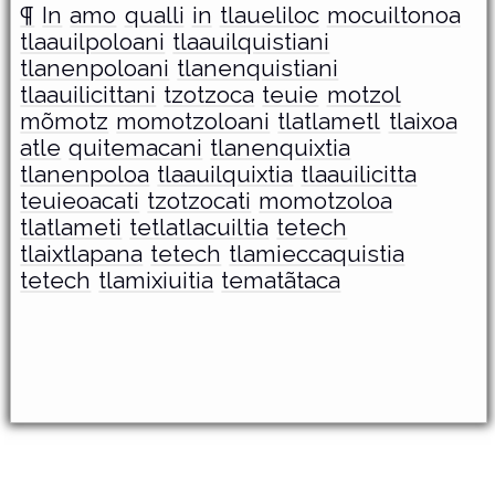
¶
In
amo
qualli
in
tlaueliloc
mocuiltonoa
tlaauilpoloani
tlaauilquistiani
tlanenpoloani
tlanenquistiani
tlaauilicittani
tzotzoca
teuie
motzol
mõmotz
momotzoloani
tlatlametl
tlaixoa
atle
quitemacani
tlanenquixtia
tlanenpoloa
tlaauilquixtia
tlaauilicitta
teuieoacati
tzotzocati
momotzoloa
tlatlameti
tetlatlacuiltia
tetech
tlaixtlapana
tetech
tlamieccaquistia
tetech
tlamixiuitia
tematãtaca