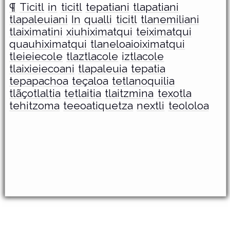
¶
Ticitl
in
ticitl
tepatiani
tlapatiani
tlapaleuiani
In
qualli
ticitl
tlanemiliani
tlaiximatini
xiuhiximatqui
teiximatqui
quauhiximatqui
tlaneloaioiximatqui
tleieiecole
tlaztlacole
iztlacole
tlaixieiecoani
tlapaleuia
tepatia
tepapachoa
teçaloa
tetlanoquilia
tlãçotlaltia
tetlaitia
tlaitzmina
texotla
tehitzoma
teeoatiquetza
nextli
teololoa