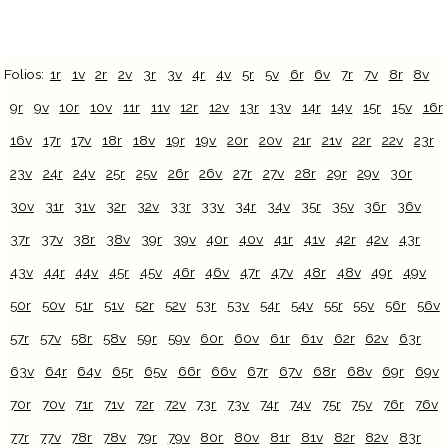
Folios:
1r
1v
2r
2v
3r
3v
4r
4v
5r
5v
6r
6v
7r
7v
8r
8v
9r
9v
10r
10v
11r
11v
12r
12v
13r
13v
14r
14v
15r
15v
16r
16v
17r
17v
18r
18v
19r
19v
20r
20v
21r
21v
22r
22v
23r
23v
24r
24v
25r
25v
26r
26v
27r
27v
28r
29r
29v
30r
30v
31r
31v
32r
32v
33r
33v
34r
34v
35r
35v
36r
36v
37r
37v
38r
38v
39r
39v
40r
40v
41r
41v
42r
42v
43r
43v
44r
44v
45r
45v
46r
46v
47r
47v
48r
48v
49r
49v
50r
50v
51r
51v
52r
52v
53r
53v
54r
54v
55r
55v
56r
56v
57r
57v
58r
58v
59r
59v
60r
60v
61r
61v
62r
62v
63r
63v
64r
64v
65r
65v
66r
66v
67r
67v
68r
68v
69r
69v
70r
70v
71r
71v
72r
72v
73r
73v
74r
74v
75r
75v
76r
76v
77r
77v
78r
78v
79r
79v
80r
80v
81r
81v
82r
82v
83r