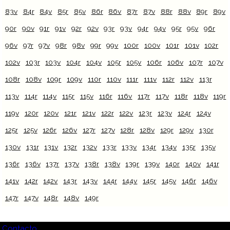
83v
84r
84v
85r
85v
86r
86v
87r
87v
88r
88v
89r
89v
90r
90v
91r
91v
92r
92v
93r
93v
94r
94v
95r
95v
96r
96v
97r
97v
98r
98v
99r
99v
100r
100v
101r
101v
102r
102v
103r
103v
104r
104v
105r
105v
106r
106v
107r
107v
108r
108v
109r
109v
110r
110v
111r
111v
112r
112v
113r
113v
114r
114v
115r
115v
116r
116v
117r
117v
118r
118v
119r
119v
120r
120v
121r
121v
122r
122v
123r
123v
124r
124v
125r
125v
126r
126v
127r
127v
128r
128v
129r
129v
130r
130v
131r
131v
132r
132v
133r
133v
134r
134v
135r
135v
136r
136v
137r
137v
138r
138v
139r
139v
140r
140v
141r
141v
142r
142v
143r
143v
144r
144v
145r
145v
146r
146v
147r
147v
148r
148v
149r
Contacto