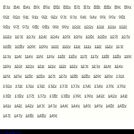
83v
84r
84v
85r
85v
86r
86v
87r
87v
88r
88v
89r
89v
90r
90v
91r
91v
92r
92v
93r
93v
94r
94v
95r
95v
96r
96v
97r
97v
98r
98v
99r
99v
100r
100v
101r
101v
102r
102v
103r
103v
104r
104v
105r
105v
106r
106v
107r
107v
108r
108v
109r
109v
110r
110v
111r
111v
112r
112v
113r
113v
114r
114v
115r
115v
116r
116v
117r
117v
118r
118v
119r
119v
120r
120v
121r
121v
122r
122v
123r
123v
124r
124v
125r
125v
126r
126v
127r
127v
128r
128v
129r
129v
130r
130v
131r
131v
132r
132v
133r
133v
134r
134v
135r
135v
136r
136v
137r
137v
138r
138v
139r
139v
140r
140v
141r
141v
142r
142v
143r
143v
144r
144v
145r
145v
146r
146v
147r
147v
148r
148v
149r
Contacto