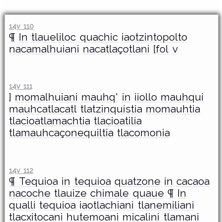
14v 110
¶
In
tlaueliloc
quachic
iaotzintopolto
nacamalhuiani
nacatlaçotlani
[fol
v
14v 111
]
momalhuiani
mauhq'
in
iiollo
mauhqui
mauhcatlacatl
tlatzinquistia
momauhtia
tlacioatlamachtia
tlacioatilia
tlamauhcaçonequiltia
tlacomonia
14v 112
¶
Tequioa
in
tequioa
quatzone
in
cacaoa
nacoche
tlauize
chimale
quaue
¶
In
qualli
tequioa
iaotlachiani
tlanemiliani
tlacxitocani
hutemoani
micalini
tlamani