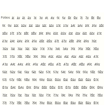
Folios:
1r
1v
2r
2v
3r
3v
4r
4v
5r
5v
6r
6v
7r
7v
8r
8v
9r
9v
10r
10v
11r
11v
12r
12v
13r
13v
14r
14v
15r
15v
16r
16v
17r
17v
18r
18v
19r
19v
20r
20v
21r
21v
22r
22v
23r
23v
24r
24v
25r
25v
26r
26v
27r
27v
28r
29r
29v
30r
30v
31r
31v
32r
32v
33r
33v
34r
34v
35r
35v
36r
36v
37r
37v
38r
38v
39r
39v
40r
40v
41r
41v
42r
42v
43r
43v
44r
44v
45r
45v
46r
46v
47r
47v
48r
48v
49r
49v
50r
50v
51r
51v
52r
52v
53r
53v
54r
54v
55r
55v
56r
56v
57r
57v
58r
58v
59r
59v
60r
60v
61r
61v
62r
62v
63r
63v
64r
64v
65r
65v
66r
66v
67r
67v
68r
68v
69r
69v
70r
70v
71r
71v
72r
72v
73r
73v
74r
74v
75r
75v
76r
76v
77r
77v
78r
78v
79r
79v
80r
80v
81r
81v
82r
82v
83r