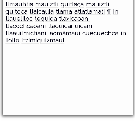
tlmauhtia
mauiztli
quitlaça
mauiztli
quiteca
tlaiçauia
tlama
atlatlamati
¶
In
tlaueliloc
tequioa
tlaxicaoani
tlacochcaoani
tlaouicanuicani
tlaauilmictiani
iaomãmaui
cuecuechca
in
iiollo
itzimiquizmaui