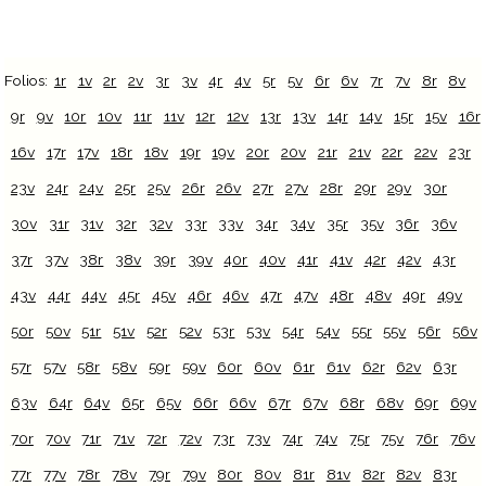
Folios:
1r
1v
2r
2v
3r
3v
4r
4v
5r
5v
6r
6v
7r
7v
8r
8v
9r
9v
10r
10v
11r
11v
12r
12v
13r
13v
14r
14v
15r
15v
16r
16v
17r
17v
18r
18v
19r
19v
20r
20v
21r
21v
22r
22v
23r
23v
24r
24v
25r
25v
26r
26v
27r
27v
28r
29r
29v
30r
30v
31r
31v
32r
32v
33r
33v
34r
34v
35r
35v
36r
36v
37r
37v
38r
38v
39r
39v
40r
40v
41r
41v
42r
42v
43r
43v
44r
44v
45r
45v
46r
46v
47r
47v
48r
48v
49r
49v
50r
50v
51r
51v
52r
52v
53r
53v
54r
54v
55r
55v
56r
56v
57r
57v
58r
58v
59r
59v
60r
60v
61r
61v
62r
62v
63r
63v
64r
64v
65r
65v
66r
66v
67r
67v
68r
68v
69r
69v
70r
70v
71r
71v
72r
72v
73r
73v
74r
74v
75r
75v
76r
76v
77r
77v
78r
78v
79r
79v
80r
80v
81r
81v
82r
82v
83r