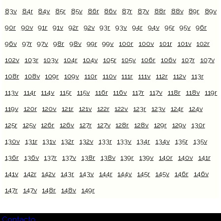
83v
84r
84v
85r
85v
86r
86v
87r
87v
88r
88v
89r
89v
90r
90v
91r
91v
92r
92v
93r
93v
94r
94v
95r
95v
96r
96v
97r
97v
98r
98v
99r
99v
100r
100v
101r
101v
102r
102v
103r
103v
104r
104v
105r
105v
106r
106v
107r
107v
108r
108v
109r
109v
110r
110v
111r
111v
112r
112v
113r
113v
114r
114v
115r
115v
116r
116v
117r
117v
118r
118v
119r
119v
120r
120v
121r
121v
122r
122v
123r
123v
124r
124v
125r
125v
126r
126v
127r
127v
128r
128v
129r
129v
130r
130v
131r
131v
132r
132v
133r
133v
134r
134v
135r
135v
136r
136v
137r
137v
138r
138v
139r
139v
140r
140v
141r
141v
142r
142v
143r
143v
144r
144v
145r
145v
146r
146v
147r
147v
148r
148v
149r
Contacto