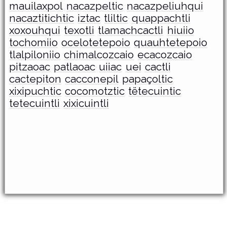
mauilaxpol
nacazpeltic
nacazpeliuhqui
nacaztitichtic
iztac
tliltic
quappachtli
xoxouhqui
texotli
tlamachcactli
hiuiio
tochomiio
ocelotetepoio
quauhtetepoio
tlalpiloniio
chimalcozcaio
ecacozcaio
pitzaoac
patlaoac
uiiac
uei
cactli
cactepiton
cacconepil
papaçoltic
xixipuchtic
cocomotztic
tëtecuintic
tetecuintli
xixicuintli