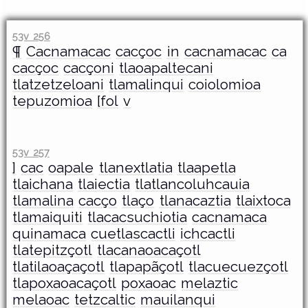
53v 256
¶
Cacnamacac
cacçoc
in
cacnamacac
ca
cacçoc
cacçoni
tlaoapaltecani
tlatzetzeloani
tlamalinqui
coiolomioa
tepuzomioa
[fol
v
53v 257
]
cac
oapale
tlanextlatia
tlaapetla
tlaichana
tlaiectia
tlatlancoluhcauia
tlamalina
cacço
tlaço
tlanacaztia
tlaixtoca
tlamaiquiti
tlacacsuchiotia
cacnamaca
quinamaca
cuetlascactli
ichcactli
tlatepitzçotl
tlacanaoacaçotl
tlatilaoaçaçotl
tlapapãçotl
tlacuecuezçotl
tlapoxaoacaçotl
poxaoac
melaztic
melaoac
tetzcaltic
mauilanqui