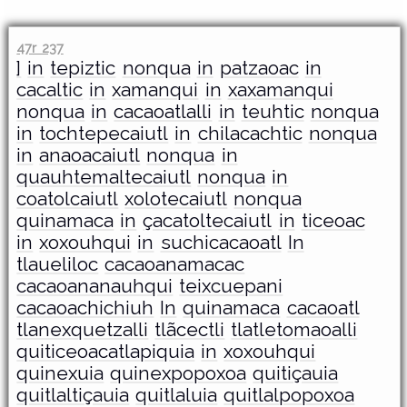
47r 237
]
in
tepiztic
nonqua
in
patzaoac
in
cacaltic
in
xamanqui
in
xaxamanqui
nonqua
in
cacaoatlalli
in
teuhtic
nonqua
in
tochtepecaiutl
in
chilacachtic
nonqua
in
anaoacaiutl
nonqua
in
quauhtemaltecaiutl
nonqua
in
coatolcaiutl
xolotecaiutl
nonqua
quinamaca
in
çacatoltecaiutl
in
ticeoac
in
xoxouhqui
in
suchicacaoatl
In
tlaueliloc
cacaoanamacac
cacaoananauhqui
teixcuepani
cacaoachichiuh
In
quinamaca
cacaoatl
tlanexquetzalli
tlãcectli
tlatletomaoalli
quiticeoacatlapiquia
in
xoxouhqui
quinexuia
quinexpopoxoa
quitiçauia
quitlaltiçauia
quitlaluia
quitlalpopoxoa