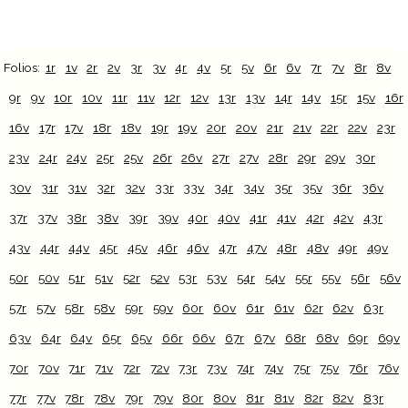
Folios:
1r
1v
2r
2v
3r
3v
4r
4v
5r
5v
6r
6v
7r
7v
8r
8v
9r
9v
10r
10v
11r
11v
12r
12v
13r
13v
14r
14v
15r
15v
16r
16v
17r
17v
18r
18v
19r
19v
20r
20v
21r
21v
22r
22v
23r
23v
24r
24v
25r
25v
26r
26v
27r
27v
28r
29r
29v
30r
30v
31r
31v
32r
32v
33r
33v
34r
34v
35r
35v
36r
36v
37r
37v
38r
38v
39r
39v
40r
40v
41r
41v
42r
42v
43r
43v
44r
44v
45r
45v
46r
46v
47r
47v
48r
48v
49r
49v
50r
50v
51r
51v
52r
52v
53r
53v
54r
54v
55r
55v
56r
56v
57r
57v
58r
58v
59r
59v
60r
60v
61r
61v
62r
62v
63r
63v
64r
64v
65r
65v
66r
66v
67r
67v
68r
68v
69r
69v
70r
70v
71r
71v
72r
72v
73r
73v
74r
74v
75r
75v
76r
76v
77r
77v
78r
78v
79r
79v
80r
80v
81r
81v
82r
82v
83r