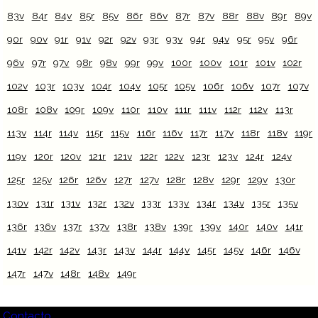
83v
84r
84v
85r
85v
86r
86v
87r
87v
88r
88v
89r
89v
90r
90v
91r
91v
92r
92v
93r
93v
94r
94v
95r
95v
96r
96v
97r
97v
98r
98v
99r
99v
100r
100v
101r
101v
102r
102v
103r
103v
104r
104v
105r
105v
106r
106v
107r
107v
108r
108v
109r
109v
110r
110v
111r
111v
112r
112v
113r
113v
114r
114v
115r
115v
116r
116v
117r
117v
118r
118v
119r
119v
120r
120v
121r
121v
122r
122v
123r
123v
124r
124v
125r
125v
126r
126v
127r
127v
128r
128v
129r
129v
130r
130v
131r
131v
132r
132v
133r
133v
134r
134v
135r
135v
136r
136v
137r
137v
138r
138v
139r
139v
140r
140v
141r
141v
142r
142v
143r
143v
144r
144v
145r
145v
146r
146v
147r
147v
148r
148v
149r
Contacto