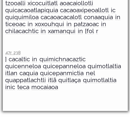
tzooalli
xicocuitlatl
aoacaiollotli
quicacaoatlapiquia
cacaoaxipeoallotl
ic
quiquimiloa
cacaoacacalotl
conaaquia
in
ticeoac
in
xoxouhqui
in
patzaoac
in
chilacachtic
in
xamanqui
in
[fol
r
47r 238
]
cacaltic
in
quimichnacaztic
quicenneloa
quicepanneloa
quimotlaltia
itlan
caquia
quicepanmictia
nel
quappatlachtli
itlã
quitlaça
quimotlaltia
inic
teca
mocaiaoa