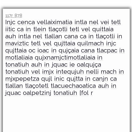
117r 878
Injc
cenca
vellaiximatia
intla
nel
vei
tetl
iitic
ca
in
tlein
tlaçotli
tetl
vel
quittaia
auh
intla
nel
tlallan
cana
ca
in
tlaçotli
in
maviztic
tetl
vel
qujttaia
quilmach
injc
qujttaia
oc
ioac
in
qujçaia
cana
tlacpac
in
motlaliaia
qujxnamjctimotlaliaia
in
tonatiuh
auh
in
jquac
ie
oalqujça
tonatiuh
vel
imjx
intequjuh
nelli
mach
in
mjxpepetza
qujl
inic
qujtta
in
canjn
ca
tlallan
tlaçotetl
tlacuechaoatica
auh
in
jquac
oalpetzinj
tonatiuh
[fol
r