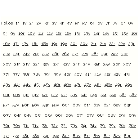
Folios:
1r
1v
2r
2v
3r
3v
4r
4v
5r
5v
6r
6v
7r
7v
8r
8v
9r
9v
10r
10v
11r
11v
12r
12v
13r
13v
14r
14v
15r
15v
16r
16v
17r
17v
18r
18v
19r
19v
20r
20v
21r
21v
22r
22v
23r
23v
24r
24v
25r
25v
26r
26v
27r
27v
28r
29r
29v
30r
30v
31r
31v
32r
32v
33r
33v
34r
34v
35r
35v
36r
36v
37r
37v
38r
38v
39r
39v
40r
40v
41r
41v
42r
42v
43r
43v
44r
44v
45r
45v
46r
46v
47r
47v
48r
48v
49r
49v
50r
50v
51r
51v
52r
52v
53r
53v
54r
54v
55r
55v
56r
56v
57r
57v
58r
58v
59r
59v
60r
60v
61r
61v
62r
62v
63r
63v
64r
64v
65r
65v
66r
66v
67r
67v
68r
68v
69r
69v
70r
70v
71r
71v
72r
72v
73r
73v
74r
74v
75r
75v
76r
76v
77r
77v
78r
78v
79r
79v
80r
80v
81r
81v
82r
82v
83r