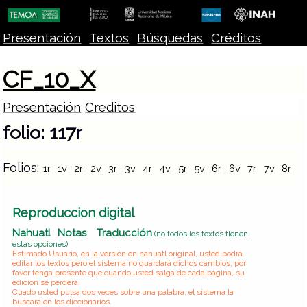
Presentación
Textos
Búsquedas
Créditos
CF_10_X
Presentación
Creditos
folio: 117r
Folios:
1r
1v
2r
2v
3r
3v
4r
4v
5r
5v
6r
6v
7r
7v
8r
8
Reproduccion digital
Nahuatl
Notas
Traducción
(no todos los textos tienen
estas opciones)
Estimado Usuario, en la versión en nahuatl original, usted podrá
editar los textos pero el sistema no guardará dichos cambios, por
favor tenga presente que cuando usted salga de cada página, su
edición se perderá.
Cuado usted pulsa dos veces sobre una palabra, el sistema la
buscará en los diccionarios.