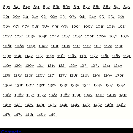
83v
84r
84v
85r
85v
86r
86v
87r
87v
88r
88v
89r
89v
90r
90v
91r
91v
92r
92v
93r
93v
94r
94v
95r
95v
96r
96v
97r
97v
98r
98v
99r
99v
100r
100v
101r
101v
102r
102v
103r
103v
104r
104v
105r
105v
106r
106v
107r
107v
108r
108v
109r
109v
110r
110v
111r
111v
112r
112v
113r
113v
114r
114v
115r
115v
116r
116v
117r
117v
118r
118v
119r
119v
120r
120v
121r
121v
122r
122v
123r
123v
124r
124v
125r
125v
126r
126v
127r
127v
128r
128v
129r
129v
130r
130v
131r
131v
132r
132v
133r
133v
134r
134v
135r
135v
136r
136v
137r
137v
138r
138v
139r
139v
140r
140v
141r
141v
142r
142v
143r
143v
144r
144v
145r
145v
146r
146v
147r
147v
148r
148v
149r
Contacto