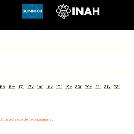
16r
16v
17r
17v
18r
18v
19r
19v
20r
20v
21r
21v
22r
22v
ndo usted salga de cada página, su