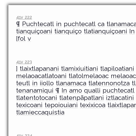
41v 222
¶
Puchtecatl
in
puchtecatl
ca
tlanamaca
tianquiçoani
tianquiço
tlatianquiçoani
In
[fol
v
41v 223
]
tlaixtlapanani
tlamixiuitiani
tlapiloatiani
melaoacatlatoani
tlatolmelaoac
melaoa
teutl
in
iiollo
tlanamaca
tlatennonotza
t
tenanamiqui
¶
In
amo
qualli
puchtecatl
tlatentotocani
tlatenpãpatlani
iztlacatini
texicoani
tepoiouiani
texixicoa
tlaixtlapa
tlamieccaquistia
41v 224