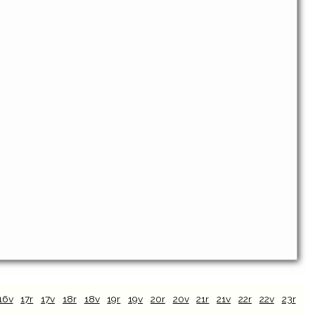
16v
17r
17v
18r
18v
19r
19v
20r
20v
21r
21v
22r
22v
23r