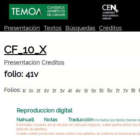
Presentación
Textos
Búsquedas
Créditos
CF_10_X
Presentación
Creditos
folio: 41v
Folios:
1r
1v
2r
2v
3r
3v
4r
4v
5r
5v
6r
6v
7r
7v
8r
Reproduccion digital
Nahuatl
Notas
Traducción
(no todos los textos tienen 
Estimado Usuario, en la versión en nahuatl original, usted podrá editar lo
edición se perderá.
Cuado usted pulsa dos veces sobre una palabra, el sistema la buscará en lo