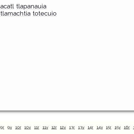
acatl
tlapanauia
tlamachtia
totecuio
9r
9v
10r
10v
11r
11v
12r
12v
13r
13v
14r
14v
15r
15v
16r