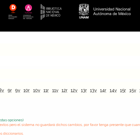
8v
9r
9v
10r
10v
11r
11v
12r
12v
13r
13v
14r
14v
15r
15v
estas opciones)
s textos pero el sistema no guardará dichos cambios, por favor tenga presente que cua
s diccionarios.