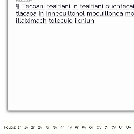
¶
Tecoani
tealtiani
in
tealtiani
puchtecai
tlacaoa
in
innecuiltonol
mocuiltonoa
mo
itlaiximach
totecuio
iicniuh
Folios:
1r
1v
2r
2v
3r
3v
4r
4v
5r
5v
6r
6v
7r
7v
8r
8v