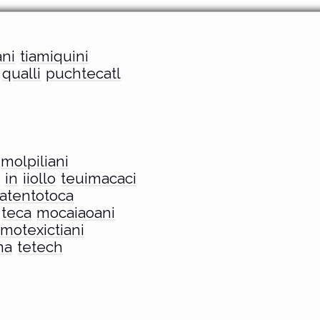
ni
tiamiquini
qualli
puchtecatl
molpiliani
c
in
iiollo
teuimacaci
latentotoca
teca
mocaiaoani
motexictiani
na
tetech