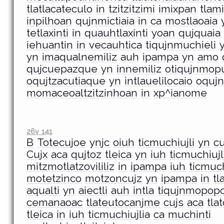
tlatlacateculo
in
tzitzitzimi
imixpan
tlami
inpilhoan
qujnmictiaia
in
ca
mostlaoaia
tetlaxinti
in
quauhtlaxinti
yoan
qujquaia
iehuantin
in
vecauhtica
tiqujnmuchieli
yn
imaqualnemiliz
auh
ipampa
yn
amo
qujcuepazque
yn
innemiliz
otiqujnmop
oqujtzacutiaque
yn
intlauelilocaio
oquj
momaceoaltzitzinhoan
in
xp^ianome
26v 141
B
Totecujoe
ynjc
oiuh
ticmuchiujli
yn
cu
Cujx
aca
qujtoz
tleica
yn
iuh
ticmuchiujl
mitzmotlatzovililiz
in
ipampa
iuh
ticmuch
motetzinco
motzoncujz
yn
ipampa
in
tl
aqualti
yn
aiectli
auh
intla
tiqujnmopopo
cemanaoac
tlateutocanjme
cujs
aca
tla
tleica
in
iuh
ticmuchiujlia
ca
muchinti