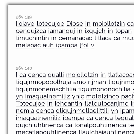
26v 139
Iioiave
totecujoe
Diose
in
moiollotzin
ca
cenqujzca
iamanquj
in
ixqujch
in
topan
timuchintin
in
cemanaoac
titlaca
ca
muc
melaoac
auh
ipampa
[fol
v
26v 140
]
ca
cenca
qualli
moiollotzin
in
tlatlacoa
tiqujnmopopolhuja
amo
njman
tiqujnmot
tiqujnmonemachtilia
tiqujmononochilia
yn
imaqualnemiliz
ynjc
motetzinco
pac
Totecujoe
in
iehoantin
tlateutocanjme
i
nemia
cenca
otiqujnmotlaelittili
yn
ipa
imaqualnemiliz
ipampa
ca
cenca
tequal
qujchiuhtinenca
ca
tonalpouhtinenca
te
mecatlapouhtinenca
tlaulchaiauhtinenc