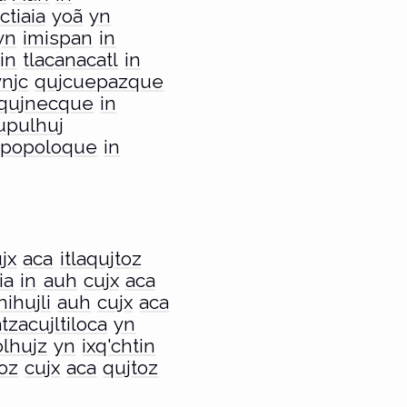
ctiaia
yoã
yn
yn
imispan
in
in
tlacanacatl
in
ynjc
qujcuepazque
qujnecque
in
upulhuj
npopoloque
in
jx
aca
itlaqujtoz
ia
in
auh
cujx
aca
ihujli
auh
cujx
aca
atzacujltiloca
yn
lhujz
yn
ixq'chtin
toz
cujx
aca
qujtoz