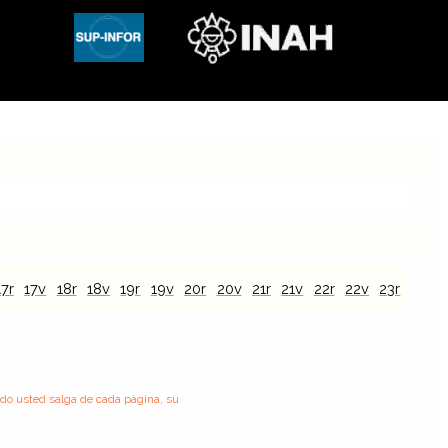
17r
17v
18r
18v
19r
19v
20r
20v
21r
21v
22r
22v
23r
23v
ndo usted salga de cada página, su