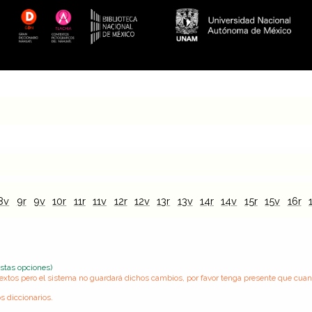
8v
9r
9v
10r
11r
11v
12r
12v
13r
13v
14r
14v
15r
15v
16r
estas opciones)
s textos pero el sistema no guardará dichos cambios, por favor tenga presente que cua
s diccionarios.