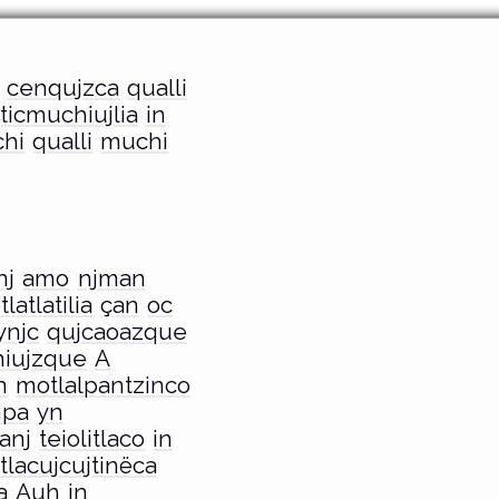
cenqujzca
qualli
ticmuchiujlia
in
hi
qualli
muchi
nj
amo
njman
latlatilia
çan
oc
ynjc
qujcaoazque
hiujzque
A
n
motlalpantzinco
mpa
yn
anj
teiolitlaco
in
tlacujcujtinëca
a
Auh
in