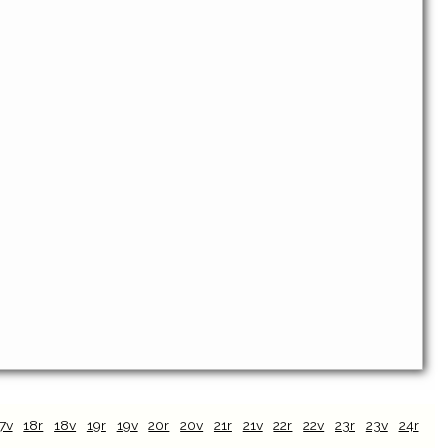
7v
18r
18v
19r
19v
20r
20v
21r
21v
22r
22v
23r
23v
24r