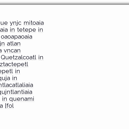
que
ynjc
mitoaia
iaia
in
tetepe
in
oaoapaoaia
jn
atlan
a
vncan
Quetzalcoatl
in
Iztactepetl
epetl
in
quja
in
tlacatlaliaia
qujntlantiaia
i
in
quenami
ia
[fol