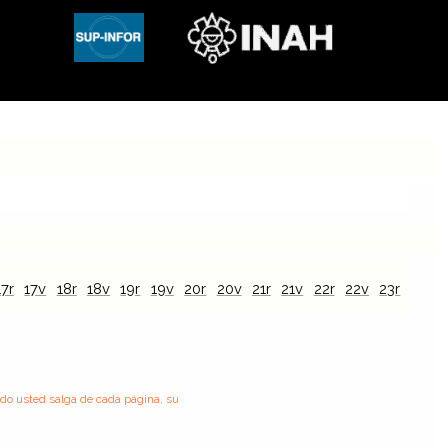
17r
17v
18r
18v
19r
19v
20r
20v
21r
21v
22r
22v
23r
23v
ndo usted salga de cada página, su