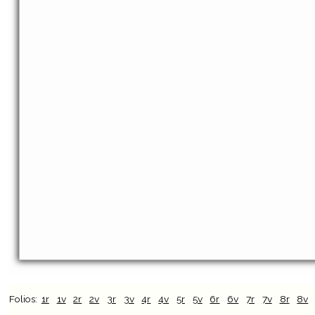
Folios:
1r
1v
2r
2v
3r
3v
4r
4v
5r
5v
6r
6v
7r
7v
8r
8v