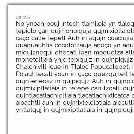
21r 105
No
ynoan
pouj
intech
tlamiloia
yn
tlalo
tepicto
çan
qujmonpiquja
qujmixiptlaiot
çaço
catle
tepetl
Auh
in
aqujn
coaciujia
quaquauhtia
cocototzauja
anoço
yn
aqu
miqujznequj
ehecatl
ipan
moquetza
atl
monetoltiaia
ynjc
tepiqujz
in
qujnpiqujz
Chalchivitl
Icue
in
Tlaloc
Popucatepetl
Poiauhtecatl
yoan
in
çaço
quezqujtetl
t
qujnteneoaz
in
qujpiqujz
Auh
in
qujnpi
qujmixiptlatiaia
in
tetepe
çan
tzoalli
qujn
qujntlacatlachieltiaia
tlacatlachixticatca
aioachtli
auh
in
qujmixtelolotiaia
aiecutl
yntlatquj
in
qujmixiptlatiaia
in
qujnpiquj