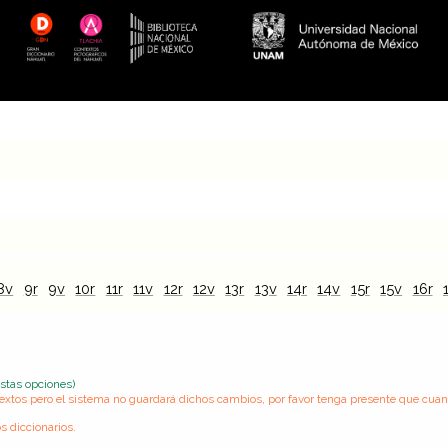
8v
9r
9v
10r
11r
11v
12r
12v
13r
13v
14r
14v
15r
15v
16r
estas opciones)
s textos pero el sistema no guardará dichos cambios, por favor tenga presente que cua
s diccionarios.