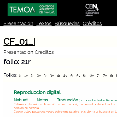
Presentación
Textos
Búsquedas
Créditos
CF_01_I
Presentación
Creditos
folio: 21r
Folios:
1r
1v
2r
2v
3r
3v
4r
4v
5r
5v
6r
6v
7r
7v
8r
Reproduccion digital
Nahuatl
Notas
Traducción
(no todos los textos tienen 
Estimado Usuario, en la versión en nahuatl original, usted podrá editar lo
edición se perderá.
Cuado usted pulsa dos veces sobre una palabra, el sistema la buscará en lo