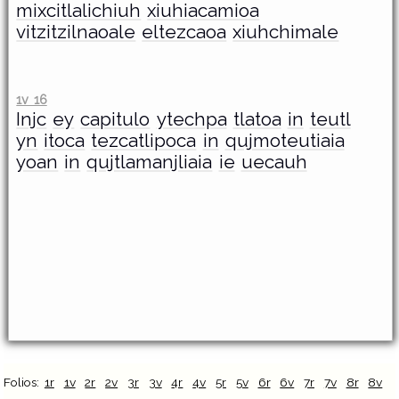
mixcitlalichiuh
xiuhiacamioa
vitzitzilnaoale
eltezcaoa
xiuhchimale
1v 16
Injc
ey
capitulo
ytechpa
tlatoa
in
teutl
yn
itoca
tezcatlipoca
in
qujmoteutiaia
yoan
in
qujtlamanjliaia
ie
uecauh
Folios:
1r
1v
2r
2v
3r
3v
4r
4v
5r
5v
6r
6v
7r
7v
8r
8v