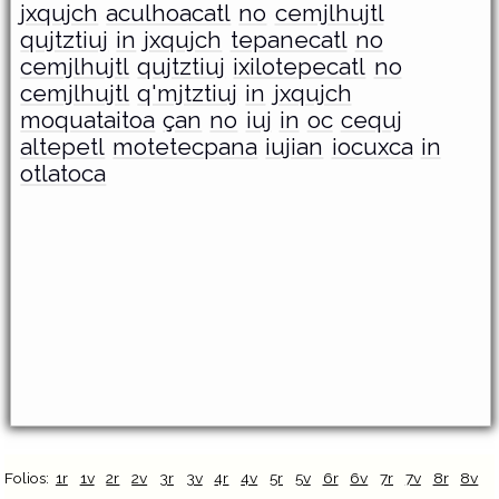
jxqujch
aculhoacatl
no
cemjlhujtl
qujtztiuj
in
jxqujch
tepanecatl
no
cemjlhujtl
qujtztiuj
ixilotepecatl
no
cemjlhujtl
q'mjtztiuj
in
jxqujch
moquataitoa
çan
no
iuj
in
oc
cequj
altepetl
motetecpana
iujian
iocuxca
in
otlatoca
Folios:
1r
1v
2r
2v
3r
3v
4r
4v
5r
5v
6r
6v
7r
7v
8r
8v