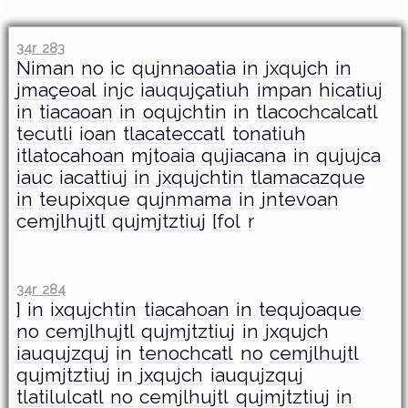
34r 283
Niman
no
ic
qujnnaoatia
in
jxqujch
in
jmaçeoal
injc
iauqujçatiuh
impan
hicatiuj
in
tiacaoan
in
oqujchtin
in
tlacochcalcatl
tecutli
ioan
tlacateccatl
tonatiuh
itlatocahoan
mjtoaia
qujiacana
in
qujujca
iauc
iacattiuj
in
jxqujchtin
tlamacazque
in
teupixque
qujnmama
in
jntevoan
cemjlhujtl
qujmjtztiuj
[fol
r
34r 284
]
in
ixqujchtin
tiacahoan
in
tequjoaque
no
cemjlhujtl
qujmjtztiuj
in
jxqujch
iauqujzquj
in
tenochcatl
no
cemjlhujtl
qujmjtztiuj
in
jxqujch
iauqujzquj
tlatilulcatl
no
cemjlhujtl
qujmjtztiuj
in