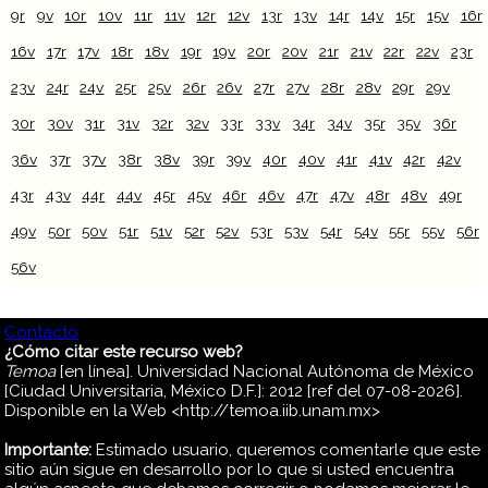
9r
9v
10r
10v
11r
11v
12r
12v
13r
13v
14r
14v
15r
15v
16r
16v
17r
17v
18r
18v
19r
19v
20r
20v
21r
21v
22r
22v
23r
23v
24r
24v
25r
25v
26r
26v
27r
27v
28r
28v
29r
29v
30r
30v
31r
31v
32r
32v
33r
33v
34r
34v
35r
35v
36r
36v
37r
37v
38r
38v
39r
39v
40r
40v
41r
41v
42r
42v
43r
43v
44r
44v
45r
45v
46r
46v
47r
47v
48r
48v
49r
49v
50r
50v
51r
51v
52r
52v
53r
53v
54r
54v
55r
55v
56r
56v
Contacto
¿Cómo citar este recurso web?
Temoa
[en línea]. Universidad Nacional Autónoma de México
[Ciudad Universitaria, México D.F.]: 2012 [ref del 07-08-2026].
Disponible en la Web <http://temoa.iib.unam.mx>
Importante:
Estimado usuario, queremos comentarle que este
sitio aún sigue en desarrollo por lo que si usted encuentra