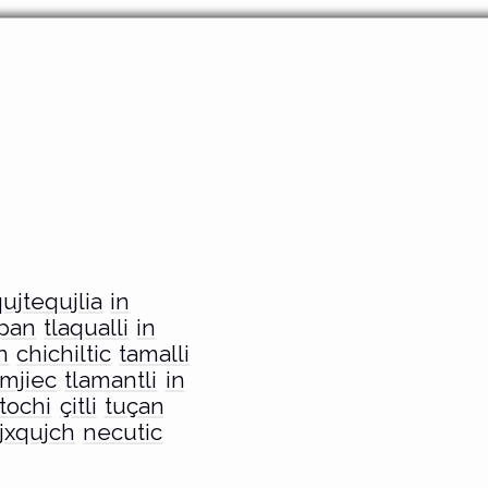
ujtequjlia
in
pan
tlaqualli
in
n
chichiltic
tamalli
mjiec
tlamantli
in
tochi
çitli
tuçan
jxqujch
necutic