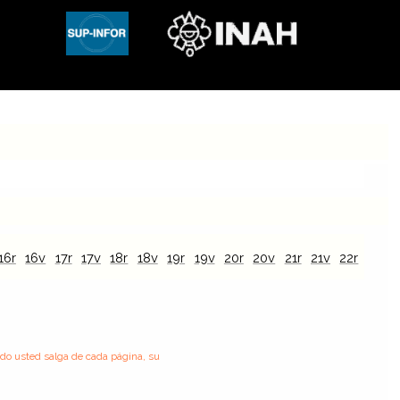
16r
16v
17r
17v
18r
18v
19r
19v
20r
20v
21r
21v
22r
22v
ndo usted salga de cada página, su