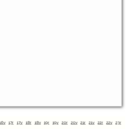
16v
17r
17v
18r
18v
19r
19v
20r
20v
21r
21v
22r
22v
23r