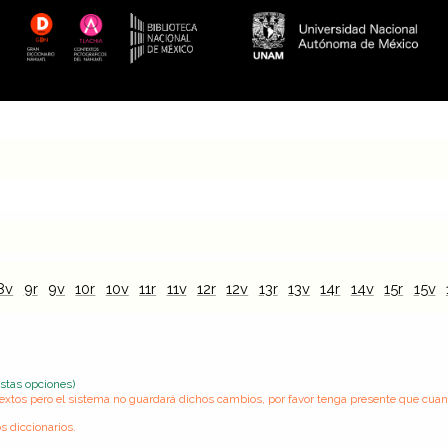
8v
9r
9v
10r
10v
11r
11v
12r
12v
13r
13v
14r
14v
15r
15v
estas opciones)
s textos pero el sistema no guardará dichos cambios, por favor tenga presente que cua
s diccionarios.