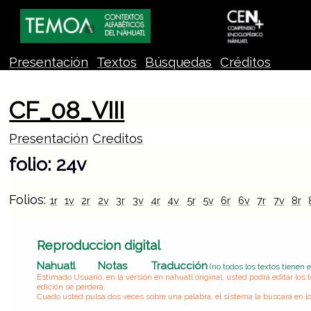
Presentación
Textos
Búsquedas
Créditos
CF_08_VIII
Presentación
Creditos
folio: 24v
Folios:
1r
1v
2r
2v
3r
3v
4r
4v
5r
5v
6r
6v
7r
7v
8r
Reproduccion digital
Nahuatl
Notas
Traducción
(no todos los textos tienen 
Estimado Usuario, en la versión en nahuatl original, usted podrá editar lo
edición se perderá.
Cuado usted pulsa dos veces sobre una palabra, el sistema la buscará en lo