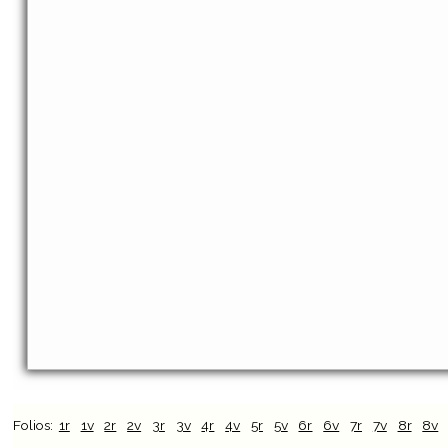
Folios:
1r
1v
2r
2v
3r
3v
4r
4v
5r
5v
6r
6v
7r
7v
8r
8v