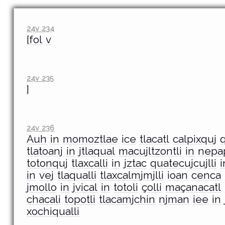
24v 234
[fol
v
24v 235
]
24v 236
Auh
in
momoztlae
ice
tlacatl
calpixquj
q
tlatoanj
in
jtlaqual
macujltzontli
in
nepa
totonquj
tlaxcalli
in
jztac
quatecujcujlli
i
in
vej
tlaqualli
tlaxcalmjmjlli
ioan
cenca
jmollo
in
jvical
in
totoli
çolli
maçanacatl
chacali
topotli
tlacamjchin
njman
iee
in
xochiqualli