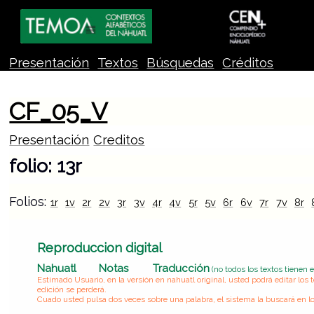
Presentación
Textos
Búsquedas
Créditos
CF_05_V
Presentación
Creditos
folio: 13r
Folios:
1r
1v
2r
2v
3r
3v
4r
4v
5r
5v
6r
6v
7r
7v
8r
Reproduccion digital
Nahuatl
Notas
Traducción
(no todos los textos tienen 
Estimado Usuario, en la versión en nahuatl original, usted podrá editar lo
edición se perderá.
Cuado usted pulsa dos veces sobre una palabra, el sistema la buscará en lo