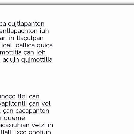
oca
cujtlapanton
entlapachton
iuh
ian
in
tlaçulpan
icel
ioaltica
quiça
mottitia
çan
ieh
n
aqujn
qujmottitia
anoço
tlei
çan
vapiltontli
çan
vel
c
çan
cacapanton
onqueme
lacaxiuhian
vetzi
in
tlalli
ixco
onotiuh