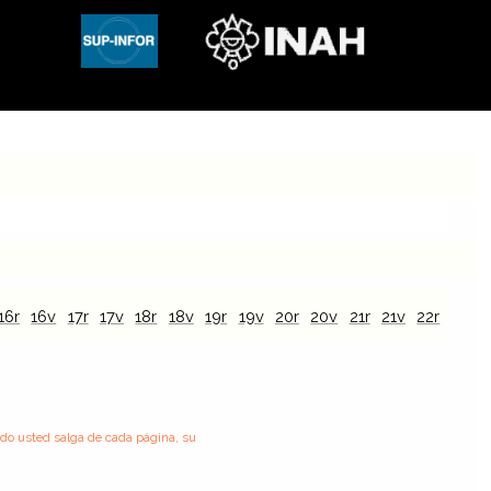
16r
16v
17r
17v
18r
18v
19r
19v
20r
20v
21r
21v
22r
22v
ndo usted salga de cada página, su