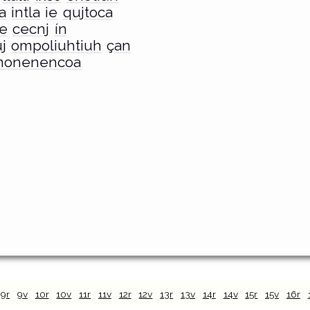
a
intla
ie
qujtoca
ne
cecnj
ín
j
ompoliuhtiuh
çan
onenencoa
9r
9v
10r
10v
11r
11v
12r
12v
13r
13v
14r
14v
15r
15v
16r