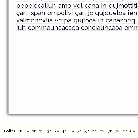
pepeiocatiuh
amo
vel
cana
in
qujmottiti
çan
ixpan
ompolivi
çan
jc
qujqueloa
ie
valmonextia
vmpa
qujtoca
in
canaznequ
iuh
commauhcacaoa
conciauhcaoa
omm
Folios:
1r
1v
2r
2v
3r
3v
4r
4v
5r
5v
6r
6v
7r
7v
8r
8v