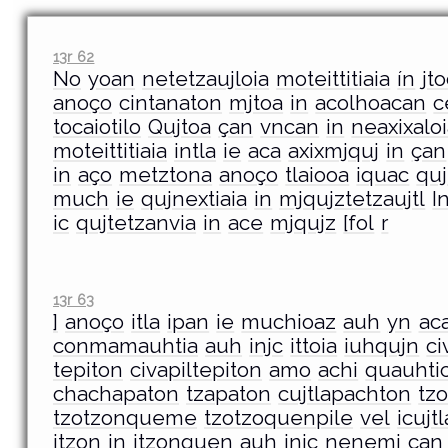
13r 62
No
yoan
netetzaujloia
moteittitiaia
ín
jt
anoço
cintanaton
mjtoa
in
acolhoacan
c
tocaiotilo
Qujtoa
çan
vncan
in
neaxixalo
moteittitiaia
intla
ie
aca
axixmjquj
in
çan
in
aço
metztona
anoço
tlaiooa
iquac
quj
much
ie
qujnextiaia
in
mjqujztetzaujtl
I
ic
qujtetzanvia
in
ace
mjqujz
[fol
r
13r 63
]
anoço
itla
ipan
ie
muchioaz
auh
yn
ac
conmamauhtia
auh
injc
ittoia
iuhqujn
ci
tepiton
civapiltepiton
amo
achi
quauhti
chachapaton
tzapaton
cujtlapachton
tz
tzotzonqueme
tzotzoquenpile
vel
icujt
jtzon
in
jtzonquen
auh
injc
nenemj
çan