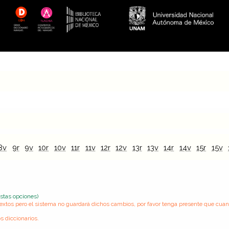
8v
9r
9v
10r
10v
11r
11v
12r
12v
13r
13v
14r
14v
15r
15v
estas opciones)
s textos pero el sistema no guardará dichos cambios, por favor tenga presente que cua
s diccionarios.