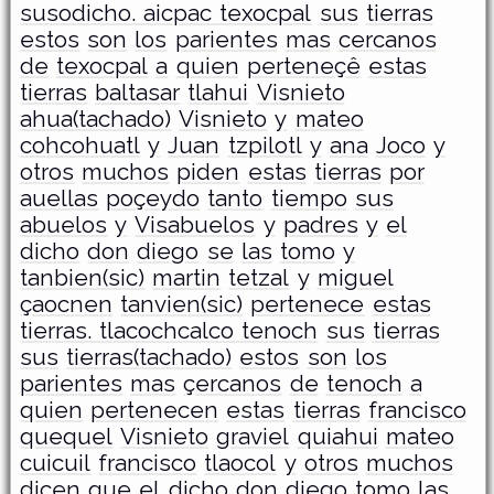
susodicho. aicpac texocpal
sus
tierras
estos
son
los
parientes
mas
cercanos
de
texocpal
a
quien
perteneçê
estas
tierras
baltasar
tlahui
Visnieto
ahua(tachado)
Visnieto
y
mateo
cohcohuatl
y
Juan
tzpilotl
y
ana
Joco
y
otros
muchos
piden
estas
tierras
por
auellas
poçeydo
tanto
tiempo
sus
abuelos
y
Visabuelos
y
padres
y
el
dicho
don
diego
se
las
tomo
y
tanbien(sic)
martin
tetzal
y
miguel
çaocnen
tanvien(sic)
pertenece
estas
tierras. tlacochcalco tenoch
sus
tierras
sus
tierras(tachado)
estos
son
los
parientes
mas
çercanos
de
tenoch
a
quien
pertenecen
estas
tierras
francisco
quequel
Visnieto
graviel
quiahui
mateo
cuicuil
francisco
tlaocol
y
otros
muchos
diçen
que
el
dicho
don
diego
tomo
las