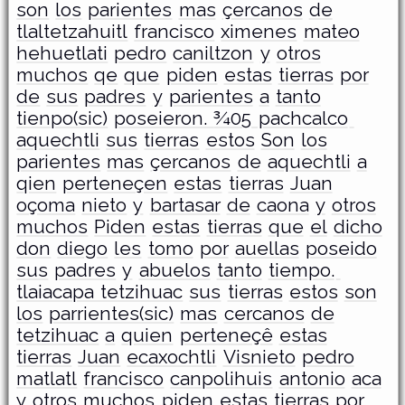
son
los
parientes
mas
çercanos
de
tlaltetzahuitl
francisco
ximenes
mateo
hehuetlati
pedro
caniltzon
y
otros
muchos
qe
que
piden
estas
tierras
por
de
sus
padres
y
parientes
a
tanto
tienpo(sic)
poseieron. ¾05 pachcalco
aquechtli
sus
tierras
estos
Son
los
parientes
mas
çercanos
de
aquechtli
a
qien
perteneçen
estas
tierras
Juan
oçoma
nieto
y
bartasar
de
caona
y
otros
muchos
Piden
estas
tierras
que
el
dicho
don
diego
les
tomo
por
auellas
poseido
sus
padres
y
abuelos
tanto
tiempo.
tlaiacapa tetzihuac
sus
tierras
estos
son
los
parrientes(sic)
mas
cercanos
de
tetzihuac
a
quien
perteneçê
estas
tierras
Juan
ecaxochtli
Visnieto
pedro
matlatl
francisco
canpolihuis
antonio
aca
y
otros
muchos
piden
estas
tierras
por