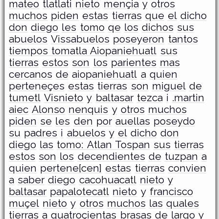
mateo
tlatlati
nieto
mençia
y
otros
muchos
piden
estas
tierras
que
el
dicho
don
diego
les
tomo
qe
los
dichos
sus
abuelos
Vissabuelos
poseyeron
tantos
tiempos tomatla Aiopaniehuatl
sus
tierras
estos
son
los
parientes
mas
cercanos
de
aiopaniehuatl
a
quien
perteneçes
estas
tierras
son
miguel
de
tumetl
Visnieto
y
baltasar
tezca
i
.martin
aiec
Alonso
nenquis
y
otros
muchos
piden
se
les
den
por
auellas
poseydo
su
padres
i
abuelos
y
el
dicho
don
diego
las
tomo: Atlan Tospan
sus
tierras
estos
son
los
decendientes
de
tuzpan
a
quien
pertene[cen]
estas
tierras
convien
a
saber
diego
cacohuacatl
nieto
y
baltasar
papalotecatl
nieto
y
francisco
muçel
nieto
y
otros
muchos
las
quales
tierras
a
quatroçientas
brasas
de
largo
y