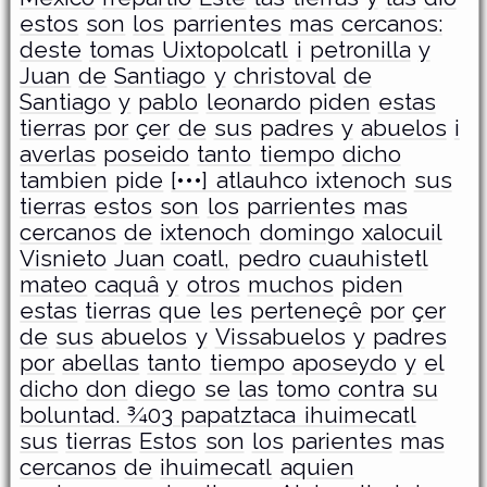
estos
son
los
parrientes
mas
cercanos:
deste
tomas
Uixtopolcatl
i
petronilla
y
Juan
de
Santiago
y
christoval
de
Santiago
y
pablo
leonardo
piden
estas
tierras
por
çer
de
sus
padres
y
abuelos
i
averlas
poseido
tanto
tiempo
dicho
tambien
pide
[•••] atlauhco ixtenoch
sus
tierras
estos
son
los
parrientes
mas
cercanos
de
ixtenoch
domingo
xalocuil
Visnieto
Juan
coatl,
pedro
cuauhistetl
mateo
caquâ
y
otros
muchos
piden
estas
tierras
que
les
perteneçê
por
çer
de
sus
abuelos
y
Vissabuelos
y
padres
por
abellas
tanto
tiempo
aposeydo
y
el
dicho
don
diego
se
las
tomo
contra
su
boluntad. ¾03 papatztaca ihuimecatl
sus
tierras
Estos
son
los
parientes
mas
cercanos
de
ihuimecatl
aquien