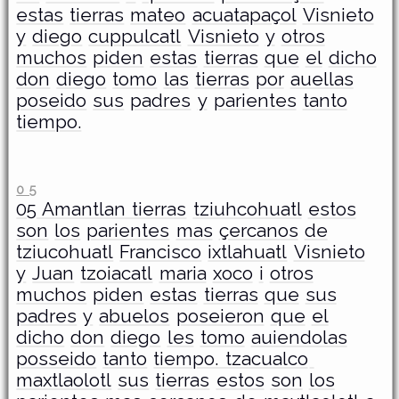
estas
tierras
mateo
acuatapaçol
Visnieto
y
diego
cuppulcatl
Visnieto
y
otros
muchos
piden
estas
tierras
que
el
dicho
don
diego
tomo
las
tierras
por
auellas
poseido
sus
padres
y
parientes
tanto
tiempo.
0 5
­05 Amantlan tierras
tziuhcohuatl
estos
son
los
parientes
mas
çercanos
de
tziucohuatl
Francisco
ixtlahuatl
Visnieto
y
Juan
tzoiacatl
maria
xoco
i
otros
muchos
piden
estas
tierras
que
sus
padres
y
abuelos
poseieron
que
el
dicho
don
diego
les
tomo
auiendolas
posseido
tanto
tiempo. tzacualco
maxtlaolotl
sus
tierras
estos
son
los