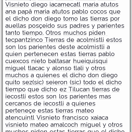
Visnieto
diego
iacamecatl
maria
atutos
ana
papâ
maria
atutos
pablo
cocos
que
el
dicho
don
diego
tomo
las
tierras
por
auellas
posçeido
sus
padres
y
parientes
tanto
tiempo.
Otros
muchos
piden
tecpantzinco Tierras
de
acolmistli
estos
son
los
parientes
deste
acolmistli
a
quien
pertenecen
estas
tierras
pablo
cuexcos
nieto
baltasar
hueiquisqui
miguel
tlacac
y
alonso
tlali
y
otros
muchos
a
quienes
el
dicho
don
diego
quito
sez(sic)
seieron
(sic)
todo
el
dicho
tiempo
que
dicho
ez Tilucan tierras
de
iecostli
estos
son
los
parientes
mas
cercanos
de
iecostli
a
quienes
perteneçe
estas
tierras
mateo
atencuintl
Visnieto
francisco
xaiaca
visnieto
mateo
amalcoch
miguel
y
otros
muchos
piden
estas
tierras
que
el
dicho