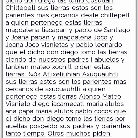
dicho
don
diego
las
tomo Cosutlan
Chiltepetl
sus
tierras
estos
son
los
parientes
mas
çercanos
deste
chiltepetl
a
quien
perteneçe
estas
tierras
magdalena
tiacapan
y
pablo
de
Santiago
y
Joana
papan
y
magdalena
Joco
y
Joana
Joco
visnietas
y
pablo
leonardo
que
el
dicho
don
diego
tomo
las
tierras
ciendo
de
nuestros
padres
i
abuelos
y
tanbien
mateo
xochitl
piden
estas
tierras. ¾04 Atlixeliuhian Axuquauhtli
sus
tierras
estos
son
los
parientes
mas
cercanos
de
axucuauhtli
a
quien
perteneçe
estas
tierras
Alonso
Mateo
Visnieto
diego
iacamecatl
maria
atutos
ana
papâ
maria
atutos
pablo
cocos
que
el
dicho
don
diego
tomo
las
tierras
por
auellas
posçeido
sus
padres
y
parientes
tanto
tiempo.
Otros
muchos
piden