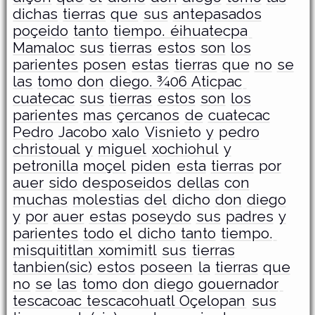
dichas
tierras
que
sus
antepasados
poçeido
tanto
tiempo. éihuatecpa
Mamaloc
sus
tierras
estos
son
los
parientes
posen
estas
tierras
que
no
se
las
tomo
don
diego. ¾06 Aticpac
cuatecac
sus
tierras
estos
son
los
parientes
mas
çercanos
de
cuatecac
Pedro
Jacobo
xalo
Visnieto
y
pedro
christoual
y
miguel
xochiohul
y
petronilla
moçel
piden
esta
tierras
por
auer
sido
desposeidos
dellas
con
muchas
molestias
del
dicho
don
diego
y
por
auer
estas
poseydo
sus
padres
y
parientes
todo
el
dicho
tanto
tiempo.
misquititlan xomimitl
sus
tierras
tanbien(sic)
estos
poseen
la
tierras
que
no
se
las
tomo
don
diego
gouernador
tescacoac tescacohuatl Oçelopan
sus