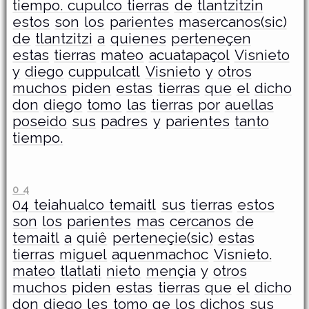
tiempo. cupulco tierras
de
tlantzitzin
estos
son
los
parientes
masercanos(sic)
de
tlantzitzi
a
quienes
perteneçen
estas
tierras
mateo
acuatapaçol
Visnieto
y
diego
cuppulcatl
Visnieto
y
otros
muchos
piden
estas
tierras
que
el
dicho
don
diego
tomo
las
tierras
por
auellas
poseido
sus
padres
y
parientes
tanto
tiempo.
0 4
­04 teiahualco temaitl
sus
tierras
estos
son
los
parientes
mas
cercanos
de
temaitl
a
quiê
perteneçie(sic)
estas
tierras
miguel
aquenmachoc
Visnieto.
mateo
tlatlati
nieto
mençia
y
otros
muchos
piden
estas
tierras
que
el
dicho
don
diego
les
tomo
qe
los
dichos
sus