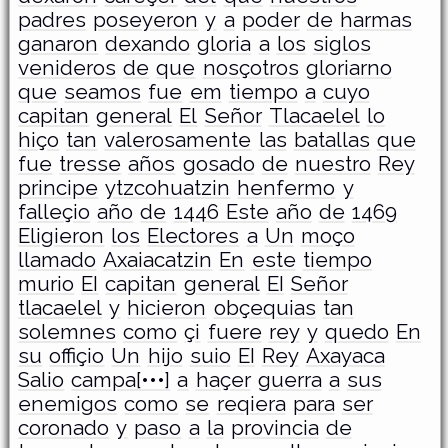
padres
poseyeron
y
a
poder
de
harmas
ganaron
dexando
gloria
a
los
siglos
venideros
de
que
nosçotros
gloriarno
que
seamos
fue
em
tiempo
a
cuyo
capitan
general
El
Señor
Tlacaelel
lo
hiço
tan
valerosamente
las
batallas
que
fue
tresse
años
gosado
de
nuestro
Rey
principe
ytzcohuatzin
henfermo
y
falleçio
año
de
1446 Este
año
de
1469
Eligieron
los
Electores
a
Un
moço
llamado
Axaiacatzin
En
este
tiempo
murio
EI
capitan
general
EI
Señor
tlacaelel
y
hicieron
obçequias
tan
solemnes
como
çi
fuere
rey
y
quedo
En
su
offiçio
Un
hijo
suio
EI
Rey
Axayaca
Salio
campa[•••]
a
haçer
guerra
a
sus
enemigos
como
se
reqiera
para
ser
coronado
y
paso
a
la
provincia
de