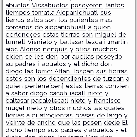
abuelos
Vissabuelos
poseyeron
tantos
tiempos tomatla Aiopaniehuatl
sus
tierras
estos
son
los
parientes
mas
cercanos
de
aiopaniehuatl
a
quien
perteneçes
estas
tierras
son
miguel
de
tumetl
Visnieto
y
baltasar
tezca
i
.martin
aiec
Alonso
nenquis
y
otros
muchos
piden
se
les
den
por
auellas
poseydo
su
padres
i
abuelos
y
el
dicho
don
diego
las
tomo: Atlan Tospan
sus
tierras
estos
son
los
decendientes
de
tuzpan
a
quien
pertene[cen]
estas
tierras
convien
a
saber
diego
cacohuacatl
nieto
y
baltasar
papalotecatl
nieto
y
francisco
muçel
nieto
y
otros
muchos
las
quales
tierras
a
quatroçientas
brasas
de
largo
y
Veinte
de
ancho
que
las
posen
dede
El
dicho
tiempo
sus
padres
y
abuelos
y
el