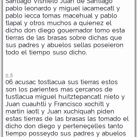
Santiago
Visnieto
Juan
de
Santiago
pablo
leonardo
y
miguel
iacamecatl
y
pablo
iecca
tomas
macehual
y
pablo
tlapal
y
otros
muchos
a
quienez
el
dicho
don
diego
gouernador
tomo
esta
tierras
de
las
brasas
sobre
dichas
que
sus
padres
y
abuelos
sellas
poseieron
todo
el
tiempo
suso
dicho.
0 6
­06 acusac tostlacua
sus
tierras
estos
son
los
parientes
mas
çercanos
de
tustlacua
miguel
huitztepancatl
nieto
y
Juan
cuauhtli
y
Francisco
xochitl
y
martin
iaotl
y
Juan
xuchiquah
piden
estas
tierras
de
las
brasas
las
tomado
el
dicho
don
diego
y
perteneçelles
tanto
tiempo
posseydo
sus
padres
y
abuelos