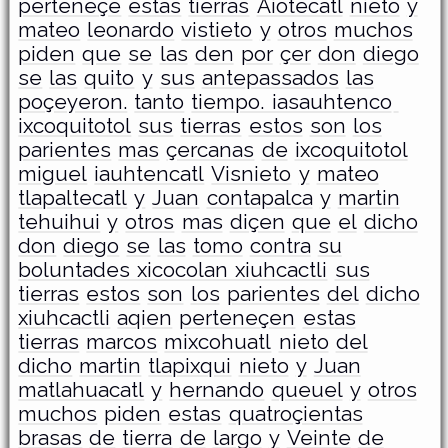
perteneçe
estas
tierras
Aiotecatl
nieto
y
mateo
leonardo
vistieto
y
otros
muchos
piden
que
se
las
den
por
çer
don
diego
se
las
quito
y
sus
antepassados
las
poçeyeron.
tanto
tiempo. iasauhtenco
ixcoquitotol
sus
tierras
estos
son
los
parientes
mas
çercanas
de
ixcoquitotol
miguel
iauhtencatl
Visnieto
y
mateo
tlapaltecatl
y
Juan
contapalca
y
martin
tehuihui
y
otros
mas
diçen
que
el
dicho
don
diego
se
las
tomo
contra
su
boluntades xicocolan xiuhcactli
sus
tierras
estos
son
los
parientes
del
dicho
xiuhcactli
aqien
perteneçen
estas
tierras
marcos
mixcohuatl
nieto
del
dicho
martin
tlapixqui
nieto
y
Juan
matlahuacatl
y
hernando
queuel
y
otros
muchos
piden
estas
quatroçientas
brasas
de
tierra
de
largo
y
Veinte
de