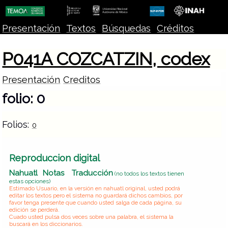
Presentación
Textos
Búsquedas
Créditos
P041A COZCATZIN, codex
Presentación
Creditos
folio: 0
Folios:
0
Reproduccion digital
Nahuatl
Notas
Traducción
(no todos los textos tienen
estas opciones)
Estimado Usuario, en la versión en nahuatl original, usted podrá
editar los textos pero el sistema no guardará dichos cambios, por
favor tenga presente que cuando usted salga de cada página, su
edición se perderá.
Cuado usted pulsa dos veces sobre una palabra, el sistema la
buscará en los diccionarios.