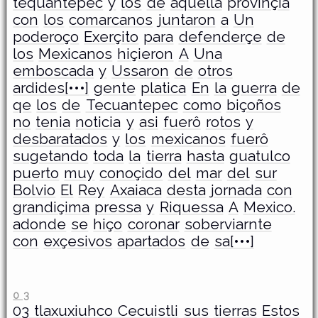
tequantepec
y
los
de
aquella
provinçia
con
los
comarcanos
juntaron
a
Un
poderoço
Exerçito
para
defenderçe
de
los
Mexicanos
hiçieron
A
Una
emboscada
y
Ussaron
de
otros
ardides[•••]
gente
platica
En
la
guerra
de
qe
los
de
Tecuantepec
como
biçoños
no
tenia
noticia
y
asi
fuerô
rotos
y
desbaratados
y
los
mexicanos
fuerô
sugetando
toda
la
tierra
hasta
guatulco
puerto
muy
conoçido
del
mar
del
sur
Bolvio
El
Rey
Axaiaca
desta
jornada
con
grandiçima
pressa
y
Riquessa
A
Mexico.
adonde
se
hiço
coronar
soberviarnte
con
exçesivos
apartados
de
sa[•••]
0 3
­03 tlaxuxiuhco Cecuistli
sus
tierras
Estos