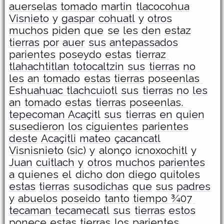
auerselas
tomado
martin
tlacocohua
Visnieto
y
gaspar
cohuatl
y
otros
muchos
piden
que
se
les
den
estaz
tierras
por
auer
sus
antepassados
parientes
poseydo
estas
tierraz
tlahachtitlan totocaltzin
sus
tierras
no
les
an
tomado
estas
tierras
poseenlas
Eshuahuac tlachcuiotl
sus
tierras
no
les
an
tomado
estas
tierras
poseenlas.
tepecoman Acaçitl
sus
tierras
en
quien
susedieron
los
ciguientes
parientes
deste
Acaçitli
mateo
çacancatl
Visnisnieto
(sic)
y
alonço
icnoxochitl
y
Juan
cuitlach
y
otros
muchos
parientes
a
quienes
el
dicho
don
diego
quitoles
estas
tierras
susodichas
que
sus
padres
y
abuelos
poseido
tanto
tiempo ¾07
tecaman tecamecatl
sus
tierras
estos
poneçe
estas
tierras
los
parientes