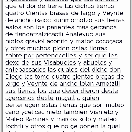
que
el
donde
tiene
las
dichas
tierras
quatro
Cientas
brasas
de
largo
y
Veynte
de
ancho ixaioc xiuhmomotzo
sus
tierras
estos
son
los
parientes
mas
çercanos
de
tlanqatzatzicactli
Anateyuc
sus
nietos
graviel
aconito
y
mateo
cocoçaca
y
otros
muchos
piden
estas
tierras
sobre
por
pertenecelles
y
ser
que
les
dexo
de
sus
Visabuelos
y
abuelos
y
antepassados
las
quales
del
dicho
don
Diego
las
tomo
quatro
çientas
braças
de
largo
y
Veynte
de
ancho tolan Ametztli
sus
tierras
los
que
decendieron
deste
açercanos
deste
maçatl
a
quien
perteneçen
estas
tierras
que
son
mateo
cano
ycelicac
nieto
tambien
Visnieto
y
Mateo
Ramires
y
marcos
xolo
y
mateo
tochtli
y
otros
que
no
çe
ponen
la
qual