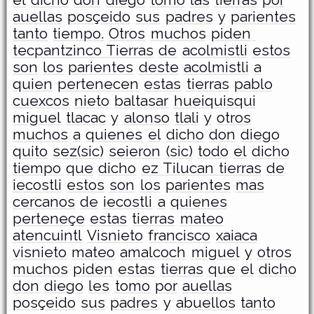
el
dicho
don
diego
tomo
las
tierras
por
auellas
posçeido
sus
padres
y
parientes
tanto
tiempo.
Otros
muchos
piden
tecpantzinco Tierras
de
acolmistli
estos
son
los
parientes
deste
acolmistli
a
quien
pertenecen
estas
tierras
pablo
cuexcos
nieto
baltasar
hueiquisqui
miguel
tlacac
y
alonso
tlali
y
otros
muchos
a
quienes
el
dicho
don
diego
quito
sez(sic)
seieron
(sic)
todo
el
dicho
tiempo
que
dicho
ez Tilucan tierras
de
iecostli
estos
son
los
parientes
mas
cercanos
de
iecostli
a
quienes
perteneçe
estas
tierras
mateo
atencuintl
Visnieto
francisco
xaiaca
visnieto
mateo
amalcoch
miguel
y
otros
muchos
piden
estas
tierras
que
el
dicho
don
diego
les
tomo
por
auellas
posçeido
sus
padres
y
abuellos
tanto