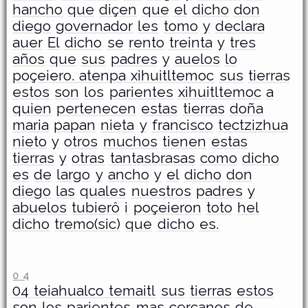
hancho
que
diçen
que
el
dicho
don
diego
governador
les
tomo
y
declara
auer
El
dicho
se
rento
treinta
y
tres
años
que
sus
padres
y
auelos
lo
poçeiero. atenpa xihuitltemoc
sus
tierras
estos
son
los
parientes
xihuitltemoc
a
quien
pertenecen
estas
tierras
doña
maria
papan
nieta
y
francisco
tectzizhua
nieto
y
otros
muchos
tienen
estas
tierras
y
otras
tantasbrasas
como
dicho
es
de
largo
y
ancho
y
el
dicho
don
diego
las
quales
nuestros
padres
y
abuelos
tubierô
i
poçeieron
toto
hel
dicho
tremo(sic)
que
dicho
es.
0 4
­04 teiahualco temaitl
sus
tierras
estos
son
los
parientes
mas
cercanos
de