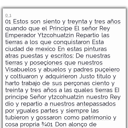
0 1
­01 Estos
son
siento
y
treynta
y
tres
años
quando
que
el
Principe
El
señor
Rey
Emperador
Ytzcohuatzin
Repartio
las
tierras
a
los
que
conquistaron
Esta
ciudad
de
mexico
En
estas
pinturas
atras
puestas
y
escritos:
De
nuestras
tierras
y
poseçiones
que
nuestros
Visabuelos
y
abuelos
y
padres
puçeiero
y
coltiuaron
y
adquirieron
Justo
titulo
y
harto
trabajo
de
sus
perçonas
ciento
y
treinta
y
tres
años
a
las
quales
tierras
EI
principe
Señor
ytzcohuatzin
nuestro
Rey
dio
y
repartio
a
nuestros
antepassados
por
yguales
partes
y
siempre
las
tubieron
y
gossaron
como
patrimonio
y
cosa
propria ¾01 Don
alonço
de