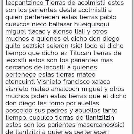
tecpantzinco Tierras
de
acolmistli
estos
son
los
parientes
deste
acolmistli
a
quien
pertenecen
estas
tierras
pablo
cuexcos
nieto
baltasar
hueiquisqui
miguel
tlacac
y
alonso
tlali
y
otros
muchos
a
quienes
el
dicho
don
diego
quito
sez(sic)
seieron
(sic)
todo
el
dicho
tiempo
que
dicho
ez Tilucan tierras
de
iecostli
estos
son
los
parientes
mas
cercanos
de
iecostli
a
quienes
perteneçe
estas
tierras
mateo
atencuintl
Visnieto
francisco
xaiaca
visnieto
mateo
amalcoch
miguel
y
otros
muchos
piden
estas
tierras
que
el
dicho
don
diego
les
tomo
por
auellas
posçeido
sus
padres
y
abuellos
tanto
tiempo. cupulco tierras
de
tlantzitzin
estos
son
los
parientes
masercanos(sic)
de
tlantzitzi
a
quienes
perteneçen