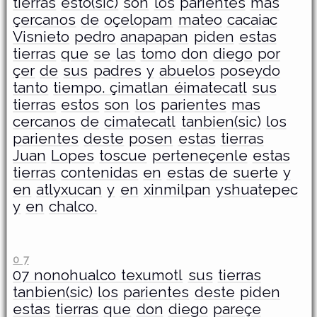
tierras
esto(sic)
son
los
parientes
mas
çercanos
de
oçelopam
mateo
cacaiac
Visnieto
pedro
anapapan
piden
estas
tierras
que
se
las
tomo
don
diego
por
çer
de
sus
padres
y
abuelos
poseydo
tanto
tiempo. çimatlan éimatecatl
sus
tierras
estos
son
los
parientes
mas
cercanos
de
cimatecatl
tanbien(sic)
los
parientes
deste
posen
estas
tierras
Juan
Lopes
toscue
perteneçenle
estas
tierras
contenidas
en
estas
de
suerte
y
en
atlyxucan
y
en
xinmilpan
yshuatepec
y
en
chalco.
0 7
­07 nonohualco texumotl
sus
tierras
tanbien(sic)
los
parientes
deste
piden
estas
tierras
que
don
diego
pareçe