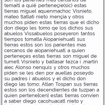
temaitl
a
quiê
perteneçie(sic)
estas
tierras
miguel
aquenmachoc
Visnieto.
mateo
tlatlati
nieto
mençia
y
otros
muchos
piden
estas
tierras
que
el
dicho
don
diego
les
tomo
qe
los
dichos
sus
abuelos
Vissabuelos
poseyeron
tantos
tiempos tomatla Aiopaniehuatl
sus
tierras
estos
son
los
parientes
mas
cercanos
de
aiopaniehuatl
a
quien
perteneçes
estas
tierras
son
miguel
de
tumetl
Visnieto
y
baltasar
tezca
i
.martin
aiec
Alonso
nenquis
y
otros
muchos
piden
se
les
den
por
auellas
poseydo
su
padres
i
abuelos
y
el
dicho
don
diego
las
tomo: Atlan Tospan
sus
tierras
estos
son
los
decendientes
de
tuzpan
a
quien
pertene[cen]
estas
tierras
convien
a
saber
diego
cacohuacatl
nieto
y