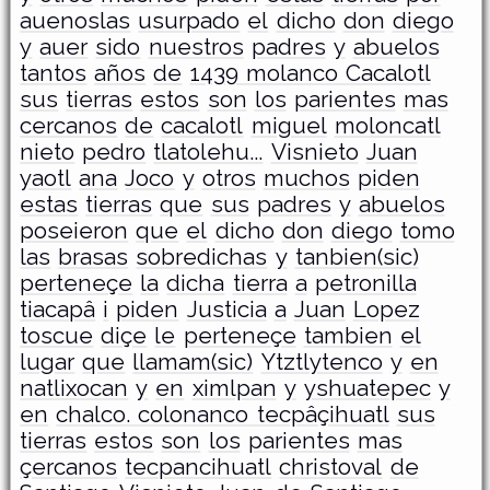
auenoslas
usurpado
el
dicho
don
diego
y
auer
sido
nuestros
padres
y
abuelos
tantos
años
de
1439 molanco Cacalotl
sus
tierras
estos
son
los
parientes
mas
cercanos
de
cacalotl
miguel
moloncatl
nieto
pedro
tlatolehu...
Visnieto
Juan
yaotl
ana
Joco
y
otros
muchos
piden
estas
tierras
que
sus
padres
y
abuelos
poseieron
que
el
dicho
don
diego
tomo
las
brasas
sobredichas
y
tanbien(sic)
perteneçe
la
dicha
tierra
a
petronilla
tiacapâ
i
piden
Justicia
a
Juan
Lopez
toscue
diçe
le
perteneçe
tambien
el
lugar
que
llamam(sic)
Ytztlytenco
y
en
natlixocan
y
en
ximlpan
y
yshuatepec
y
en
chalco. colonanco tecpâçihuatl
sus
tierras
estos
son
los
parientes
mas
çercanos
tecpancihuatl
christoval
de