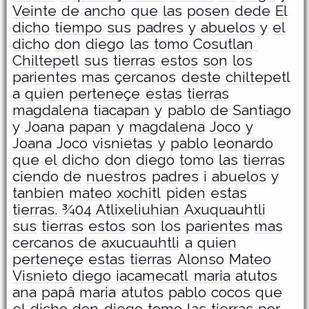
Veinte
de
ancho
que
las
posen
dede
El
dicho
tiempo
sus
padres
y
abuelos
y
el
dicho
don
diego
las
tomo Cosutlan
Chiltepetl
sus
tierras
estos
son
los
parientes
mas
çercanos
deste
chiltepetl
a
quien
perteneçe
estas
tierras
magdalena
tiacapan
y
pablo
de
Santiago
y
Joana
papan
y
magdalena
Joco
y
Joana
Joco
visnietas
y
pablo
leonardo
que
el
dicho
don
diego
tomo
las
tierras
ciendo
de
nuestros
padres
i
abuelos
y
tanbien
mateo
xochitl
piden
estas
tierras. ¾04 Atlixeliuhian Axuquauhtli
sus
tierras
estos
son
los
parientes
mas
cercanos
de
axucuauhtli
a
quien
perteneçe
estas
tierras
Alonso
Mateo
Visnieto
diego
iacamecatl
maria
atutos
ana
papâ
maria
atutos
pablo
cocos
que