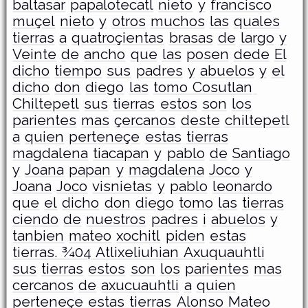
baltasar
papalotecatl
nieto
y
francisco
muçel
nieto
y
otros
muchos
las
quales
tierras
a
quatroçientas
brasas
de
largo
y
Veinte
de
ancho
que
las
posen
dede
El
dicho
tiempo
sus
padres
y
abuelos
y
el
dicho
don
diego
las
tomo Cosutlan
Chiltepetl
sus
tierras
estos
son
los
parientes
mas
çercanos
deste
chiltepetl
a
quien
perteneçe
estas
tierras
magdalena
tiacapan
y
pablo
de
Santiago
y
Joana
papan
y
magdalena
Joco
y
Joana
Joco
visnietas
y
pablo
leonardo
que
el
dicho
don
diego
tomo
las
tierras
ciendo
de
nuestros
padres
i
abuelos
y
tanbien
mateo
xochitl
piden
estas
tierras. ¾04 Atlixeliuhian Axuquauhtli
sus
tierras
estos
son
los
parientes
mas
cercanos
de
axucuauhtli
a
quien
perteneçe
estas
tierras
Alonso
Mateo