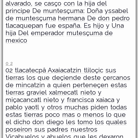
alvarado,
se
casço
con
la
hija
del
principe
De
muntesçuma:
Doña
yssabel
de
muntesçuma
hermana
De
don
pedro
tlacaquepan
fue
españa.
Es
hijo
y
Una
hija
Del
emperador
mutesçuma
de
mexico
0 2
­02 tlacatecpâ Axaiacatzin tliloçic
sus
tierras
los
que
deçiende
deste
çercanos
de
mincatzin
a
quien
perteneçen
estas
tierras
graviel
xalmecatl
nieto
y
miçacancatl
nieto
y
francisca
xaiaca
y
pablo
yaotl
y
otros
muchas
piden
todas
estas
tierras
poco
mas
o
menos
lo
que
el
dicho
don
diego
les
tomo
los
quales
poseiron
sus
padres
nuestros
Viçabuelos
y
abuelos
que
les
dexaron