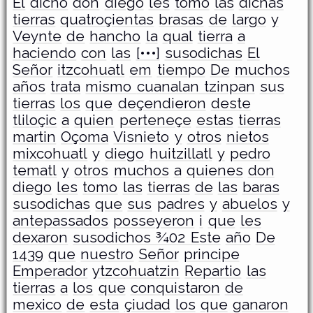
El
dicho
don
diego
les
tomo
las
dichas
tierras
quatroçientas
brasas
de
largo
y
Veynte
de
hancho
la
qual
tierra
a
haciendo
con
las
[•••]
susodichas
El
Señor
itzcohuatl
em
tiempo
De
muchos
años
trata
mismo cuanalan tzinpan
sus
tierras
los
que
deçendieron
deste
tliloçic
a
quien
perteneçe
estas
tierras
martin
Oçoma
Visnieto
y
otros
nietos
mixcohuatl
y
diego
huitzillatl
y
pedro
tematl
y
otros
muchos
a
quienes
don
diego
les
tomo
las
tierras
de
las
baras
susodichas
que
sus
padres
y
abuelos
y
antepassados
posseyeron
i
que
les
dexaron
susodichos ¾02 Este
año
De
1439
que
nuestro
Señor
principe
Emperador
ytzcohuatzin
Repartio
las
tierras
a
los
que
conquistaron
de
mexico
de
esta
çiudad
los
que
ganaron