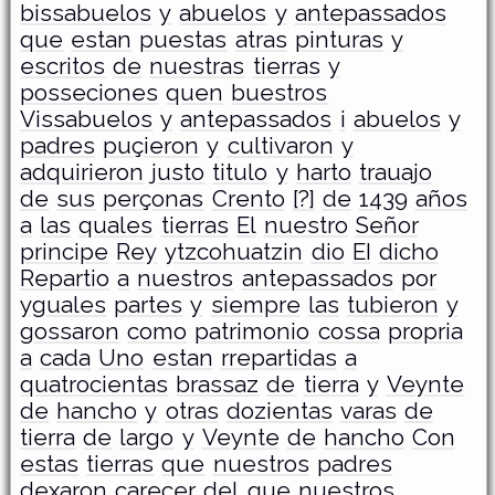
bissabuelos
y
abuelos
y
antepassados
que
estan
puestas
atras
pinturas
y
escritos
de
nuestras
tierras
y
posseciones
quen
buestros
Vissabuelos
y
antepassados
i
abuelos
y
padres
puçieron
y
cultivaron
y
adquirieron
justo
titulo
y
harto
trauajo
de
sus
perçonas
Crento
[?]
de
1439
años
a
las
quales
tierras
El
nuestro
Señor
principe
Rey
ytzcohuatzin
dio
EI
dicho
Repartio
a
nuestros
antepassados
por
yguales
partes
y
siempre
las
tubieron
y
gossaron
como
patrimonio
cossa
propria
a
cada
Uno
estan
rrepartidas
a
quatrocientas
brassaz
de
tierra
y
Veynte
de
hancho
y
otras
dozientas
varas
de
tierra
de
largo
y
Veynte
de
hancho
Con
estas
tierras
que
nuestros
padres
dexaron
careçer
del
que
nuestros