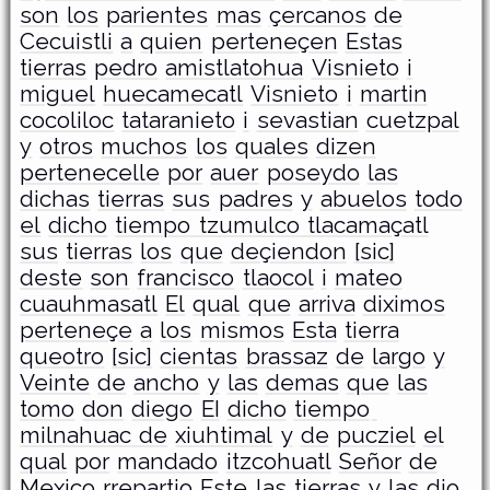
son
los
parientes
mas
çercanos
de
Cecuistli
a
quien
perteneçen
Estas
tierras
pedro
amistlatohua
Visnieto
i
miguel
huecamecatl
Visnieto
i
martin
cocoliloc
tataranieto
i
sevastian
cuetzpal
y
otros
muchos
los
quales
dizen
pertenecelle
por
auer
poseydo
las
dichas
tierras
sus
padres
y
abuelos
todo
el
dicho
tiempo tzumulco tlacamaçatl
sus
tierras
los
que
deçiendon
[sic]
deste
son
francisco
tlaocol
i
mateo
cuauhmasatl
El
qual
que
arriva
diximos
perteneçe
a
los
mismos
Esta
tierra
queotro
[sic]
cientas
brassaz
de
largo
y
Veinte
de
ancho
y
las
demas
que
las
tomo
don
diego
EI
dicho
tiempo
milnahuac de
xiuhtimal
y
de
pucziel
el
qual
por
mandado
itzcohuatl
Señor
de
Mexico
rrepartio
Este
las
tierras
y
las
dio