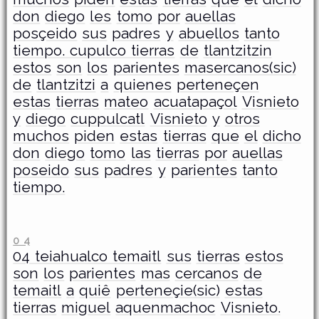
don
diego
les
tomo
por
auellas
posçeido
sus
padres
y
abuellos
tanto
tiempo. cupulco tierras
de
tlantzitzin
estos
son
los
parientes
masercanos(sic)
de
tlantzitzi
a
quienes
perteneçen
estas
tierras
mateo
acuatapaçol
Visnieto
y
diego
cuppulcatl
Visnieto
y
otros
muchos
piden
estas
tierras
que
el
dicho
don
diego
tomo
las
tierras
por
auellas
poseido
sus
padres
y
parientes
tanto
tiempo.
0 4
­04 teiahualco temaitl
sus
tierras
estos
son
los
parientes
mas
cercanos
de
temaitl
a
quiê
perteneçie(sic)
estas
tierras
miguel
aquenmachoc
Visnieto.