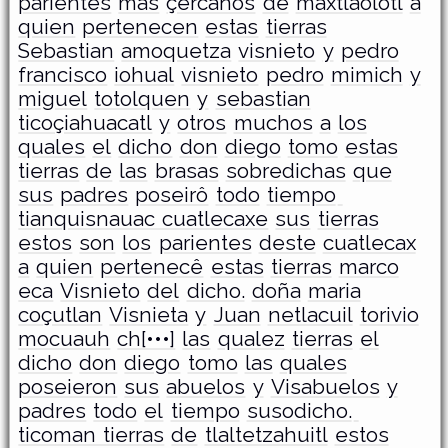
parientes
mas
çercanos
de
maxtlaolotl
a
quien
pertenecen
estas
tierras
Sebastian
amoquetza
visnieto
y
pedro
francisco
iohual
visnieto
pedro
mimich
y
miguel
totolquen
y
sebastian
ticoçiahuacatl
y
otros
muchos
a
los
quales
el
dicho
don
diego
tomo
estas
tierras
de
las
brasas
sobredichas
que
sus
padres
poseirô
todo
tiempo
tianquisnauac cuatlecaxe
sus
tierras
estos
son
los
parientes
deste
cuatlecax
a
quien
pertenecê
estas
tierras
marco
eca
Visnieto
del
dicho.
doña
maria
coçutlan
Visnieta
y
Juan
netlacuil
torivio
mocuauh
ch[•••]
las
qualez
tierras
el
dicho
don
diego
tomo
las
quales
poseieron
sus
abuelos
y
Visabuelos
y
padres
todo
el
tiempo
susodicho.
ticoman tierras
de
tlaltetzahuitl
estos